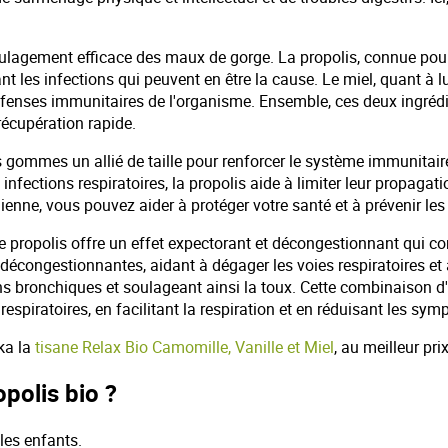
ulagement efficace des maux de gorge. La propolis, connue pour 
nt les infections qui peuvent en être la cause. Le miel, quant à l
défenses immunitaires de l'organisme. Ensemble, ces deux ingrédi
récupération rapide.
s gommes un allié de taille pour renforcer le système immunitaire
fections respiratoires, la propolis aide à limiter leur propagati
ienne, vous pouvez aider à protéger votre santé et à prévenir le
e propolis offre un effet expectorant et décongestionnant qui c
décongestionnantes, aidant à dégager les voies respiratoires et à 
ons bronchiques et soulageant ainsi la toux. Cette combinaison d'
espiratoires, en facilitant la respiration et en réduisant les sy
ka la
tisane Relax Bio Camomille, Vanille et Miel
, au meilleur pr
polis bio ?
les enfants.