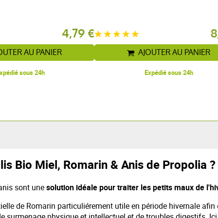
4,79 €
8
OUTER AU PANIER
AJOUTER AU PANIER
xpédié sous 24h
Expédié sous 24h
s Bio Miel, Romarin & Anis de Propolia ?
anis sont une
solution idéale pour traiter les petits maux de l'
elle de Romarin particuliérement utile en période hivernale afin 
 surmenage physique et intellectuel et de troubles digestifs. Ici