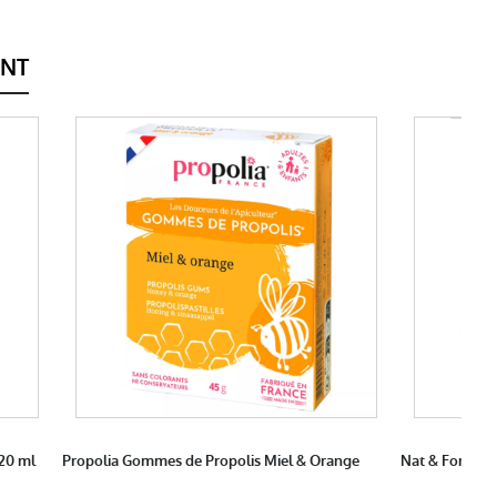
ENT
 20 ml
Propolia Gommes de Propolis Miel & Orange
Nat & Form Ti