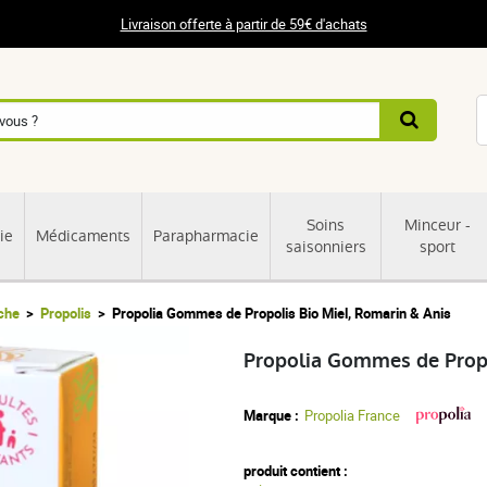
Livraison offerte à partir de 59€ d'achats
Soins
Minceur -
ie
Médicaments
Parapharmacie
saisonniers
sport
uche
Propolis
Propolia Gommes de Propolis Bio Miel, Romarin & Anis
Propolia Gommes de Propo
Marque :
Propolia France
produit contient :