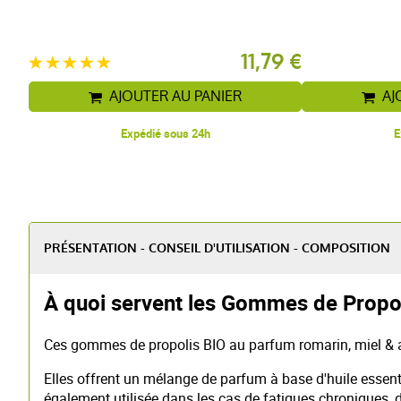
9 €
11,79 €
AJOUTER AU PANIER
AJ
Expédié sous 24h
E
PRÉSENTATION - CONSEIL D'UTILISATION - COMPOSITION
À quoi servent les Gommes de Propoli
Ces gommes de propolis BIO au parfum romarin, miel & 
Elles offrent un mélange de parfum à base d'huile essenti
également utilisée dans les cas de fatigues chroniques, de