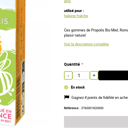
anis
utilisé pour :
haleine fraîche
Ces gommes de Propolis Bio Miel, Romari
plaisir naturel
Voir la description complète
Quantité
-
+
En stock
Gagnez
4
points de fidélité en ache
Référence :
3760001820690