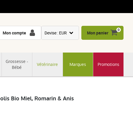
0
Mon compte
Devise : EUR
Mon panier
USD
GBP
Grossesse -
Vétérinaire
Marques
Promotions
CNY
Bébé
CHF
JPY
KRW
lis Bio Miel, Romarin & Anis