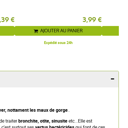
,39 €
3,99 €
AJOUTER AU PANIER
Expédié sous 24h
hiver, nottament les maux de gorge
..
de traiter
bronchite, otite, sinusite
etc...Elle est
, c'est surtout ses
vertus bactéricides
qui font de ces