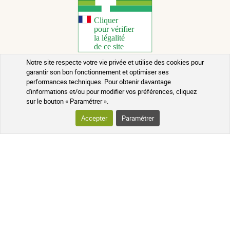
Notre site respecte votre vie privée et utilise des cookies pour
garantir son bon fonctionnement et optimiser ses
Copyright 2026 - Tous droits réservés
performances techniques. Pour obtenir davantage
d'informations et/ou pour modifier vos préférences, cliquez
Conseils santé au naturel
sur le bouton « Paramétrer ».
Mentions légales
Accepter
Paramétrer
Contact
Conditions générales de vente
Rappels de lots
Crédits
Qui sommes-nous ?
Mis à jour le 09/08/2026