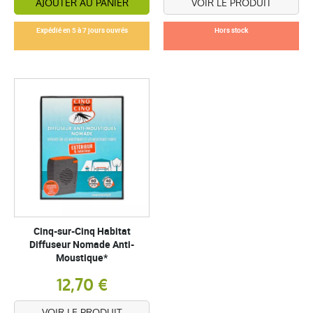
AJOUTER AU PANIER
VOIR LE PRODUIT
Expédié en 5 à 7 jours ouvrés
Hors stock
Cinq-sur-Cinq Habitat
Diffuseur Nomade Anti-
Moustique*
12,70 €
VOIR LE PRODUIT