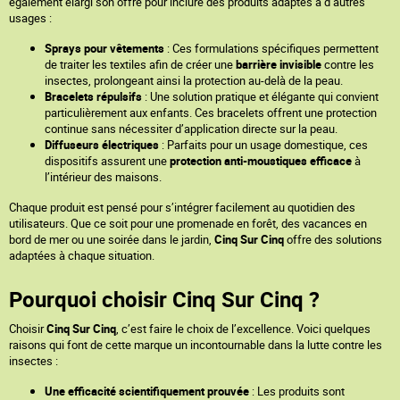
également élargi son offre pour inclure des produits adaptés à d’autres
usages :
Sprays pour vêtements
: Ces formulations spécifiques permettent
de traiter les textiles afin de créer une
barrière invisible
contre les
insectes, prolongeant ainsi la protection au-delà de la peau.
Bracelets répulsifs
: Une solution pratique et élégante qui convient
particulièrement aux enfants. Ces bracelets offrent une protection
continue sans nécessiter d’application directe sur la peau.
Diffuseurs électriques
: Parfaits pour un usage domestique, ces
dispositifs assurent une
protection anti-moustiques efficace
à
l’intérieur des maisons.
Chaque produit est pensé pour s’intégrer facilement au quotidien des
utilisateurs. Que ce soit pour une promenade en forêt, des vacances en
bord de mer ou une soirée dans le jardin,
Cinq Sur Cinq
offre des solutions
adaptées à chaque situation.
Pourquoi choisir Cinq Sur Cinq ?
Choisir
Cinq Sur Cinq
, c’est faire le choix de l’excellence. Voici quelques
raisons qui font de cette marque un incontournable dans la lutte contre les
insectes :
Une efficacité scientifiquement prouvée
: Les produits sont