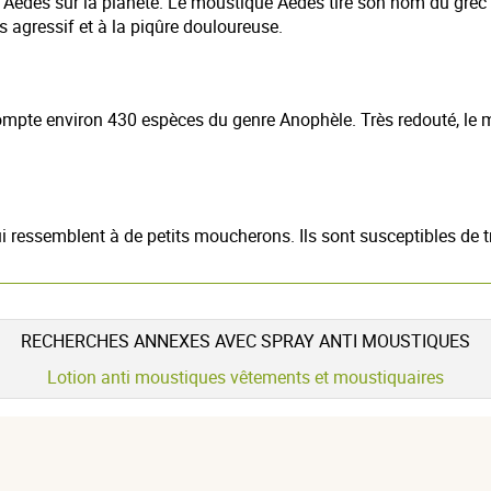
es sur la planète. Le moustique Aedes tire son nom du grec ancie
s agressif et à la piqûre douloureuse.
ompte environ 430 espèces du genre Anophèle. Très redouté, le
qui ressemblent à de petits moucherons. Ils sont susceptibles de
RECHERCHES ANNEXES AVEC SPRAY ANTI MOUSTIQUES
Lotion anti moustiques vêtements et moustiquaires