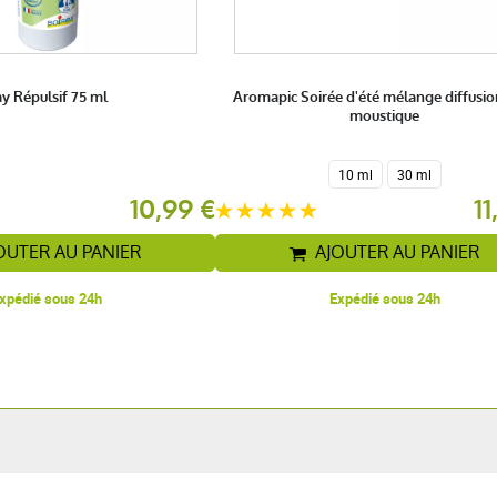
y Répulsif 75 ml
Aromapic Soirée d'été mélange diffusion
moustique
10 ml
30 ml
10,99 €
11
OUTER AU PANIER
AJOUTER AU PANIER
xpédié sous 24h
Expédié sous 24h