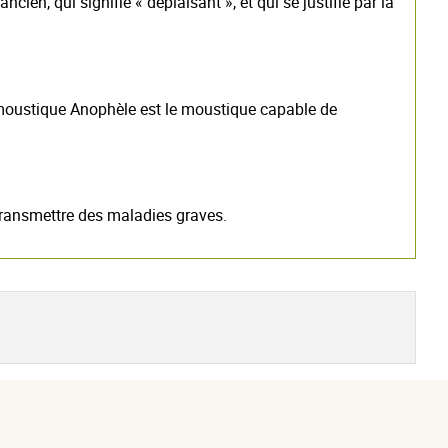
n, qui signifie « déplaisant », et qui se justifie par la
 moustique Anophèle est le moustique capable de
 transmettre des maladies graves.