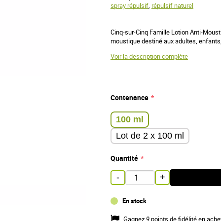
spray répulsif
,
répulsif naturel
Cinq-sur-Cinq Famille Lotion Anti-Moust
moustique destiné aux adultes, enfant
Voir la description complète
Contenance
100 ml
Lot de 2 x 100 ml
Quantité
-
+
En stock
Gagnez
9
points de fidélité en ache