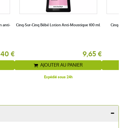
 anti-
Cinq-Sur-Cinq Bébé Lotion Anti-Moustique 100 ml
Cinq-sur-C
,40 €
9,65 €
AJOUTER AU PANIER
Expédié sous 24h