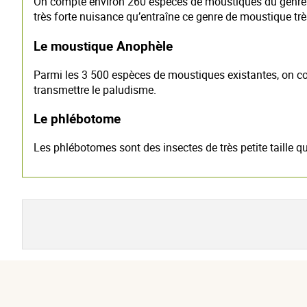
On compte environ 260 espèces de moustiques du genre Aed
très forte nuisance qu’entraîne ce genre de moustique trè
Le moustique Anophèle
Parmi les 3 500 espèces de moustiques existantes, on c
transmettre le paludisme.
Le phlébotome
Les phlébotomes sont des insectes de très petite taille 