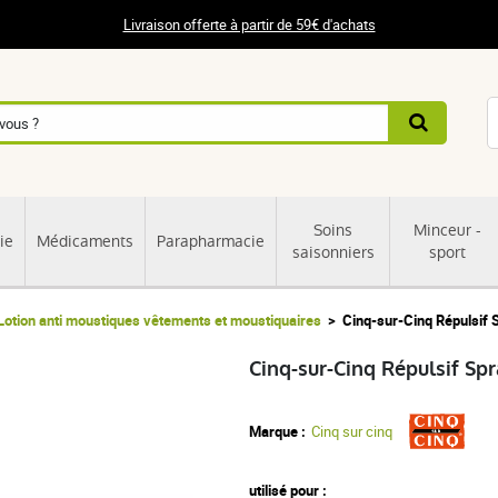
Livraison offerte à partir de 59€ d'achats
Soins
Minceur -
ie
Médicaments
Parapharmacie
saisonniers
sport
Lotion anti moustiques vêtements et moustiquaires
Cinq-sur-Cinq Répulsif 
Cinq-sur-Cinq Répulsif Sp
Marque :
Cinq sur cinq
utilisé pour :