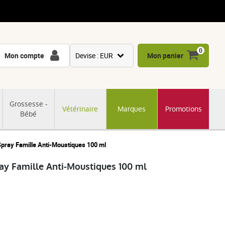
0
Mon compte
Devise : EUR
Mon panier
USD
GBP
Grossesse -
Vétérinaire
Marques
Promotions
CNY
Bébé
CHF
JPY
Spray Famille Anti-Moustiques 100 ml
KRW
ray Famille Anti-Moustiques 100 ml