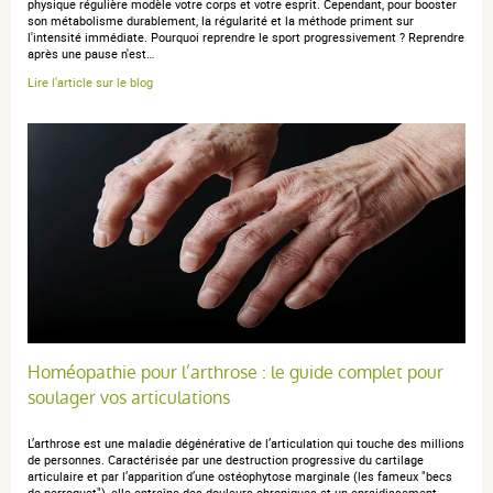
physique régulière modèle votre corps et votre esprit. Cependant, pour booster
son métabolisme durablement, la régularité et la méthode priment sur
l'intensité immédiate. Pourquoi reprendre le sport progressivement ? Reprendre
après une pause n'est…
Lire l'article sur le blog
Homéopathie pour l’arthrose : le guide complet pour
soulager vos articulations
L’arthrose est une maladie dégénérative de l’articulation qui touche des millions
de personnes. Caractérisée par une destruction progressive du cartilage
articulaire et par l’apparition d’une ostéophytose marginale (les fameux "becs
de perroquet"), elle entraîne des douleurs chroniques et un enraidissement