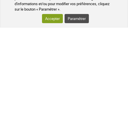
d'informations et/ou pour modifier vos préférences, cliquez
sur le bouton « Paramétrer ».
Accepter
Paramétrer
Colis suivi
À votre écoute
Pharmaciens experts
Questions fréquentes
Données cryptées
Programme de parrainage