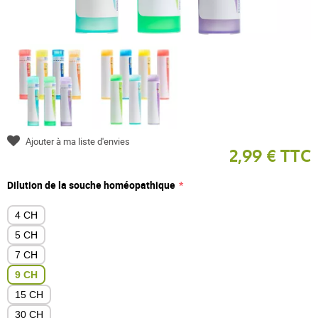
Ajouter à ma liste d'envies
2,99 € TTC
Dilution de la souche homéopathique
4 CH
5 CH
7 CH
9 CH
15 CH
30 CH