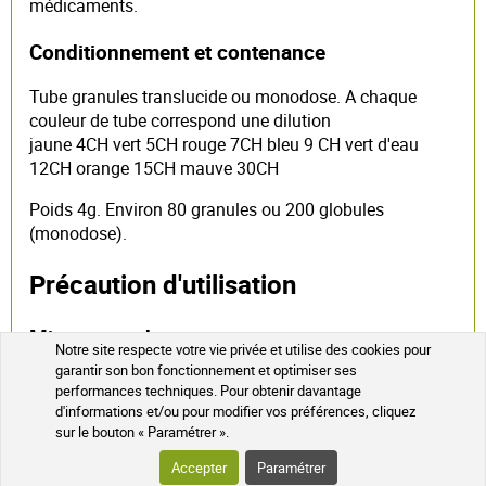
médicaments.
Conditionnement et contenance
Tube granules translucide ou monodose. A chaque
couleur de tube correspond une dilution
jaune 4CH vert 5CH rouge 7CH bleu 9 CH vert d'eau
12CH orange 15CH mauve 30CH
Poids 4g. Environ 80 granules ou 200 globules
(monodose).
Précaution d'utilisation
Mise en garde
Notre site respecte votre vie privée et utilise des cookies pour
garantir son bon fonctionnement et optimiser ses
Contient de la sacchararose.
performances techniques. Pour obtenir davantage
d'informations et/ou pour modifier vos préférences, cliquez
Donner des granules homéopathique aux
sur le bouton « Paramétrer ».
bébés et aux enfants
Accepter
Paramétrer