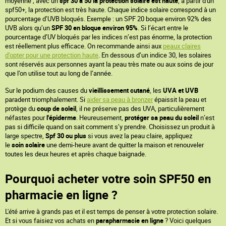
moyenne ; avec un
spf 30 à 50 la protection solaire est haute
, à partir d'un
spf50+, la protection est très haute. Chaque indice solaire correspond à un
pourcentage d’UVB bloqués. Exemple : un SPF 20 boque environ 92% des
UVB alors qu’un
SPF 30 en bloque environ 95%
. Si l’écart entre le
pourcentage d’UV bloqués par les indices n’est pas énorme, la protection
est réellement plus efficace. On recommande ainsi aux
peaux claires
d’opter pour une protection haute
. En dessous d’un indice 30, les solaires
sont réservés aux personnes ayant la peau très mate ou aux soins de jour
que l’on utilise tout au long de l’année.
Sur le podium des causes du
vieillissement cutané
, les
UVA et UVB
paradent triomphalement. Si
aider sa peau à bronzer
épaissit la peau et
protège du
coup de soleil
, il ne préserve pas des UVA, particulièrement
néfastes pour
l'épiderme
. Heureusement,
protéger sa peau du soleil
n’est
pas si difficile quand on sait comment s’y prendre. Choisissez un produit à
large spectre,
Spf 30 ou plus
si vous avez la peau claire, appliquez
le
soin solaire
une demi-heure avant de quitter la maison et renouveler
toutes les deux heures et après chaque baignade.
Pourquoi acheter votre soin SPF50 en
pharmacie en ligne ?
L'été arrive à grands pas et il est temps de penser à votre protection solaire.
Et si vous faisiez vos achats en
parapharmacie en ligne
? Voici quelques