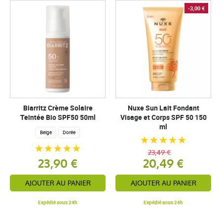
-3,00 €
Biarritz Crème Solaire
Nuxe Sun Lait Fondant
Teintée Bio SPF50 50ml
Visage et Corps SPF 50 150
ml
Beige
Dorée
23,49 €
23,90 €
20,49 €
AJOUTER AU PANIER
AJOUTER AU PANIER
Expédié sous 24h
Expédié sous 24h