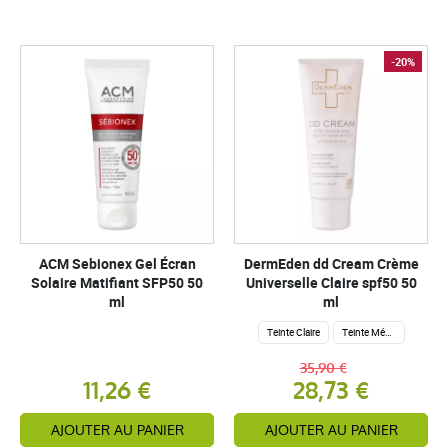
-20%
ACM Sebionex Gel Écran
DermEden dd Cream Crème
Solaire Matifiant SFP50 50
Universelle Claire spf50 50
ml
ml
Teinte Claire
Teinte Médium
35,90 €
11,26 €
28,73 €
AJOUTER AU PANIER
AJOUTER AU PANIER