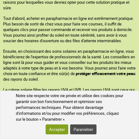
raisons pour lesquelles vous devriez opter pour cette solution pratique et
sûre.
Tout d'abord, acheter en parapharmacie en ligne est extrêmement pratique.
Plus besoin de sortir de chez vous pour faire vos courses, il suffit de
quelques clics pour passer commande et recevoir vos produits à domicile.
Vous pourrez ainsi profiter du soleil en toute sérénité, sans avoir à vous
soucier des horaires d'ouverture ou des files d'attente interminables.
Ensuite, en choisissant des soins solaires en parapharmacie en ligne, vous
bénéficierez de l'expertise de professionnels de la santé. Les conseillers en
ligne sont là pour vous guider et vous conseiller sur les produits les mieux
adaptés à votre type de peau et à vos besoins. Vous pourrez ainsi faire votre
choix en toute confiance et être sûr(e) de
protéger efficacement votre peau
des rayons du soleil.
La crème solaire filtre les rayons UVA et UVB. Les rayons UVA sont ceux qui
causent le vieillissement de la peau et les rayons UVB sont ceux qui
Notre site respecte votre vie privée et utilise des cookies pour
causent les brûlures, les coups de soleil. Les rayons UVA sont ceux que l’on
garantir son bon fonctionnement et optimiser ses
ne voit pas, que l’on ne sent pas. Autrement dit, ce sont les plus
performances techniques. Pour obtenir davantage
dangereux. N’oubliez pas que votre
peau est exposée quotidiennement au
d'informations et/ou pour modifier vos préférences, cliquez
soleil
, que vous le sentiez ou non. Le soleil derrière les nuages peut être
sur le bouton « Paramétrer ».
encore plus traitre que celui qu’on voit. Ainsi,
ce n’est pas parce qu’il ne fait
pas chaud que les rayons du soleil ne vous touchent pas.
Accepter
Paramétrer