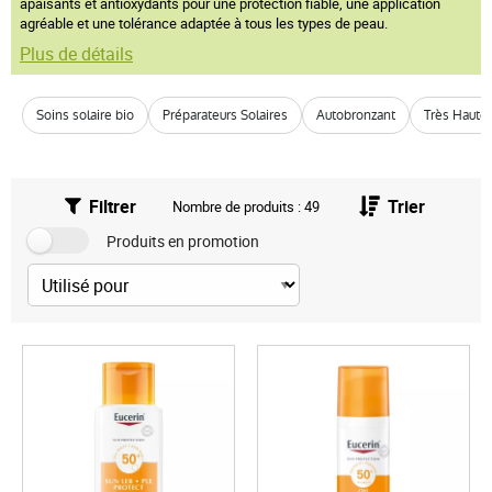
apaisants et antioxydants pour une protection fiable, une application
agréable et une tolérance adaptée à tous les types de peau.
Plus de détails
Soins solaire bio
Préparateurs Solaires
Autobronzant
Très Haute
Filtrer
Trier
Nombre de produits : 49
Produits en promotion