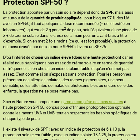
Protection SPF50 ?
La protection apportée par un soin solaire dépend donc du
SPF
, mais aussi
et surtout de la
quantité de produit appliquée
: pour bloquer 97 % des UV
avec un SPF50, il faut appliquer la dose recommandée (= celle testée en
2
laboratoires), qui est de 2 g par cm
de peau, soit l’équivalent d’une pièce de
2 € de crème solaire dans le creux de la main pour un avant-bras à titre
d'exemple. Si on en met 2 fois moins (ce qui est fort probable), la protection
est ainsi divisée par deux et notre SPF50 devient un SPF25.
D’où l’intérêt de
choisir un indice élevé (donc une haute protection)
car en
réalité nous n'appliquons pas assez de crème solaire en terme de quantité
et fréquence : si on choisit un indice solaire faible et qu’on n’en met pas
assez. C'est comme si on s'exposait sans protection. Pour les personnes
présentant des allergies solaires, des taches pigmentaires, une peau
sensible, celles atteintes de maladies photosensibles ou encore celle des
enfants, la question ne se pose même pas.
Soin et Nature vous propose une
gamme complète de soins solaires
à
haute protection SPF50, conçus pour offrir une photoprotection optimale
contre les rayons UVA et UVB, tout en respectant les besoins spécifiques de
chaque type de peau.
Il existe 4 niveaux de SPF : avec un indice de protection de 6 à 10 p, la
protection solaire est faible ; avec un indice solaire 15 à 25, la protection est