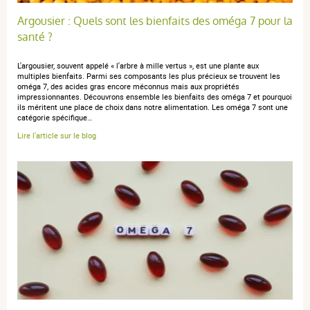
5 / 5
Argousier : Quels sont les bienfaits des oméga 7 pour la
santé ?
Buone qualite
L'argousier, souvent appelé « l'arbre à mille vertus », est une plante aux
multiples bienfaits. Parmi ses composants les plus précieux se trouvent les
oméga 7, des acides gras encore méconnus mais aux propriétés
impressionnantes. Découvrons ensemble les bienfaits des oméga 7 et pourquoi
ils méritent une place de choix dans notre alimentation. Les oméga 7 sont une
anonymous a.
publié le 01 avril 2019 suite à une commande du 23
catégorie spécifique…
mars 2019
Lire l'article sur le blog
5 / 5
nessuna nota negativa