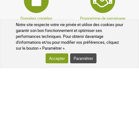
Données cryptées
Programme de parrainage
Notre site respecte votre vie privée et utilise des cookies pour
garantir son bon fonctionnement et optimiser ses
performances techniques. Pour obtenir davantage
d'informations et/ou pour modifier vos préférences, cliquez
sur le bouton « Paramétrer ».
Accepter
Paramétrer
Programme fidélité
Médicaments sans ordonnance
VOTRE COMMANDE
SUIVI DE VOTRE COLIS
QUESTIONS FRÉQUENTES