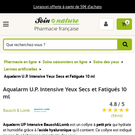
Livraison offerte à partir de 59€ d'achats
0
Pharmacie française
Pharmacie en ligne
Soins saisonniers en ligne
Soins des yeux
Larmes artificielles
Aqualarm U.P. Intensive Yeux Secs et Fatigués 10 ml
Aqualarm U.P. Intensive Yeux Secs et Fatigués 10
ml
4.8 / 5
Bausch & Lomb
(9Avis)
Aqualarm UP Intensive
Bausch&Lomb
est un collyre à
petit prix
qui hydrate
et humidifie grâce à l'
acide hyaluronique
qu'il contient. Ce collyre est indiqué