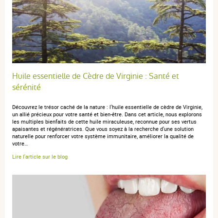
anonymous a.
publié le 17 octobre 2022 suite à une commande
du 09 septembre 2022
5 / 5
Huile essentielle de Cèdre de Virginie : Santé et
Produit très performant pour les yeux secs. Ça fait trois
sérénité
anees que je l’ utilise et il m’a été extrêmement pratique
et utile.
Découvrez le trésor caché de la nature : l'huile essentielle de cèdre de Virginie,
un allié précieux pour votre santé et bien-être. Dans cet article, nous explorons
les multiples bienfaits de cette huile miraculeuse, reconnue pour ses vertus
apaisantes et régénératrices. Que vous soyez à la recherche d'une solution
naturelle pour renforcer votre système immunitaire, améliorer la qualité de
votre…
anonymous a.
publié le 02 octobre 2021 suite à une commande
Lire l'article sur le blog
du 18 septembre 2021
5 / 5
Sensation d'hydratation et d'apaisement immédiats