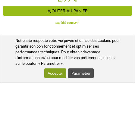
02 août 2017
5 / 5
AJOUTER AU PANIER
Expédié sous 24h
Ayant le syndrome de Sjogren, ce sont les seules
gouttes qui me soulagent et protegent des
conjonctivites fréquentes que j'avais malgré l'utilisation
Notre site respecte votre vie privée et utilise des cookies pour
garantir son bon fonctionnement et optimiser ses
d'autres goutes considérées bonnes par les
performances techniques. Pour obtenir davantage
LES AVANTAGES SOIN ET NATURE
ophtalmologues. Merci a la compagnie BAUSCH &amp;
d'informations et/ou pour modifier vos préférences, cliquez
LOMB pour la qualité, le contenu et surtout pour le prix.
sur le bouton « Paramétrer ».
NOS GARANTIES QUALITÉ ET SÉCURITÉ
Accepter
Paramétrer
Colis suivi
À votre écoute