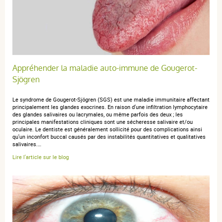
anonymous anonymous.
publié le 22 septembre 2021 suite à
une commande du 05 septembre 2021
5 / 5
Appréhender la maladie auto-immune de Gougerot-
Sjögren
Tres bon produit.
Le syndrome de Gougerot-Sjögren (SGS) est une maladie immunitaire affectant
principalement les glandes exocrines. En raison d'une infiltration lymphocytaire
des glandes salivaires ou lacrymales, ou même parfois des deux ; les
principales manifestations cliniques sont une sécheresse salivaire et/ou
oculaire. Le dentiste est généralement sollicité pour des complications ainsi
qu'un inconfort buccal causés par des instabilités quantitatives et qualitatives
anonymous a.
publié le 13 septembre 2019 suite à une
salivaires.…
commande du 30 août 2019
Lire l'article sur le blog
5 / 5
Produit parfait quand on travaille en permanence en
ambiance climatisée.