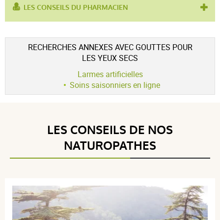
LES CONSEILS DU PHARMACIEN
utilisé pour :
yeux secs
,
sécheresse oculaire
Voir l'attestation de confiance
RECHERCHES ANNEXES AVEC GOUTTES POUR
Avis soumis à un contrôle
LES YEUX SECS
4.8 / 5
Larmes artificielles
Soins saisonniers en ligne
(9Avis)
5 étoiles
8
LES CONSEILS DE NOS
4 étoiles
0
NATUROPATHES
3 étoiles
1
2 étoiles
0
1 étoile
0
Trier l'affichage des avis