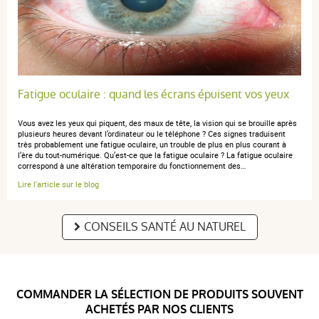
anonymous a.
publié le 13 février 2019 suite à une commande du
29 janvier 2019
5 / 5
Fatigue oculaire : quand les écrans épuisent vos yeux
Très bien
Vous avez les yeux qui piquent, des maux de tête, la vision qui se brouille après
plusieurs heures devant l’ordinateur ou le téléphone ? Ces signes traduisent
très probablement une fatigue oculaire, un trouble de plus en plus courant à
l’ère du tout-numérique. Qu’est-ce que la fatigue oculaire ? La fatigue oculaire
correspond à une altération temporaire du fonctionnement des…
Lire l'article sur le blog
anonymous a.
publié le 11 février 2019 suite à une commande du
31 janvier 2019
5 / 5
CONSEILS SANTÉ AU NATUREL
Efficace
COMMANDER LA SÉLECTION DE PRODUITS SOUVENT
ACHETÉS PAR NOS CLIENTS