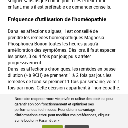
soigner sans risque connu pour elles et leur futur
enfant, mais il est préférable de demander conseils.
Fréquence d'utilisation de l'homéopathie
Dans les affections aigues, il est conseillé de
prendre les remèdes homéopathiques Magnesia
Phosphorica Boiron toutes les heures jusqu'à
amélioration des symptômes. Dès lors, il faut espacer
les prises, 3 ou 4 fois par jour, puis arrêter
progressivement.
Dans les affections chroniques, les remèdes en basse
dilution (> à 9CH) se prennent 1 à 2 fois par jour, les
remèdes de fond se prennent 1 fois par semaine, voire 1
fois par mois. Cette décision appartient à l'homéopathe.
Notre site respecte votre vie privée et utilise des cookies pour
Conduite à tenir en l'absence d'amélioration
garantir son bon fonctionnement et optimiser ses
dans les 24 heures
performances techniques. Pour obtenir davantage
d'informations et/ou pour modifier vos préférences, cliquez
Certaines pathologies ne peuvent pas être traitées en
sur le bouton « Paramétrer ».
homéopathie par simple automédication. Leur gravité