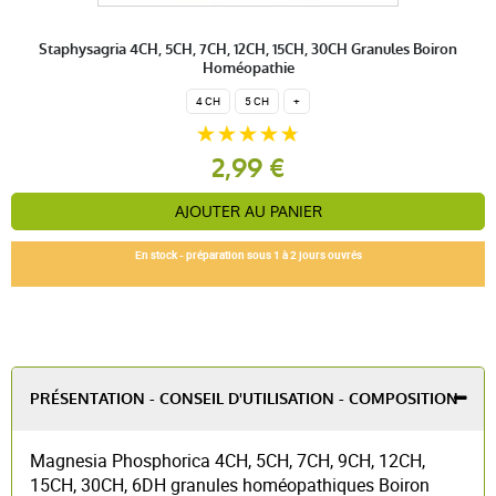
Staphysagria 4CH, 5CH, 7CH, 12CH, 15CH, 30CH Granules Boiron
Homéopathie
4 CH
5 CH
+
2,99 €
AJOUTER AU PANIER
En stock - préparation sous 1 à 2 jours ouvrés
PRÉSENTATION - CONSEIL D'UTILISATION - COMPOSITION
Magnesia Phosphorica 4CH, 5CH, 7CH, 9CH, 12CH,
15CH, 30CH, 6DH granules homéopathiques Boiron