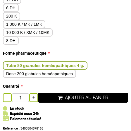
6 DH
200 K
1 000 K / MK / 1MK
10 000 K / XMK / 10MK
8 DH
Forme pharmaceutique
Tube 80 granules homéopathiques 4 g.
Dose 200 globules homéopathiques
Quantité
AJOUTER AU PANIER
-
+
En stock
Expédié sous 24h
Paiement sécurisé
Référence :
3400304578163