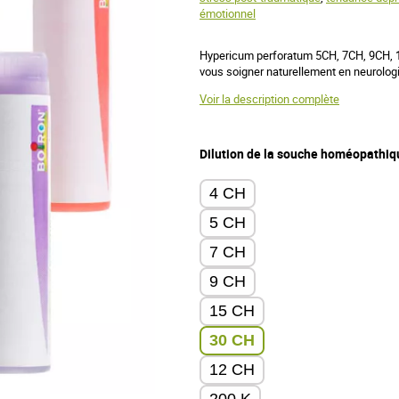
émotionnel
Hypericum perforatum 5CH, 7CH, 9CH, 
vous soigner naturellement en neurologi
Voir la description complète
Dilution de la souche homéopathiq
4 CH
5 CH
7 CH
9 CH
15 CH
30 CH
12 CH
200 K