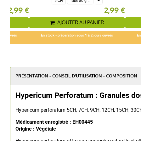
5 CH
Tube 80 granules homéopathiques 4 g.
+
2,99 €
2,99 €
IER
AJOUTER AU PANIER
ours ouvrés
En stock - préparation sous 1 à 2 jours ouvrés
En
PRÉSENTATION - CONSEIL D'UTILISATION - COMPOSITION
Hypericum Perforatum : Granules d
Hypericum perforatum 5CH, 7CH, 9CH, 12CH, 15CH, 30
Médicament enregistré : EH00445
Origine : Végétale
Hypericum perforatum offre une approche naturelle et effi