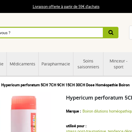
Livraison offerte à partir de 59€ d'achats
Soins
Minceur -
ie
Médicaments
Parapharmacie
saisonniers
sport
Hypericum perforatum 5CH 7CH 9CH 15CH 30CH Dose Homéopathie Boiron
Hypericum perforatum 5C
Marque :
Boiron dilutions homéopathiq
utilisé pour :
stress post-traumatique
,
tendance dépr