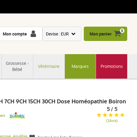
0
Mon compte
Devise : EUR
Mon panier
USD
GBP
Grossesse -
Vétérinaire
Marques
Promotions
CNY
Bébé
CHF
JPY
KRW
H 7CH 9CH 15CH 30CH Dose Homéopathie Boiron
5 / 5
ues
(3Avis)
essive
,
équilibre