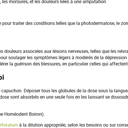
, les morsures, et les douleurs liées à une amputation.
our traiter des conditions telles que la photodermatose, le zona,
es douleurs associées aux lésions nerveuses, telles que les névra
 pour soulager les symptômes légers à modérés de la dépression et
r la guérison des blessures, en particulier celles qui affectent 
oi
 le capuchon. Déposer tous les globules de la dose sous la langue.
e sont absorbés en une seule fois en les laissant se dissoudr
type Homéodent Boiron).
erforatum
à la dilution appropriée, selon les besoins ou sur cons