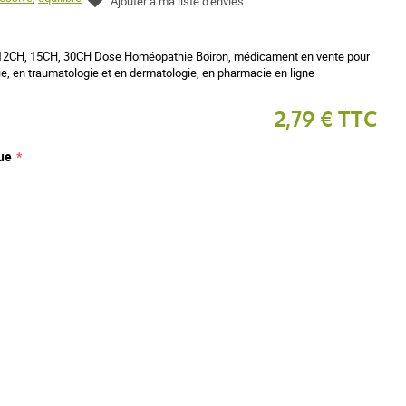
Ajouter à ma liste d'envies
12CH, 15CH, 30CH Dose Homéopathie Boiron, médicament en vente pour
e, en traumatologie et en dermatologie, en pharmacie en ligne
2,79 € TTC
ue