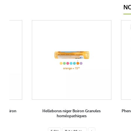
NO
es Boiron
Helleborus niger Boiron Granules
Phen
homéopathiques