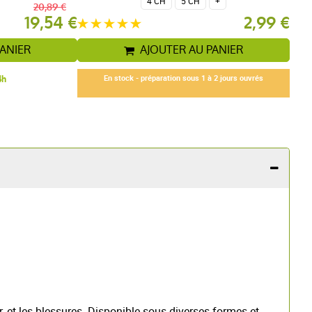
4 CH
5 CH
+
20,89 €
19,54 €
2,99 €
PANIER
AJOUTER AU PANIER
4h
En stock - préparation sous 1 à 2 jours ouvrés
, et les blessures. Disponible sous diverses formes et