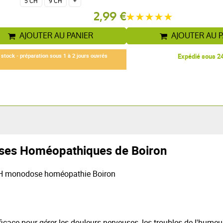
5 CH
9 CH
+
2,99 €
AJOUTER AU PANIER
AJOUTER AU 
 stock - préparation sous 1 à 2 jours ouvrés
Expédié sous 2
oses Homéopathiques de Boiron
CH monodose homéopathie Boiron
cace pour gérer les douleurs nerveuses, les troubles de l'humeur