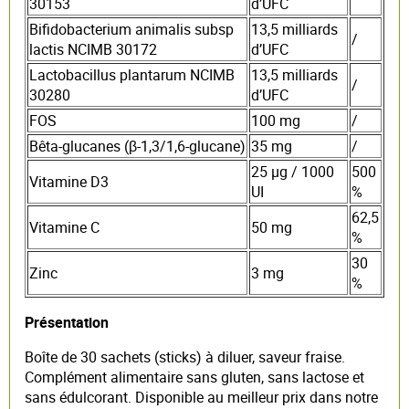
30153
d’UFC
Bifidobacterium animalis subsp
13,5 milliards
/
lactis NCIMB 30172
d’UFC
Lactobacillus plantarum NCIMB
13,5 milliards
/
30280
d’UFC
FOS
100 mg
/
Bêta-glucanes (β-1,3/1,6-glucane)
35 mg
/
25 µg / 1000
500
Vitamine D3
UI
%
62,5
Vitamine C
50 mg
%
30
Zinc
3 mg
%
Présentation
Boîte de 30 sachets (sticks) à diluer, saveur fraise.
Complément alimentaire sans gluten, sans lactose et
sans édulcorant. Disponible au meilleur prix dans notre