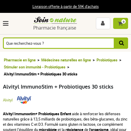
Livraison offerte à partir de 59€ d'achats
0
Pharmacie française
Pharmacie en ligne
Médecines naturelles en ligne
Probiotiques
Stimuler son immunité - Probiotiques
Alvityl ImmunoStim + Probiotiques 30 sticks
Alvityl ImmunoStim + Probiotiques 30 sticks
Alvityl
Alvityl Immunostim+ Probiotiques Enfant
aide à renforcer les défenses
naturelles grâce à 13,5 milliards de probiotiques, des bêta-glucanes, du zinc
et des vitamines C et D3. Formulé sans gluten ni lactose, ce complément
soutient l’équilibre du
microbiote
et la
résistance
de
l’organisme,
idéal pour