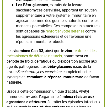
Les Bêta-glucanes
, extraits de la levure
saccharomyces cerevisiae, apportent un soutien
supplémentaire à votre système immunitaire en
agissant comme des guerriers naturels contre les
menaces potentielles. Ces composants structurels
sont capables de
renforcer votre défense
contre
les agressions extérieures et de favoriser une
réponse immunitaire robuste.
Les
vitamines C et D3
, ainsi que le
zinc
,
renforcent les
mécanismes de défense naturels
, notamment en
période de froid, de fatigue ou d’exposition accrue aux
agents pathogènes. Les
bêta-glucanes
issus de la
levure
Saccharomyces cerevisiae
complètent cette
synergie en
stimulant la réponse immunitaire
de façon
naturelle.
Grâce à cette combinaison unique d’actifs, Alvityl
Immunostim+ aide l’organisme à
mieux résister aux
agressions extérieures
, à limiter les épisodes infectieux
et à soutenir la
vitalité des enfants
tout au long de