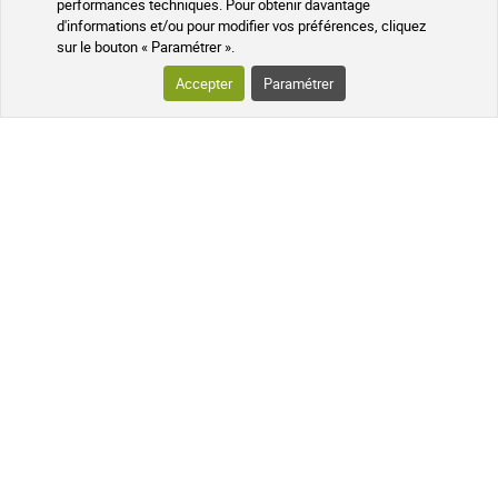
performances techniques. Pour obtenir davantage
d'informations et/ou pour modifier vos préférences, cliquez
sur le bouton « Paramétrer ».
Accepter
Paramétrer
Des probiotiques pour les adolescents : Boostez la
santé digestive de votre ado !
Bienvenue dans cet article dédié aux probiotiques pour adolescent. Si vous êtes
parent d'un adolescent en quête d'une santé optimale, vous êtes au bon endroit
! Les probiotiques sont devenus de plus en plus populaires ces dernières
années en raison de leurs nombreux bienfaits pour la santé, en particulier pour
le système digestif. Dans cet article, nous explorerons les avantages…
Lire l'article sur le blog
CONSEILS SANTÉ AU NATUREL