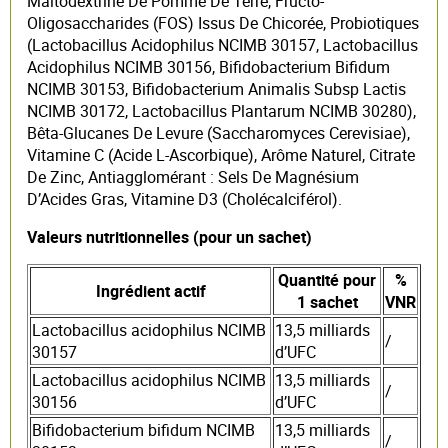
Maltodextrine De Pomme De Terre, Fructo-
Oligosaccharides (FOS) Issus De Chicorée, Probiotiques
(Lactobacillus Acidophilus NCIMB 30157, Lactobacillus
Acidophilus NCIMB 30156, Bifidobacterium Bifidum
NCIMB 30153, Bifidobacterium Animalis Subsp Lactis
NCIMB 30172, Lactobacillus Plantarum NCIMB 30280),
Bêta-Glucanes De Levure (Saccharomyces Cerevisiae),
Vitamine C (Acide L-Ascorbique), Arôme Naturel, Citrate
De Zinc, Antiagglomérant : Sels De Magnésium
D’Acides Gras, Vitamine D3 (Cholécalciférol).
Valeurs nutritionnelles (pour un sachet)
Quantité pour
%
Ingrédient actif
1 sachet
VNR
Lactobacillus acidophilus NCIMB
13,5 milliards
/
30157
d’UFC
Lactobacillus acidophilus NCIMB
13,5 milliards
/
30156
d’UFC
Bifidobacterium bifidum NCIMB
13,5 milliards
/