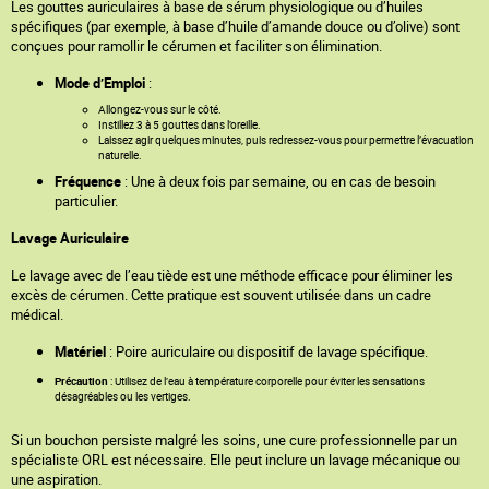
Les gouttes auriculaires à base de sérum physiologique ou d’huiles
spécifiques (par exemple, à base d’huile d’amande douce ou d’olive) sont
conçues pour ramollir le cérumen et faciliter son élimination.
Mode d’Emploi
:
Allongez-vous sur le côté.
Instillez 3 à 5 gouttes dans l’oreille.
Laissez agir quelques minutes, puis redressez-vous pour permettre l’évacuation
naturelle.
Fréquence
: Une à deux fois par semaine, ou en cas de besoin
particulier.
Lavage Auriculaire
Le lavage avec de l’eau tiède est une méthode efficace pour éliminer les
excès de cérumen. Cette pratique est souvent utilisée dans un cadre
médical.
Matériel
: Poire auriculaire ou dispositif de lavage spécifique.
Précaution
: Utilisez de l’eau à température corporelle pour éviter les sensations
désagréables ou les vertiges.
Si un bouchon persiste malgré les soins, une cure professionnelle par un
spécialiste ORL est nécessaire. Elle peut inclure un lavage mécanique ou
une aspiration.