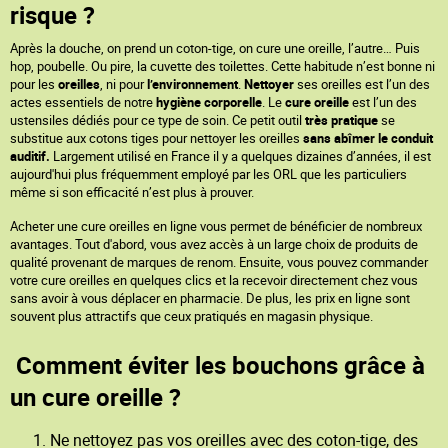
risque ?
Après la douche, on prend un coton-tige, on cure une oreille, l’autre… Puis
hop, poubelle. Ou pire, la cuvette des toilettes. Cette habitude n’est bonne ni
pour les
oreilles
, ni pour
l’environnement
.
Nettoyer
ses oreilles est l’un des
actes essentiels de notre
hygiène corporelle
. Le
cure oreille
est l’un des
ustensiles dédiés pour ce type de soin. Ce petit outil
très pratique
se
substitue aux cotons tiges pour nettoyer les oreilles
sans abîmer le conduit
auditif.
Largement utilisé en France il y a quelques dizaines d’années, il est
aujourd'hui plus fréquemment employé par les ORL que les particuliers
même si son efficacité n’est plus à prouver.
Acheter une cure oreilles en ligne vous permet de bénéficier de nombreux
avantages. Tout d'abord, vous avez accès à un large choix de produits de
qualité provenant de marques de renom. Ensuite, vous pouvez commander
votre cure oreilles en quelques clics et la recevoir directement chez vous
sans avoir à vous déplacer en pharmacie. De plus, les prix en ligne sont
souvent plus attractifs que ceux pratiqués en magasin physique.
Comment éviter les bouchons grâce à
un cure oreille ?
Ne nettoyez pas vos oreilles avec des coton-tige, des