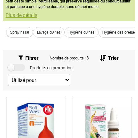
petit geste simple,
réutilisable,
qui
préserve l’équilibre du conduit auditif
et participe à une hygiène durable, sans déchet inutile.
Plus de détails
Spray nasal
Lavage du nez
Hygiène du nez
Hygiène des oreilles
Filtrer
Trier
Nombre de produits : 8
Produits en promotion