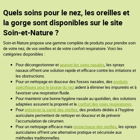
Quels soins pour le nez, les oreilles et
la gorge sont disponibles sur le site
Soin-et-Nature ?
Soin-et-Nature propose une gamme complète de produits pour prendre soin
de votre nez, de vos oreilles et de votre confort respiratoire. Voici les
catégories disponibles :
Pour décongestionner et
apaiser les voies nasales
, les sprays
nasaux offrent une solution rapide et efficace contre les irritations et
les obstructions.
Pour un nettoyage en douceur des fosses nasales, des
produits
spécifiques pour le lavage du nez
aident à éliminer les impuretés et à
favoriser une respiration fluide.
Pour maintenir une bonne hygiène nasale au quotidien, des solutions
adaptées assurent la propreté et le
confort des voies respiratoires
.
Pour
préserver la santé des oreilles
, des produits dédiés à l’hygiène
auriculaire permettent de nettoyer en douceur et de prévenir
l’accumulation de cérumen.
Pour un nettoyage efficace mais
respectueux des oreilles
, les sprays
auriculaires offrent une alternative pratique et sécurisée aux
méthodes traditionnelles.