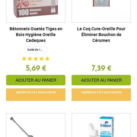
Bâtonnets Ouatés Tiges en
Le Coq Cure-Oreille Pour
Bois Hygiène Oreille
Éliminer Bouchon de
Cadaques
Cérumen
boite de 100
5,69 €
7,39 €
AJOUTER AU PANIER
AJOUTER AU PANIER
expédié en 5 à 7 jours ouvrés
Expédié en 5 à 7 jours ouvrés