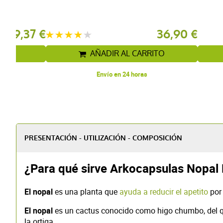
150 cápsulas
9,37 €
36,90 €
ITO
AÑADIR AL CARRITO
Envío en 24 horas
PRESENTACIÓN - UTILIZACIÓN - COMPOSICIÓN
¿Para qué sirve Arkocapsulas Nopal
El nopal
es una planta que
ayuda a reducir el apetito
po
El nopal
es un cactus conocido como higo chumbo, del q
la ortiga.