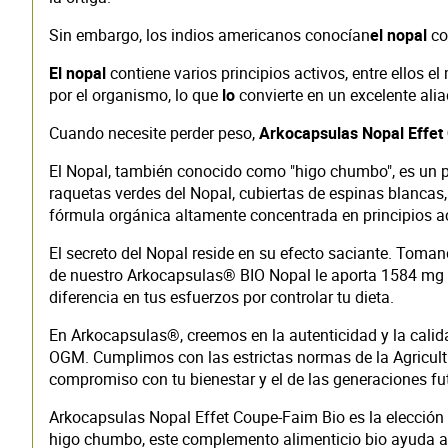
Sin embargo, los indios americanos conocían
el nopal
co
El nopal
contiene varios principios activos, entre ellos e
por el organismo, lo que
lo
convierte en un excelente ali
Cuando necesite perder peso,
Arkocapsulas Nopal Effet
El Nopal, también conocido como "higo chumbo", es un pr
raquetas verdes del Nopal, cubiertas de espinas blancas
fórmula orgánica altamente concentrada en principios ac
El secreto del Nopal reside en su efecto saciante. Tom
de nuestro Arkocapsulas® BIO Nopal le aporta 1584 mg 
diferencia en tus esfuerzos por controlar tu dieta.
En Arkocapsulas®, creemos en la autenticidad y la calida
OGM. Cumplimos con las estrictas normas de la Agricultu
compromiso con tu bienestar y el de las generaciones fu
Arkocapsulas Nopal Effet Coupe-Faim Bio es la elección 
higo chumbo, este complemento alimenticio bio ayuda a p