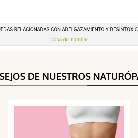
EDAS RELACIONADAS CON ADELGAZAMIENTO Y DESINTOXIC
Copa del hambre
5 étoiles
0
4 / 5
4 étoiles
1
3 étoiles
0
SEJOS DE NUESTROS NATURÓP
2 étoiles
0
(1Reseñas)
1 étoile
0
Trier l'affichage des avis
2 mars 2024