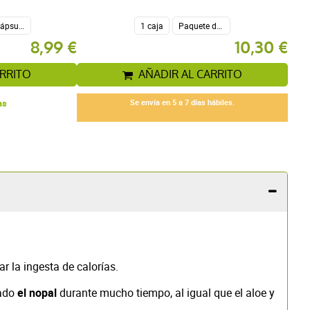
150 cápsulas
1 caja
Paquete de 2
8,99 €
10,30 €
ARRITO
AÑADIR AL CARRITO
as
Se envía en 5 a 7 días hábiles.
r la ingesta de calorías.
ado
el nopal
durante mucho tiempo, al igual que el aloe y