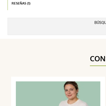
RESEÑAS (1)
BÚSQU
CON
anonymous a.
publié le 12 mars 2024 suite à une commande du 0