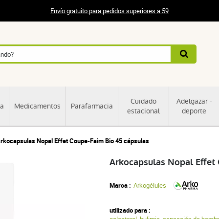
Envío gratuito para pedidos superiores a 59
Cuidado
Adelgazar -
ia
Medicamentos
Parafarmacia
estacional
deporte
rkocapsulas Nopal Effet Coupe-Faim Bio 45 cápsulas
Arkocapsulas Nopal Effet
Marca :
Arkogélules
utilizado para :