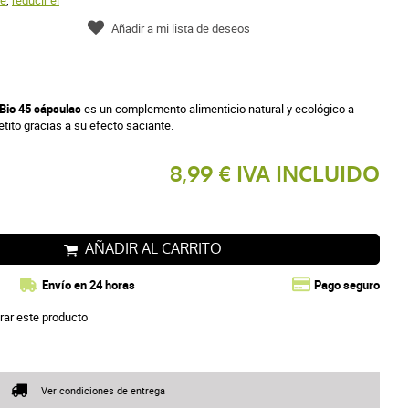
re
,
reducir el
Añadir a mi lista de deseos
Bio 45 cápsulas
es un complemento alimenticio natural y ecológico a
tito gracias a su efecto saciante.
8,99 € IVA INCLUIDO
AÑADIR AL CARRITO
Envío en 24 horas
Pago seguro
rar este producto
Ver condiciones de entrega