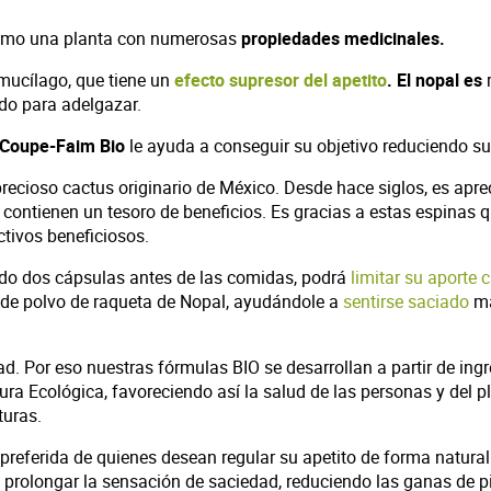
mo una planta con numerosas
propiedades medicinales.
l mucílago, que tiene un
efecto supresor del apetito
.
El nopal es
r
ado para adelgazar.
 Coupe-Faim Bio
le ayuda a conseguir su objetivo reduciendo su 
ecioso cactus originario de México. Desde hace siglos, es apr
, contienen un tesoro de beneficios. Es gracias a estas espin
tivos beneficiosos.
ando dos cápsulas antes de las comidas, podrá
limitar su aporte c
de polvo de raqueta de Nopal, ayudándole a
sentirse saciado
má
d. Por eso nuestras fórmulas BIO se desarrollan a partir de ingr
ra Ecológica, favoreciendo así la salud de las personas y del p
turas.
preferida de quienes desean regular su apetito de forma natura
rolongar la sensación de saciedad, reduciendo las ganas de pica