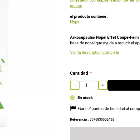
colesterol
,
bulimia
,
sensación de hamb
apetito
el producto contiene :
Nopal
Arkocapsulas Nopal Effet Coupe-Faim 
base de nopal que ayuda a reducir el ape
Voir la description complète
Cantidad
-
+
En stock
Gane
8
puntos de fidelidad al comp
Referencia :
3578835502435