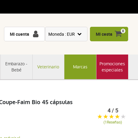
0
Mi cuenta
Moneda : EUR
Mi cesta
USD
GBP
Embarazo -
Promociones
Veterinario
Marcas
CNY
Bebé
especiales
CHF
JPY
KRW
 Coupe-Faim Bio 45 cápsulas
4 / 5
(1Reseñas)