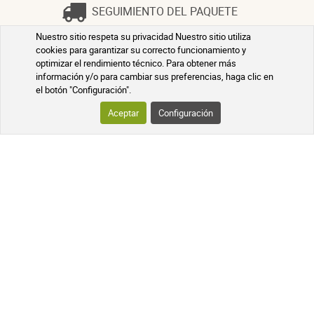
SEGUIMIENTO DEL PAQUETE
Nuestro sitio respeta su privacidad Nuestro sitio utiliza
PREGUNTAS MÁS FRECUENTES
cookies para garantizar su correcto funcionamiento y
optimizar el rendimiento técnico. Para obtener más
información y/o para cambiar sus preferencias, haga clic en
el botón "Configuración".
SÍGUENOS EN LAS REDES
SOCIALES
Aceptar
Configuración
¡Sigue las novedades de nuestra
farmacia en línea y recibe promociones
exclusivas, información sobre nuevos
productos y nuestros consejos de
salud natural!
PHARMACIE DE MAILLOLES
124 avenue Victor Dalbiez, 66000
PERPIGNAN
Contáctenos
de lunes a viernes
por