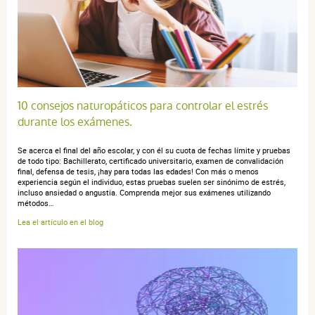
3 étoiles
0
2 étoiles
0
1 étoile
0
Trier l'affichage des avis
10 consejos naturopáticos para controlar el estrés
durante los exámenes.
Se acerca el final del año escolar, y con él su cuota de fechas límite y pruebas
anonymous a.
publié le 12 mars 2024 suite à une commande du
de todo tipo: Bachillerato, certificado universitario, examen de convalidación
final, defensa de tesis, ¡hay para todas las edades! Con más o menos
02 mars 2024
experiencia según el individuo, estas pruebas suelen ser sinónimo de estrés,
4 / 5
incluso ansiedad o angustia. Comprenda mejor sus exámenes utilizando
métodos…
Lea el artículo en el blog
Non utilisé pour le moment
anonymous a.
publié le 11 août 2018 suite à une commande du