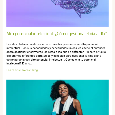
27 juillet 2018
4 / 5
Efficace mais me fait dormir... du coup je le prend le soir
Alto potencial intelectual: ¿Cómo gestiona el día a día?
La vida cotidiana puede ser un reto para las personas con alto potencial
anonymous a.
intelectual. Con sus capacidades y necesidades únicas, es esencial entender
publié le 15 juin 2017 suite à une commande du 05
cómo gestionar eficazmente los retos a los que se enfrentan. En este artículo,
juin 2017
exploramos diferentes estrategias y consejos para gestionar la vida diaria
5 / 5
como persona con alto potencial intelectual. ¿Qué es el alto potencial
intelectual? El alto…
Lea el artículo en el blog
Buono, efficace