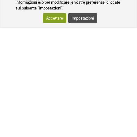
5,95 €
informazioni e/o per modificare le vostre preferenze, cliccate
sul pulsante "Impostazioni".
AGGIUNGI AL CARRELLO
Accettare
Impostazioni
Spedito entro 24 ore
I VANTAGGI DI SOIN ET NATURE
LE NOSTRE GARANZIE DI QUALITÀ E SICUREZZA
Pacco tracciato
Ascoltarvi