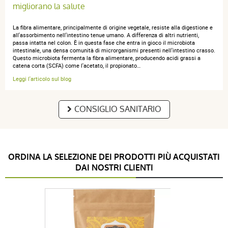
migliorano la salute
Brigitte I.
publié le 09 mars 2025 suite à une commande du 17
La fibra alimentare, principalmente di origine vegetale, resiste alla digestione e
février 2025
all'assorbimento nell'intestino tenue umano. A differenza di altri nutrienti,
passa intatta nel colon. È in questa fase che entra in gioco il microbiota
5 / 5
intestinale, una densa comunità di microrganismi presenti nell'intestino crasso.
Questo microbiota fermenta la fibra alimentare, producendo acidi grassi a
catena corta (SCFA) come l'acetato, il propionato…
Rien à signaler
Leggi l'articolo sul blog
CONSIGLIO SANITARIO
D B.
publié le 21 décembre 2024 suite à une commande du 25
novembre 2024
5 / 5
ORDINA LA SELEZIONE DEI PRODOTTI PIÙ ACQUISTATI
DAI NOSTRI CLIENTI
Cela fait des années que j'utilise ce SEL. Pour des
raisons de santé et de goût.