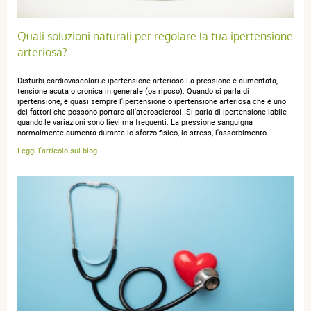
Angeline Nicole M.
publié le 22 février 2026 suite à une
commande du 28 janvier 2026
5 / 5
Quali soluzioni naturali per regolare la tua ipertensione
arteriosa?
Le produit que j'ai acheté c'est le sel diététique D, certes
Disturbi cardiovascolari e ipertensione arteriosa La pressione è aumentata,
j'ai l'habitude de prendre celui en carton mais c'est venu
tensione acuta o cronica in generale (oa riposo). Quando si parla di
ipertensione, è quasi sempre l'ipertensione o ipertensione arteriosa che è uno
sous une forme que je ne connaissais pas. Le prix en
dei fattori che possono portare all'aterosclerosi. Si parla di ipertensione labile
est abordable mais c'est le coût du transport jusqu'à ma
quando le variazioni sono lievi ma frequenti. La pressione sanguigna
normalmente aumenta durante lo sforzo fisico, lo stress, l'assorbimento…
destination au Canada qui a augmenté les enchères.
Leggi l'articolo sul blog
Brigitte I.
publié le 28 janvier 2026 suite à une commande du 08
janvier 2026
5 / 5
Très bien. Je l'utilise depuis de nombreuses années
suite à une corticothérapie.