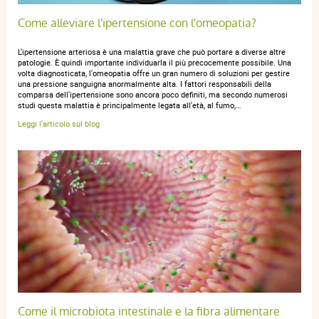
Come alleviare l'ipertensione con l'omeopatia?
L'ipertensione arteriosa è una malattia grave che può portare a diverse altre
yolande C.
publié le 19 novembre 2025 suite à une commande du
patologie. È quindi importante individuarla il più precocemente possibile. Una
28 octobre 2025
volta diagnosticata, l'omeopatia offre un gran numero di soluzioni per gestire
una pressione sanguigna anormalmente alta. I fattori responsabili della
5 / 5
comparsa dell'ipertensione sono ancora poco definiti, ma secondo numerosi
studi questa malattia è principalmente legata all'età, al fumo,…
Leggi l'articolo sul blog
produit que j'utilise depuis des années
martine m.
publié le 11 avril 2025 suite à une commande du 17
mars 2025
5 / 5
Très bon produit
Come il microbiota intestinale e la fibra alimentare