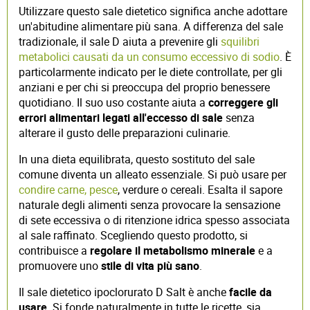
Utilizzare questo sale dietetico significa anche adottare
un'abitudine alimentare più sana. A differenza del sale
tradizionale, il sale D aiuta a prevenire gli
squilibri
metabolici causati da un consumo eccessivo di sodio
. È
particolarmente indicato per le diete controllate, per gli
anziani e per chi si preoccupa del proprio benessere
quotidiano. Il suo uso costante aiuta a
correggere gli
errori alimentari legati all'eccesso di sale
senza
alterare il gusto delle preparazioni culinarie.
In una dieta equilibrata, questo sostituto del sale
comune diventa un alleato essenziale. Si può usare per
condire carne, pesce
, verdure o cereali. Esalta il sapore
naturale degli alimenti senza provocare la sensazione
di sete eccessiva o di ritenzione idrica spesso associata
al sale raffinato. Scegliendo questo prodotto, si
contribuisce a
regolare il metabolismo minerale
e a
promuovere uno
stile di vita più sano
.
Il sale dietetico ipoclorurato D Salt è anche
facile da
usare
. Si fonde naturalmente in tutte le ricette, sia