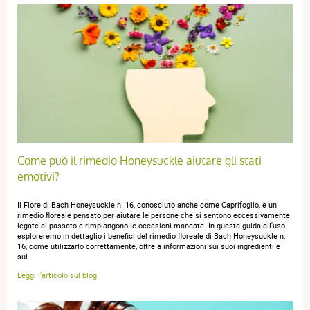
M. Lluïsa S.
publié le 10 juin 2025 suite à une commande du 11
mai 2025
5 / 5
Très bien, conforme à mes attentes, je recommande !
Come può il rimedio Honeysuckle aiutare gli stati
emotivi?
Josette c.
publié le 04 mai 2025 suite à une commande du 14 avril
2025
Il Fiore di Bach Honeysuckle n. 16, conosciuto anche come Caprifoglio, è un
5 / 5
rimedio floreale pensato per aiutare le persone che si sentono eccessivamente
legate al passato e rimpiangono le occasioni mancate. In questa guida all'uso
esploreremo in dettaglio i benefici del rimedio floreale di Bach Honeysuckle n.
16, come utilizzarlo correttamente, oltre a informazioni sui suoi ingredienti e
bon résultat
sul…
Leggi l'articolo sul blog