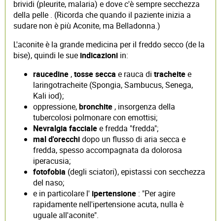
brividi (pleurite, malaria) e dove c'è sempre secchezza
della pelle . (Ricorda che quando il paziente inizia a
sudare non è più Aconite, ma Belladonna.)
L'aconite è la grande medicina per il freddo secco (de la
bise), quindi le sue
indicazioni
in:
raucedine
,
tosse secca
e rauca di
tracheite
e
laringotracheite (Spongia, Sambucus, Senega,
Kali iod);
oppressione,
bronchite
, insorgenza della
tubercolosi polmonare con emottisi;
Nevralgia facciale
e fredda "fredda";
mal d'orecchi
dopo un flusso di aria secca e
fredda, spesso accompagnata da dolorosa
iperacusia;
fotofobia
(degli sciatori), epistassi con secchezza
del naso;
e in particolare l'
ipertensione
: "Per agire
rapidamente nell'ipertensione acuta, nulla è
uguale all'aconite".