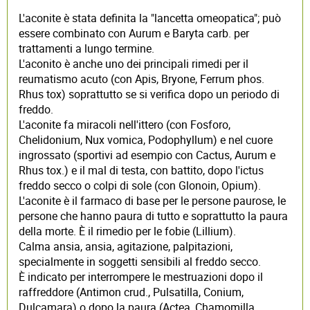
L'aconite è stata definita la "lancetta omeopatica"; può
essere combinato con Aurum e Baryta carb. per
trattamenti a lungo termine.
L'aconito è anche uno dei principali rimedi per il
reumatismo acuto (con Apis, Bryone, Ferrum phos.
Rhus tox) soprattutto se si verifica dopo un periodo di
freddo.
L'aconite fa miracoli nell'ittero (con Fosforo,
Chelidonium, Nux vomica, Podophyllum) e nel cuore
ingrossato (sportivi ad esempio con Cactus, Aurum e
Rhus tox.) e il mal di testa, con battito, dopo l'ictus
freddo secco o colpi di sole (con Glonoin, Opium).
L'aconite è il farmaco di base per le persone paurose, le
persone che hanno paura di tutto e soprattutto la paura
della morte. È il rimedio per le fobie (Lillium).
Calma ansia, ansia, agitazione, palpitazioni,
specialmente in soggetti sensibili al freddo secco.
È indicato per interrompere le mestruazioni dopo il
raffreddore (Antimon crud., Pulsatilla, Conium,
Dulcamara) o dopo la paura (Actea, Chamomilla,