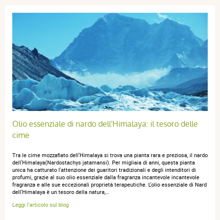
Enric T.
publié le 06 mai 2026 suite à une commande du 09 avril
2026
5 / 5
Efficacité prouvée
Olio essenziale di nardo dell'Himalaya: il tesoro delle
cime
Daniela z.
publié le 10 juillet 2025 suite à une commande du 13 juin
Tra le cime mozzafiato dell'Himalaya si trova una pianta rara e preziosa, il nardo
2025
dell'Himalaya(Nardostachys jatamansi). Per migliaia di anni, questa pianta
5 / 5
unica ha catturato l'attenzione dei guaritori tradizionali e degli intenditori di
profumi, grazie al suo olio essenziale dalla fragranza incantevole incantevole
fragranza e alle sue eccezionali proprietà terapeutiche. L'olio essenziale di Nard
dell'Himalaya è un tesoro della natura,…
Ottimo.
Leggi l'articolo sul blog