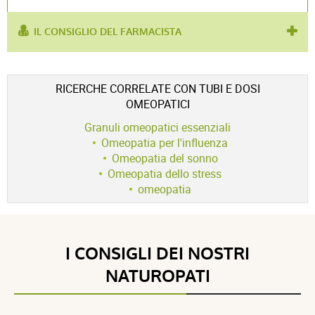
IL CONSIGLIO DEL FARMACISTA
utilizzato
bronchite
,
angina
,
condizioni acute
,
per :
condizioni croniche
,
laringite
Voir l'attestation de confiance
RICERCHE CORRELATE CON TUBI E DOSI
Avis soumis à un contrôle
OMEOPATICI
5 / 5
Granuli omeopatici essenziali
Omeopatia per l'influenza
Omeopatia del sonno
Omeopatia dello stress
(40Recensioni)
omeopatia
5 étoiles
39
4 étoiles
1
3 étoiles
0
I CONSIGLI DEI NOSTRI
2 étoiles
0
1 étoile
0
NATUROPATI
Trier l'affichage des avis