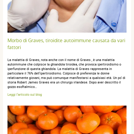
Meilleur site en France pour obtenir rapidement tout ce
dont on a besoin en homeopathie.
Morbo di Graves, tiroidite autoimmune causata da vari
fattori
anonymous a.
publié le 06 mars 2022 suite à une commande du
La malattia di Graves, nota anche con il nome di Graves , è una malattia
21 février 2022
autoimmune che colpisce la ghiandola tiroidea, che provoca ipertiroidismo o
5 / 5
iperfunzione di questa ghiandola. La malattia di Graves rappresenta in
particolare il 76% dell'ipertiroidismo. Colpisce di preferenza le donne
relativamente giovani, ma può comunque manifestarsi a qualsiasi età. Un po' di
storia Robert James Graves era un chirurgo irlandese. Dopo aver descritto il
me convient
gozzo esoftalmico…
Leggi l'articolo sul blog
AFFICHER PLUS D'AVIS