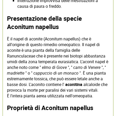
interruzione improvvisa delle mestruazioni a
causa di paura o freddo.
Presentazione della specie
Aconitum napellus
È il napel di aconite (Aconitum napellus) che è
all'origine di questo rimedio omeopatico. Il napel di
aconite è una pianta della famiglia delle
Ranunculaceae che è presente nei biotopi abbastanza
umidi della zona temperata eurasiatica. L'aconit napel è
anche noto come "
elmo di Giove
", "
carro di Venere
", "
madriette
" o "
cappuccio di un monaco
". È una pianta
estremamente tossica, che può essere letale anche a
basse dosi. L'aconito contiene l'
aconitina
alcaloide che
provoca la morte per paralisi dei vari sistemi vitali.
È l'intera pianta aerea utilizzata nell'omeopatia.
Proprietà di Aconitum napellus