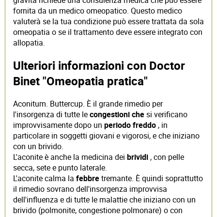
gravità richiede una consulenza medica che può essere
fornita da un medico omeopatico. Questo medico
valuterà se la tua condizione può essere trattata da sola
omeopatia o se il trattamento deve essere integrato con
allopatia.
Ulteriori informazioni con Doctor
Binet "Omeopatia pratica"
Aconitum. Buttercup. È il grande rimedio per
l'insorgenza di tutte le
congestioni che
si verificano
improvvisamente dopo un
periodo freddo
, in
particolare in soggetti giovani e vigorosi, e che iniziano
con un brivido.
L'aconite è anche la medicina dei
brividi
, con pelle
secca, sete e punto laterale.
L'aconite calma la
febbre
tremante. È quindi soprattutto
il rimedio sovrano dell'insorgenza improvvisa
dell'influenza e di tutte le malattie che iniziano con un
brivido (polmonite, congestione polmonare) o con