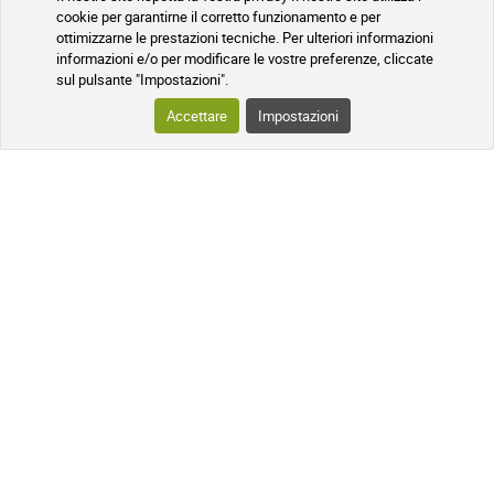
cookie per garantirne il corretto funzionamento e per
Tratta i disturbi del sonno in modo naturale con
ottimizzarne le prestazioni tecniche. Per ulteriori informazioni
l'omeopatia
informazioni e/o per modificare le vostre preferenze, cliccate
sul pulsante "Impostazioni".
I disturbi del sonno hanno un notevole impatto sulla qualità della vita. Di
Accettare
Impostazioni
conseguenza, l'insonnia è un motivo frequente per consultare una farmacia o
chiedere consiglio. Sebbene siano disponibili molti farmaci da prescrizione, il
loro uso deve essere limitato per evitare la dipendenza. Al banco della farmacia
possono essere suggerite misure per lo stile di vita o alternative terapeutiche.
Il…
Leggi l'articolo sul blog