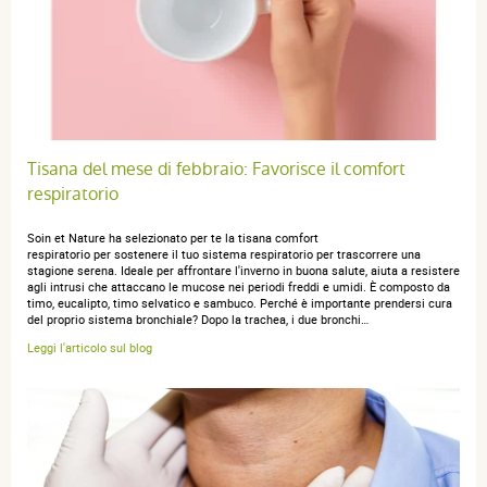
17 juillet 2023
5 / 5
Sono soddisfatto
Tisana del mese di febbraio: Favorisce il comfort
respiratorio
anonymous a.
publié le 02 février 2023 suite à une commande du
22 janvier 2023
Soin et Nature ha selezionato per te la tisana comfort
respiratorio per sostenere il tuo sistema respiratorio per trascorrere una
5 / 5
stagione serena. Ideale per affrontare l'inverno in buona salute, aiuta a resistere
agli intrusi che attaccano le mucose nei periodi freddi e umidi. È composto da
timo, eucalipto, timo selvatico e sambuco. Perché è importante prendersi cura
Conforme
del proprio sistema bronchiale? Dopo la trachea, i due bronchi…
Leggi l'articolo sul blog
anonymous anonymous.
publié le 21 mai 2022 suite à une
commande du 24 mars 2022
5 / 5