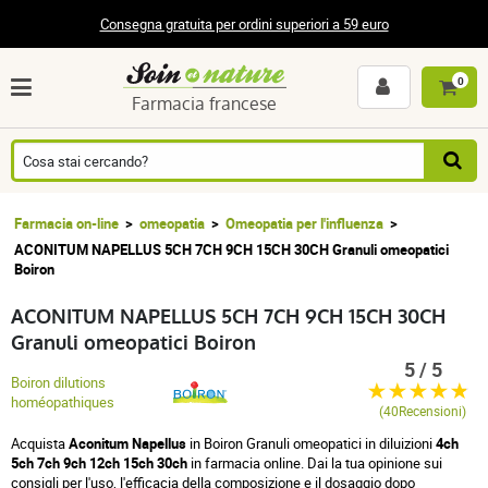
Consegna gratuita per ordini superiori a 59 euro
0
Farmacia francese
Farmacia on-line
omeopatia
Omeopatia per l'influenza
ACONITUM NAPELLUS 5CH 7CH 9CH 15CH 30CH Granuli omeopatici
Boiron
ACONITUM NAPELLUS 5CH 7CH 9CH 15CH 30CH
Granuli omeopatici Boiron
5 / 5
Boiron dilutions
homéopathiques
(40Recensioni)
Acquista
Aconitum Napellus
in Boiron Granuli omeopatici in diluizioni
4ch
5ch 7ch 9ch 12ch 15ch 30ch
in farmacia online. Dai la tua opinione sui
consigli per l'uso, l'efficacia della composizione e il dosaggio dopo