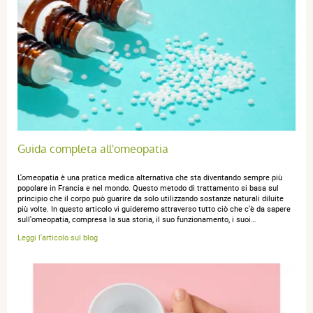
E P.
publié le 19 décembre 2024 suite à une commande du 26
novembre 2024
5 / 5
PARFAIT
Guida completa all'omeopatia
A D.
publié le 07 décembre 2024 suite à une commande du 08
novembre 2024
L'omeopatia è una pratica medica alternativa che sta diventando sempre più
popolare in Francia e nel mondo. Questo metodo di trattamento si basa sul
4 / 5
principio che il corpo può guarire da solo utilizzando sostanze naturali diluite
più volte. In questo articolo vi guideremo attraverso tutto ciò che c'è da sapere
sull'omeopatia, compresa la sua storia, il suo funzionamento, i suoi…
Soddisfatta
Leggi l'articolo sul blog
anonymous a.
publié le 29 juillet 2023 suite à une commande du