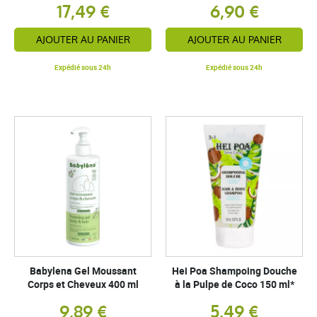
17,49 €
6,90 €
AJOUTER AU PANIER
AJOUTER AU PANIER
Expédié sous 24h
Expédié sous 24h
Babylena Gel Moussant
Hei Poa Shampoing Douche
Corps et Cheveux 400 ml
à la Pulpe de Coco 150 ml*
9,89 €
5,49 €