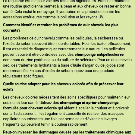
La régularité est clé pour voir des résultats significatifs. Établir et maintenir
une routine quotidienne permet à la peau et aux cheveux de rester en bonne
santé. Cela inclut le nettoyage, l'hydratation et la protection contre les
agressions extérieures comme la pollution et les rayons UV.
Comment identifier et traiter les problèmes de cuir chevelu les plus
courants?
Les problèmes de cuir chevelu comme les pellicules, la sécheresse ou
l'excès de sébum peuvent être inconfortables. Pour les traiter efficacement,
il est essentiel de diagnostiquer correctement leur nature. Les pellicules
peuvent souvent être contrôlées avec des
shampoings antipelliculaires
contenant du zinc pyrithione ou du sulfure de sélénium. Pour un cuir chevelu
sec, des traitements hydratants à base d'huile d'argan ou de jojoba sont
recommandés. En cas d'excès de sébum, optez pour des produits
régulateurs spécifiques.
Quelle routine adopter pour les cheveux colorés afin de préserver leur
éclat?
Les cheveux colorés nécessitent des soins spécifiques pour maintenir leur
couleur et leur santé. Utilisez des
shampoings et après-shampoings
formulés pour cheveux colorés
qui aident à sceller la couleur et à prévenir
son affadissement. Il est également conseillé de réaliser des masques
capillaires nourrissants une fois par semaine et d'éviter les lavages
fréquents qui peuvent ternir la couleur rapidement.
Peut-on inverser les dommages causés par les traitements chimiques aux