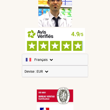
Français
Anglais
Devise : EUR
Espagnol
USD
Allemand
GBP
CNY
Italien
CHF
Russe