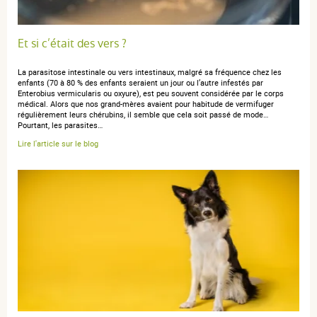
2025
5 / 5
Et si c’était des vers ?
standard
La parasitose intestinale ou vers intestinaux, malgré sa fréquence chez les
enfants (70 à 80 % des enfants seraient un jour ou l’autre infestés par
Enterobius vermicularis ou oxyure), est peu souvent considérée par le corps
médical. Alors que nos grand-mères avaient pour habitude de vermifuger
régulièrement leurs chérubins, il semble que cela soit passé de mode…
Pourtant, les parasites…
anonymous a.
publié le 27 février 2023 suite à une commande du
Lire l'article sur le blog
16 février 2023
1 / 5
Juste ce petit bémol, j'ai reçu la boîte pour petit chien
alors que j'avais commandé pour chien XL
anonymous a.
publié le 18 août 2022 suite à une commande du