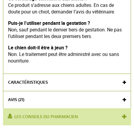
Ce produit s’adresse aux chiens adultes. En cas de
doute pour un chiot, demander l’avis du vétérinaire.
Puis-je l’utiliser pendant la gestation ?
Non, sauf pendant le dernier tiers de gestation. Ne pas
l’utiliser pendant les deux premiers tiers.
Le chien doit-il être à jeun ?
Non. Le traitement peut être administré avec ou sans
nourriture.
CARACTÉRISTIQUES
Médicament vétérinaire - Plus
AVIS (21)
d'informations auprès de l'Anses 14 rue
Pierre et Marie Curie 94701 Maisons-Alfort
Cedex 01 49 77 13 50 www.anses.fr
LES CONSEILS DU PHARMACIEN
utilisé pour :
vermifuge
,
chien adulte
,
grand chien