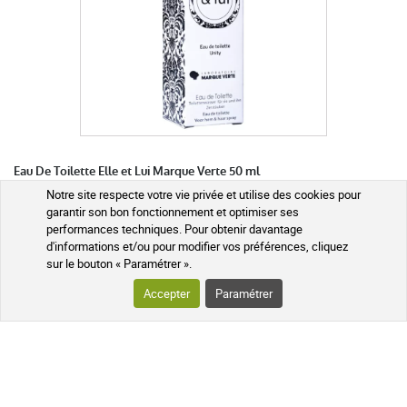
Bien
anonymous a.
publié le 06 juin 2020 suite à une commande du 01
juin 2020
5 / 5
Eau De Toilette Elle et Lui Marque Verte 50 ml
Notre site respecte votre vie privée et utilise des cookies pour
garantir son bon fonctionnement et optimiser ses
Très bien
performances techniques. Pour obtenir davantage
d'informations et/ou pour modifier vos préférences, cliquez
5,89 €
sur le bouton « Paramétrer ».
Accepter
Paramétrer
AJOUTER AU PANIER
anonymous a.
publié le 28 avril 2020 suite à une commande du 18
avril 2020
Expédié sous 24h
5 / 5
j'avais déjà commandé ce produit et j'en suis satisfait