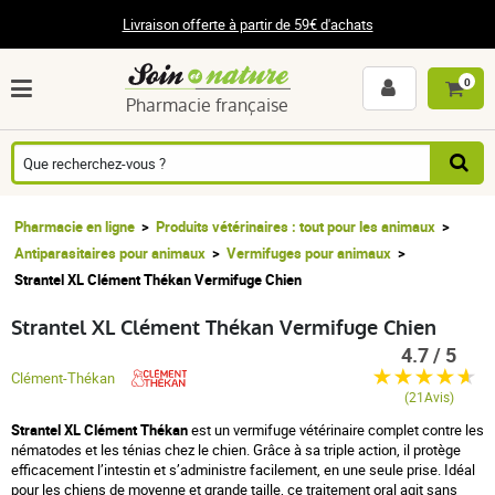
Livraison offerte à partir de 59€ d'achats
0
Pharmacie française
Pharmacie en ligne
Produits vétérinaires : tout pour les animaux
Antiparasitaires pour animaux
Vermifuges pour animaux
Strantel XL Clément Thékan Vermifuge Chien
Strantel XL Clément Thékan Vermifuge Chien
4.7 / 5
Clément-Thékan
(21Avis)
Strantel XL Clément Thékan
est un vermifuge vétérinaire complet contre les
nématodes et les ténias chez le chien. Grâce à sa triple action, il protège
efficacement l’intestin et s’administre facilement, en une seule prise. Idéal
pour les chiens de moyenne et grande taille, ce traitement oral agit sans