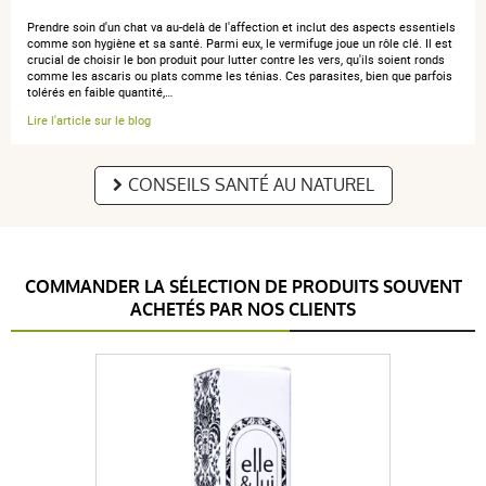
Prendre soin d'un chat va au-delà de l'affection et inclut des aspects essentiels
comme son hygiène et sa santé. Parmi eux, le vermifuge joue un rôle clé. Il est
Connaissant déjà ce produit, je l'ai commandé sur ce
crucial de choisir le bon produit pour lutter contre les vers, qu'ils soient ronds
site . Conforme à mon attente .
comme les ascaris ou plats comme les ténias. Ces parasites, bien que parfois
tolérés en faible quantité,…
Lire l'article sur le blog
CONSEILS SANTÉ AU NATUREL
anonymous anonymous.
publié le 26 mars 2021 suite à une
commande du 15 mars 2021
5 / 5
COMMANDER LA SÉLECTION DE PRODUITS SOUVENT
bien
ACHETÉS PAR NOS CLIENTS
anonymous a.
publié le 29 août 2020 suite à une commande du
24 août 2020
5 / 5