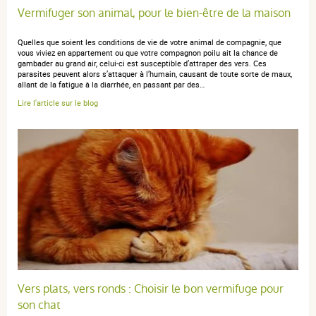
05 août 2022
Vermifuger son animal, pour le bien-être de la maison
5 / 5
Quelles que soient les conditions de vie de votre animal de compagnie, que
vous viviez en appartement ou que votre compagnon poilu ait la chance de
Très bien, conforme à mes attentes, je recommande !
gambader au grand air, celui-ci est susceptible d’attraper des vers. Ces
parasites peuvent alors s’attaquer à l’humain, causant de toute sorte de maux,
allant de la fatigue à la diarrhée, en passant par des…
Lire l'article sur le blog
anonymous a.
publié le 07 février 2022 suite à une commande du
26 janvier 2022
5 / 5
Bien
anonymous a.
publié le 07 avril 2021 suite à une commande du 28
Vers plats, vers ronds : Choisir le bon vermifuge pour
mars 2021
son chat
5 / 5