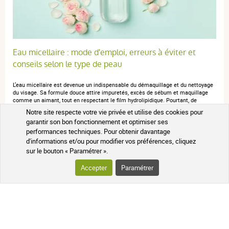
Eau micellaire : mode d'emploi, erreurs à éviter et
conseils selon le type de peau
L’eau micellaire est devenue un indispensable du démaquillage et du nettoyage
du visage. Sa formule douce attire impuretés, excès de sébum et maquillage
comme un aimant, tout en respectant le film hydrolipidique. Pourtant, de
nombreuses questions demeurent : comment fonctionne-t-elle exactement,
Notre site respecte votre vie privée et utilise des cookies pour
faut‑il la rincer, et comment choisir celle qui convient le mieux à votre peau ?
garantir son bon fonctionnement et optimiser ses
Qu’est-ce que l’eau micellaire et…
performances techniques. Pour obtenir davantage
Lire l'article sur le blog
d'informations et/ou pour modifier vos préférences, cliquez
sur le bouton « Paramétrer ».
CONSEILS SANTÉ AU NATUREL
Accepter
Paramétrer
LES AVANTAGES SOIN ET NATURE