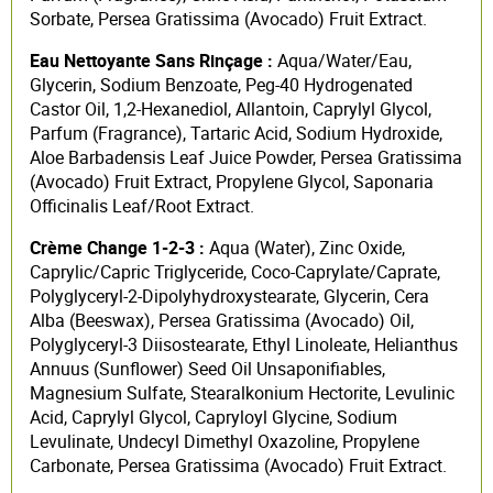
Sorbate, Persea Gratissima (Avocado) Fruit Extract.
Eau Nettoyante Sans Rinçage :
Aqua/Water/Eau,
Glycerin, Sodium Benzoate, Peg-40 Hydrogenated
Castor Oil, 1,2-Hexanediol, Allantoin, Caprylyl Glycol,
Parfum (Fragrance), Tartaric Acid, Sodium Hydroxide,
Aloe Barbadensis Leaf Juice Powder, Persea Gratissima
(Avocado) Fruit Extract, Propylene Glycol, Saponaria
Officinalis Leaf/Root Extract.
Crème Change 1-2-3 :
Aqua (Water), Zinc Oxide,
Caprylic/Capric Triglyceride, Coco-Caprylate/Caprate,
Polyglyceryl-2-Dipolyhydroxystearate, Glycerin, Cera
Alba (Beeswax), Persea Gratissima (Avocado) Oil,
Polyglyceryl-3 Diisostearate, Ethyl Linoleate, Helianthus
Annuus (Sunflower) Seed Oil Unsaponifiables,
Magnesium Sulfate, Stearalkonium Hectorite, Levulinic
Acid, Caprylyl Glycol, Capryloyl Glycine, Sodium
Levulinate, Undecyl Dimethyl Oxazoline, Propylene
Carbonate, Persea Gratissima (Avocado) Fruit Extract.