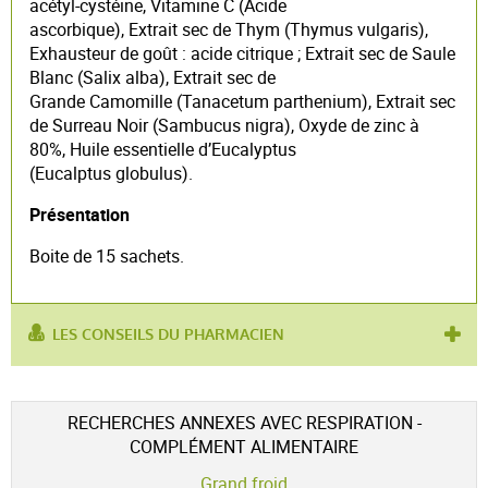
acétyl-cystéine, Vitamine C (Acide
ascorbique), Extrait sec de Thym (Thymus vulgaris),
Exhausteur de goût : acide citrique ; Extrait sec de Saule
Blanc (Salix alba), Extrait sec de
Grande Camomille (Tanacetum parthenium), Extrait sec
de Surreau Noir (Sambucus nigra), Oxyde de zinc à
80%, Huile essentielle d’Eucalyptus
(Eucalptus globulus).
Présentation
Boite de 15 sachets.
LES CONSEILS DU PHARMACIEN
utilisé pour :
refroidissement
,
froid
RECHERCHES ANNEXES AVEC RESPIRATION -
COMPLÉMENT ALIMENTAIRE
Grand froid