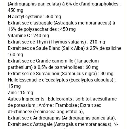
(Andrographis paniculata) à 6% de d’andrographolides :
450 mg
N-acétyl-cystéine : 360 mg
Extrait sec d’astragale (Astragalus membranaceus) à
16% de polysaccharides : 450 mg
Vitamine C : 240 mg
Extrait sec de Thym (Thymus vulgaris) : 210 mg
Extrait sec de Saule Blanc (Salix Alba) à 25% de salicine
: 60 mg
Extrait sec de Grande camomille (Tanacetum
parthenium) à 0,5% de parthénolides : 60 mg
Extrait sec de Sureau noir (Sambucus nigra) : 30 mg
Huile Essentielle d’Eucalyptus (Eucalyptus globulus) :
15 mg
Zinc : 15 mg
Autres Ingrédients : Edulcorants : sorbitol, acésulfame
de potassium ; Arôme : Framboise ; Extrait sec
d’Echinacée (Echinacea angustifolia),
Extrait sec d’Andrographis (Andrographis paniculata),
Extrait sec d’Astragale (Astragalus membranaceus), N-