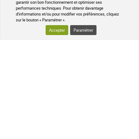
garantir son bon fonctionnement et optimiser ses
performances techniques. Pour obtenir davantage
d'informations et/ou pour modifier vos préférences, cliquez
sur le bouton « Paramétrer ».
Programme fidélité
Médicaments sans ordonnance
Accepter
Paramétrer
VOTRE COMMANDE
SUIVI DE VOTRE COLIS
QUESTIONS FRÉQUENTES
SUIVEZ-NOUS SUR LES RÉSEAUX
Suivez l'actualité de notre pharmacie
en ligne et recevez en exclusivité nos
promotions, des informations sur les
nouveautés et nos conseils santé au
naturel !