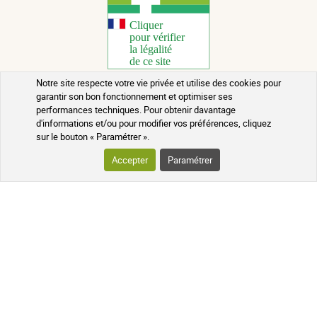
Notre site respecte votre vie privée et utilise des cookies pour
garantir son bon fonctionnement et optimiser ses
Copyright 2026 - Tous droits réservés
performances techniques. Pour obtenir davantage
d'informations et/ou pour modifier vos préférences, cliquez
Conseils santé au naturel
sur le bouton « Paramétrer ».
Mentions légales
Accepter
Paramétrer
Contact
Conditions générales de vente
Rappels de lots
Crédits
Qui sommes-nous ?
Mis à jour le 06/08/2026