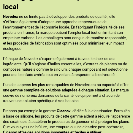
local
Novodex
ne se limite pas à développer des produits de qualité ; elle
s’efforce également d’adopter une approche respectueuse de
l’environnement et de l’économie locale. En fabriquant l’intégralité de ses
produits en France, la marque soutient l’emploi local tout en limitant son
empreinte carbone. Les emballages sont conçus de manière responsable,
et les procédés de fabrication sont optimisés pour minimiser leur impact
écologique.
L’éthique de Novodex s’exprime également à travers le choix de ses
ingrédients. Qu’il s’agisse d’huiles essentielles, d’extraits de plantes ou de
composés naturels comme le silicium, chaque composant est sélectionné
pour ses bienfaits avérés tout en veillant à respecter la biodiversité.
L’un des aspects les plus remarquables de Novodex est sa capacité à offrir
une
gamme complète de solutions adaptées à chaque situation
. La marque
couvre de nombreux domaines de la santé, ce qui permet à chacun de
trouver une solution spécifique à ses besoins.
Prenons par exemple la gamme
Cicanov
, dédiée à la cicatrisation. Formulés
à base de silicone, les produits de cette gamme aident à réduire l’apparence
des cicatrices, à accélérer le processus de guérison et à protéger les plaies.
Que vous ayez une brûlure, une coupure ou une cicatrice post-opératoire,
Cicanov offre des solutions innovantes et faciles à utiliser
.