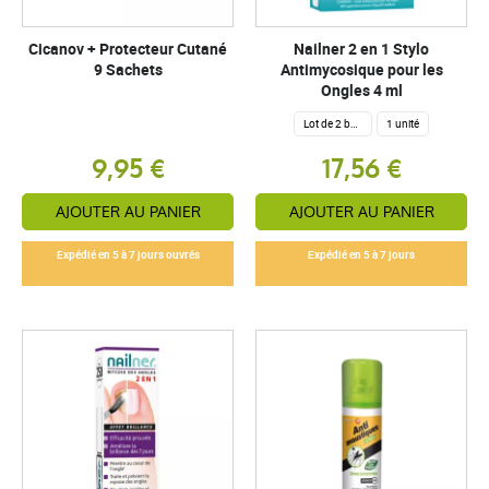
Cicanov + Protecteur Cutané
Nailner 2 en 1 Stylo
9 Sachets
Antimycosique pour les
Ongles 4 ml
Lot de 2 boites
1 unité
9,95 €
17,56 €
AJOUTER AU PANIER
AJOUTER AU PANIER
Expédié en 5 à 7 jours ouvrés
Expédié en 5 à 7 jours