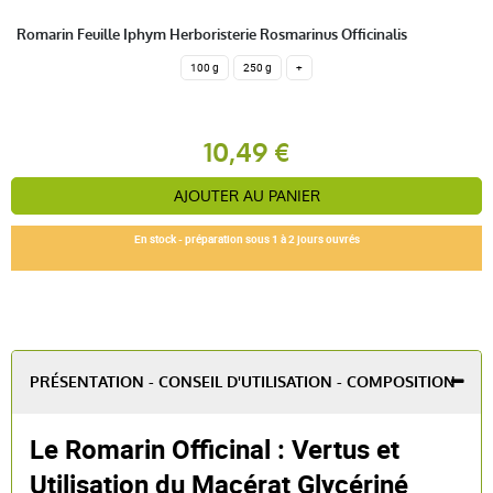
Romarin Feuille Iphym Herboristerie Rosmarinus Officinalis
100 g
250 g
+
10,49 €
AJOUTER AU PANIER
En stock - préparation sous 1 à 2 jours ouvrés
PRÉSENTATION - CONSEIL D'UTILISATION - COMPOSITION
Le Romarin Officinal : Vertus et
Utilisation du Macérat Glycériné