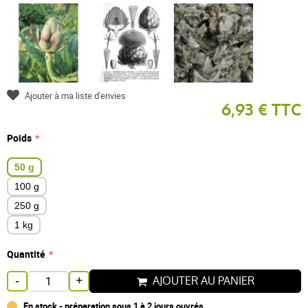
Ajouter à ma liste d'envies
6,93 € TTC
Poids
50 g
100 g
250 g
1 kg
Quantité
AJOUTER AU PANIER
-
+
En stock - préparation sous 1 à 2 jours ouvrés