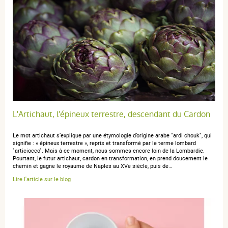
L'Artichaut, l'épineux terrestre, descendant du Cardon
Le mot artichaut s’explique par une étymologie d’origine arabe "ardi chouk", qui
signifie : « épineux terrestre », repris et transformé par le terme lombard
"articiocco". Mais à ce moment, nous sommes encore loin de la Lombardie.
Pourtant, le futur artichaut, cardon en transformation, en prend doucement le
chemin et gagne le royaume de Naples au XVe siècle, puis de…
Lire l'article sur le blog