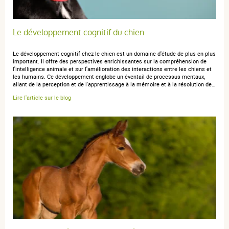
23 décembre 2020
5 / 5
Le développement cognitif du chien
Mon chien les mange comme une friandise
Le développement cognitif chez le chien est un domaine d'étude de plus en plus
important. Il offre des perspectives enrichissantes sur la compréhension de
l'intelligence animale et sur l'amélioration des interactions entre les chiens et
les humains. Ce développement englobe un éventail de processus mentaux,
allant de la perception et de l'apprentissage à la mémoire et à la résolution de…
Lire l'article sur le blog
anonymous a.
publié le 06 août 2018 suite à une commande du
23 juillet 2018
5 / 5
Je connais le produit depuis des années, excellent pour
mon berger belge qui pousse si vite...