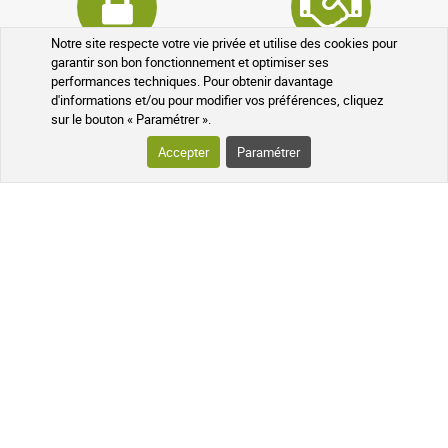
Notre site respecte votre vie privée et utilise des cookies pour
garantir son bon fonctionnement et optimiser ses
Données cryptées
Programme de parrainage
performances techniques. Pour obtenir davantage
d'informations et/ou pour modifier vos préférences, cliquez
sur le bouton « Paramétrer ».
Accepter
Paramétrer
Programme fidélité
Médicaments sans ordonnance
VOTRE COMMANDE
SUIVI DE VOTRE COLIS
QUESTIONS FRÉQUENTES