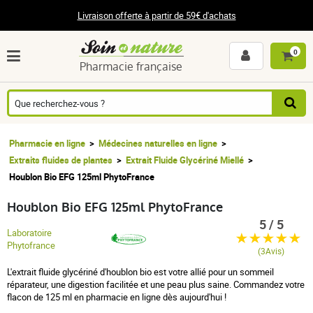
Livraison offerte à partir de 59€ d'achats
0
Pharmacie française
Pharmacie en ligne
Médecines naturelles en ligne
Extraits fluides de plantes
Extrait Fluide Glycériné Miellé
Houblon Bio EFG 125ml PhytoFrance
Houblon Bio EFG 125ml PhytoFrance
5 / 5
Laboratoire
Phytofrance
(3Avis)
L'extrait fluide glycériné d'houblon bio est votre allié pour un sommeil
réparateur, une digestion facilitée et une peau plus saine. Commandez votre
flacon de 125 ml en pharmacie en ligne dès aujourd'hui !