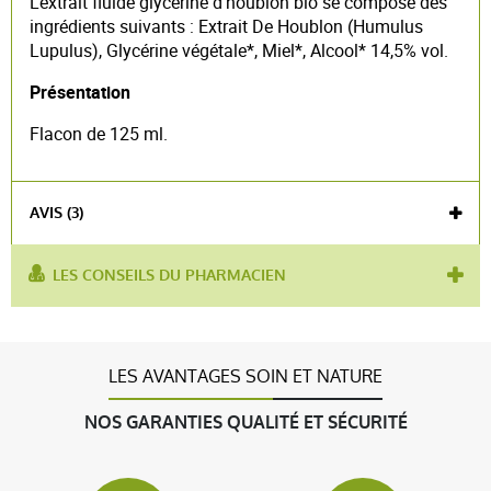
L'extrait fluide glycériné d'houblon bio se compose des
ingrédients suivants : Extrait De Houblon (Humulus
Lupulus), Glycérine végétale*, Miel*, Alcool* 14,5% vol.
Présentation
Flacon de 125 ml.
AVIS (3)
LES CONSEILS DU PHARMACIEN
utilisé pour :
endormissement
produit contient :
houblon
Voir l'attestation de confiance
Avis soumis à un contrôle
LES AVANTAGES SOIN ET NATURE
5 / 5
NOS GARANTIES QUALITÉ ET SÉCURITÉ