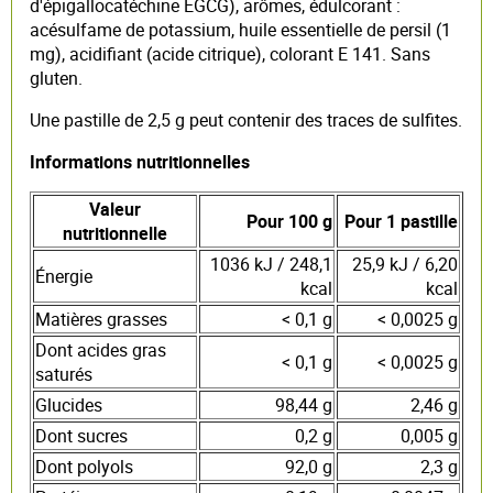
d'épigallocatéchine EGCG), arômes, édulcorant :
acésulfame de potassium, huile essentielle de persil (1
mg), acidifiant (acide citrique), colorant E
141. Sans
gluten.
Une pastille de 2,5 g peut contenir des traces de sulfites.
Informations nutritionnelles
Valeur
Pour 100 g
Pour 1 pastille
nutritionnelle
1036 kJ / 248,1
25,9 kJ / 6,20
Énergie
kcal
kcal
Matières grasses
< 0,1 g
< 0,0025 g
Dont acides gras
< 0,1 g
< 0,0025 g
saturés
Glucides
98,44 g
2,46 g
Dont sucres
0,2 g
0,005 g
Dont polyols
92,0 g
2,3 g