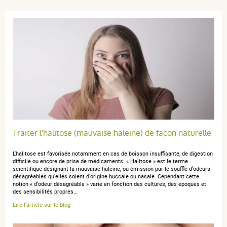
(1Avis)
5 étoiles
1
4 étoiles
0
3 étoiles
0
2 étoiles
0
1 étoile
0
Trier l'affichage des avis
Traiter l'halitose (mauvaise haleine) de façon naturelle
L'halitose est favorisée notamment en cas de boisson insuffisante, de digestion
difficile ou encore de prise de médicaments. « Halitose » est le terme
scientifique désignant la mauvaise haleine, ou émission par le souffle d'odeurs
anonymous a.
publié le 20 mai 2024 suite à une commande du 12
désagréables qu'elles soient d'origine buccale ou nasale. Cependant cette
mai 2024
notion « d'odeur désagréable » varie en fonction des cultures, des époques et
5 / 5
des sensibilités propres…
Lire l'article sur le blog
elgydium gebruik,ik al een tijdje, ben daar tevreden over,