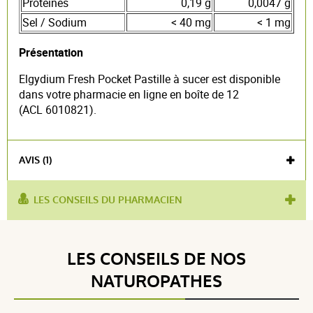
Protéines
0,19 g
0,0047 g
Sel / Sodium
< 40 mg
< 1 mg
Présentation
Elgydium Fresh Pocket Pastille à sucer est disponible
dans votre pharmacie en ligne en boîte de 12
(ACL
6010821
).
AVIS (1)
LES CONSEILS DU PHARMACIEN
utilisé pour :
mauvaise haleine
,
halitose
,
haleine fraîche
Voir l'attestation de confiance
LES CONSEILS DE NOS
Avis soumis à un contrôle
NATUROPATHES
5 / 5