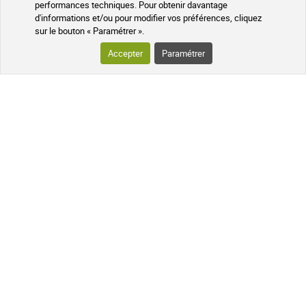
performances techniques. Pour obtenir davantage
d'informations et/ou pour modifier vos préférences, cliquez
VOTRE COMMANDE
sur le bouton « Paramétrer ».
Accepter
Paramétrer
SUIVI DE VOTRE COLIS
QUESTIONS FRÉQUENTES
SUIVEZ-NOUS SUR LES RÉSEAUX
Suivez l'actualité de notre pharmacie
en ligne et recevez en exclusivité nos
promotions, des informations sur les
nouveautés et nos conseils santé au
naturel !
PHARMACIE DE MAILLOLES