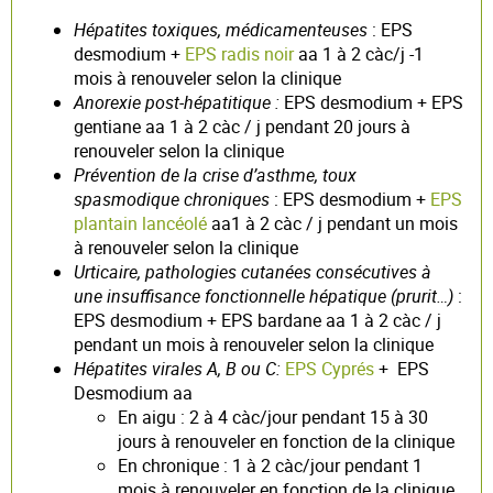
Hépatites toxiques, médicamenteuses
: EPS
desmodium +
EPS radis noir
aa 1 à 2 càc/j -1
mois à renouveler selon la clinique
Anorexie post-hépatitique :
EPS desmodium + EPS
gentiane aa 1 à 2 càc / j pendant 20 jours à
renouveler selon la clinique
Prévention de la crise d’asthme, toux
spasmodique chroniques
: EPS desmodium +
EPS
plantain lancéolé
aa1 à 2 càc / j pendant un mois
à renouveler selon la clinique
Urticaire, pathologies cutanées consécutives à
une insuffisance fonctionnelle hépatique (prurit…)
:
EPS desmodium + EPS bardane aa 1 à 2 càc / j
pendant un mois à renouveler selon la clinique
Hépatites virales A, B ou C:
EPS Cyprés
+ EPS
Desmodium aa
En aigu : 2 à 4 càc/jour pendant 15 à 30
jours à renouveler en fonction de la clinique
En chronique : 1 à 2 càc/jour pendant 1
mois à renouveler en fonction de la clinique