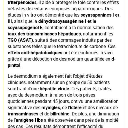
triterpénoïdes
, il aide à protéger le foie contre les effets
néfastes de certains composés hépatotoxiques. Des
études in vitro ont démontré que les
soyasaponines I et
III
, ainsi que la
déhydrosoyasagénine I et le
soyasapogénol E
, contribuent à la normalisation des
taux des transaminases hépatiques
, notamment les
TGO (ASAT)
, suite à des dommages induits par des
substances telles que le tétrachlorure de carbone. Ces
effets anti-hépatotoxiques
ont été confirmés in vivo
grâce à une décoction de desmodium quantifiée en
d-
pinitol
.
Le desmodium a également fait l’objet d’études
cliniques, notamment sur un groupe de 50 patients
souffrant d’une
hépatite virale
. Ces patients, traités
avec du desmodium à raison de trois prises
quotidiennes pendant 45 jours, ont vu une amélioration
significative des
myalgies
, de l’
ictère
et des niveaux de
transaminases
et de
bilirubine
. De plus, une diminution
de l’
antigène Hbs
a été observée dans près de la moitié
des cas. Ces résultats démontrent l’efficacité du