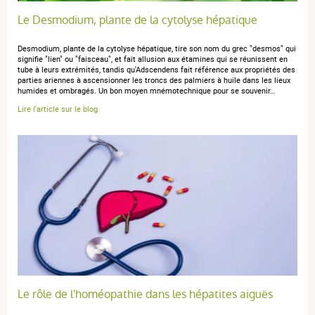
RAS - TOP
Le Desmodium, plante de la cytolyse hépatique
Desmodium, plante de la cytolyse hépatique, tire son nom du grec "desmos" qui
signifie "lien" ou "faisceau", et fait allusion aux étamines qui se réunissent en
tube à leurs extrémités, tandis qu'Adscendens fait référence aux propriétés des
parties ariennes à ascensionner les troncs des palmiers à huile dans les lieux
anonymous a.
publié le 30 août 2024 suite à une commande du
humides et ombragés. Un bon moyen mnémotechnique pour se souvenir…
22 août 2024
Lire l'article sur le blog
5 / 5
Parfait
anonymous a.
publié le 13 juillet 2022 suite à une commande du
02 juillet 2022
5 / 5
Le rôle de l'homéopathie dans les hépatites aiguës
Bon produit, efficace