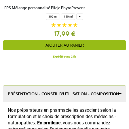
EPS Mélange personnalisé Pileje PhytoPrevent
300 ml
150 ml
+
17,99 €
AJOUTER AU PANIER
Expédié sous 24h
PRÉSENTATION - CONSEIL D'UTILISATION - COMPOSITION
Nos préparateurs en pharmacie les associent selon la
formulation et le choix de prescription des médecins -
naturopathes.
En pratique
, vous nous commandez
votre mélange selon l'ordonnance établie par votre