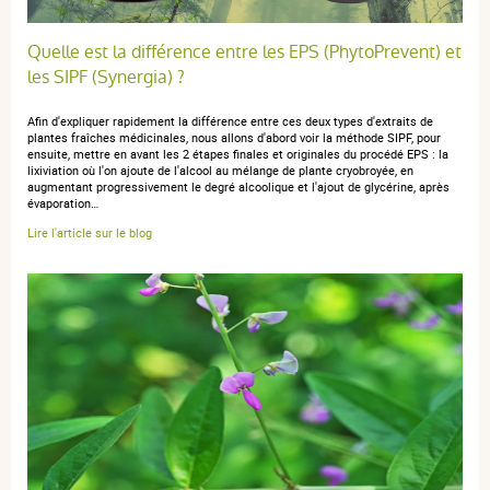
5 / 5
Quelle est la différence entre les EPS (PhytoPrevent) et
Excellent produit, je recommande. Merci
les SIPF (Synergia) ?
Afin d'expliquer rapidement la différence entre ces deux types d'extraits de
plantes fraîches médicinales, nous allons d'abord voir la méthode SIPF, pour
ensuite, mettre en avant les 2 étapes finales et originales du procédé EPS : la
lixiviation où l'on ajoute de l'alcool au mélange de plante cryobroyée, en
Eric S.
publié le 05 avril 2025 suite à une commande du 10 mars
augmentant progressivement le degré alcoolique et l'ajout de glycérine, après
2025
évaporation…
5 / 5
Lire l'article sur le blog
très bien
O C.
publié le 27 janvier 2025 suite à une commande du 03 janvier
2025
5 / 5