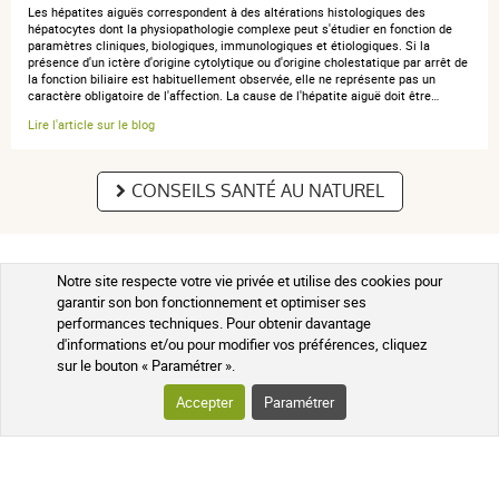
Les hépatites aiguës correspondent à des altérations histologiques des
hépatocytes dont la physiopathologie complexe peut s'étudier en fonction de
paramètres cliniques, biologiques, immunologiques et étiologiques. Si la
présence d'un ictère d'origine cytolytique ou d'origine cholestatique par arrêt de
la fonction biliaire est habituellement observée, elle ne représente pas un
caractère obligatoire de l'affection. La cause de l'hépatite aiguë doit être…
anonymous a.
publié le 23 juin 2021 suite à une commande du 11
Lire l'article sur le blog
juin 2021
4 / 5
CONSEILS SANTÉ AU NATUREL
Produit ok
Notre site respecte votre vie privée et utilise des cookies pour
COMMANDER LA SÉLECTION DE PRODUITS SOUVENT
garantir son bon fonctionnement et optimiser ses
ACHETÉS PAR NOS CLIENTS
performances techniques. Pour obtenir davantage
anonymous a.
publié le 17 février 2021 suite à une commande du
d'informations et/ou pour modifier vos préférences, cliquez
06 février 2021
sur le bouton « Paramétrer ».
5 / 5
Accepter
Paramétrer
indispensable