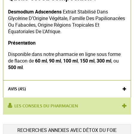
Desmodium Adscendens
Extrait Stabilisé Dans
Glycérine D’Origine Végétale, Famille Des Papilionacées
Ou Fabacées, Origine Régions Tropicales Et
Équatoriales De L'Afrique.
Présentation
Disponible dans notre pharmacie en ligne sous forme
de flacon de
60 ml
,
90 ml
,
100 ml
,
150 ml
,
300 ml
, ou
500 ml
.
AVIS (45)
LES CONSEILS DU PHARMACIEN
utilisé pour :
purifiant hépatique
produit contient :
desmodium
Voir l'attestation de confiance
RECHERCHES ANNEXES AVEC DÉTOX DU FOIE
Avis soumis à un contrôle