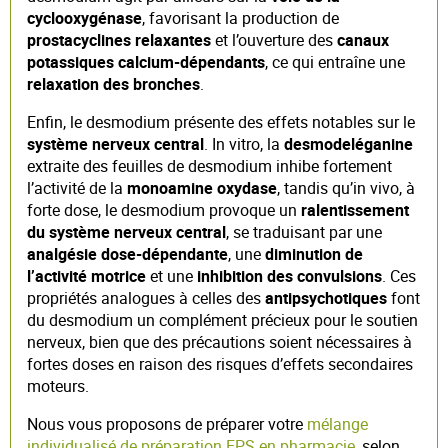
cyclooxygénase
, favorisant la production de
prostacyclines relaxantes
et l’ouverture des
canaux
potassiques calcium-dépendants
, ce qui entraîne une
relaxation des bronches
.
Enfin, le desmodium présente des effets notables sur le
système nerveux central
. In vitro, la
desmodeléganine
extraite des feuilles de desmodium inhibe fortement
l’activité de la
monoamine oxydase
, tandis qu’in vivo, à
forte dose, le desmodium provoque un
ralentissement
du système nerveux central
, se traduisant par une
analgésie dose-dépendante
, une
diminution de
l’activité motrice
et une
inhibition des convulsions
. Ces
propriétés analogues à celles des
antipsychotiques
font
du desmodium un complément précieux pour le soutien
nerveux, bien que des précautions soient nécessaires à
fortes doses en raison des risques d’effets secondaires
moteurs.
Nous vous proposons de préparer votre
mélange
individualisé de préparation EPS en pharmacie
, selon