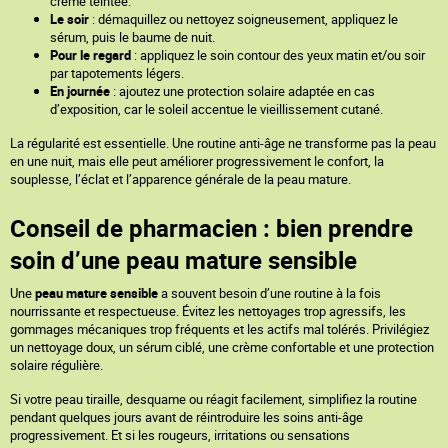
crème teintée.
Le soir
: démaquillez ou nettoyez soigneusement, appliquez le
sérum, puis le baume de nuit.
Pour le regard
: appliquez le soin contour des yeux matin et/ou soir
par tapotements légers.
En journée
: ajoutez une protection solaire adaptée en cas
d’exposition, car le soleil accentue le vieillissement cutané.
La régularité est essentielle. Une routine anti-âge ne transforme pas la peau
en une nuit, mais elle peut améliorer progressivement le confort, la
souplesse, l’éclat et l’apparence générale de la peau mature.
Conseil de pharmacien : bien prendre
soin d’une peau mature sensible
Une
peau mature sensible
a souvent besoin d’une routine à la fois
nourrissante et respectueuse. Évitez les nettoyages trop agressifs, les
gommages mécaniques trop fréquents et les actifs mal tolérés. Privilégiez
un nettoyage doux, un sérum ciblé, une crème confortable et une protection
solaire régulière.
Si votre peau tiraille, desquame ou réagit facilement, simplifiez la routine
pendant quelques jours avant de réintroduire les soins anti-âge
progressivement. Et si les rougeurs, irritations ou sensations