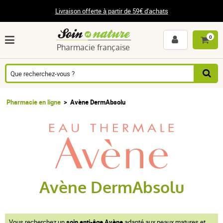
Livraison offerte à partir de 59€ d'achats
0
Pharmacie française
Pharmacie en ligne
Avène DermAbsolu
Avène DermAbsolu
Vous recherchez un
soin anti-âge Avène
adapté aux peaux matures et