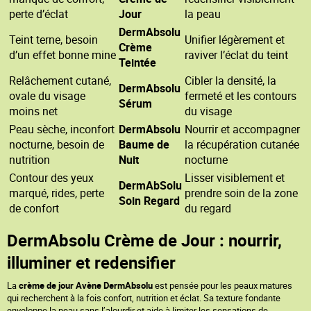
perte d’éclat
Jour
la peau
DermAbsolu
Teint terne, besoin
Unifier légèrement et
Crème
d’un effet bonne mine
raviver l’éclat du teint
Teintée
Relâchement cutané,
Cibler la densité, la
DermAbsolu
ovale du visage
fermeté et les contours
Sérum
moins net
du visage
Peau sèche, inconfort
DermAbsolu
Nourrir et accompagner
nocturne, besoin de
Baume de
la récupération cutanée
nutrition
Nuit
nocturne
Contour des yeux
Lisser visiblement et
DermAbSolu
marqué, rides, perte
prendre soin de la zone
Soin Regard
de confort
du regard
DermAbsolu Crème de Jour : nourrir,
illuminer et redensifier
La
crème de jour Avène DermAbsolu
est pensée pour les peaux matures
qui recherchent à la fois confort, nutrition et éclat. Sa texture fondante
enveloppe la peau sans l’alourdir et aide à limiter les sensations de