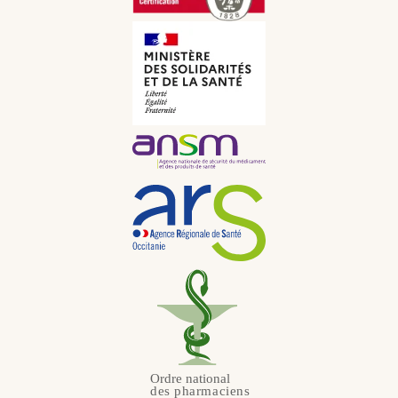
CHF
Russe
JPY
Néerlandais
KRW
Portugais