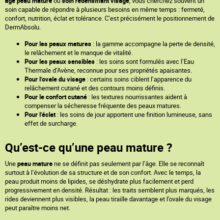
âge peau mature
ou
soin redensifiant visage
, vous cherchez souvent un
soin capable de répondre à plusieurs besoins en même temps : fermeté,
confort, nutrition, éclat et tolérance. C’est précisément le positionnement de
DermAbsolu.
Pour les peaux matures
: la gamme accompagne la perte de densité,
le relâchement et le manque de vitalité.
Pour les peaux sensibles
: les soins sont formulés avec l’Eau
Thermale d’Avène, reconnue pour ses propriétés apaisantes.
Pour l’ovale du visage
: certains soins ciblent l’apparence du
relâchement cutané et des contours moins définis.
Pour le confort cutané
: les textures nourrissantes aident à
compenser la sécheresse fréquente des peaux matures.
Pour l’éclat
: les soins de jour apportent une finition lumineuse, sans
effet de surcharge.
Qu’est-ce qu’une peau mature ?
Une
peau mature
ne se définit pas seulement par l’âge. Elle se reconnaît
surtout à l’évolution de sa structure et de son confort. Avec le temps, la
peau produit moins de lipides, se déshydrate plus facilement et perd
progressivement en densité. Résultat : les traits semblent plus marqués, les
rides deviennent plus visibles, la peau tiraille davantage et l’ovale du visage
peut paraître moins net.