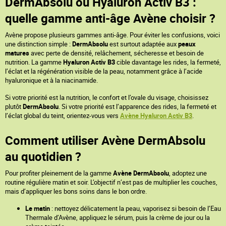
DermAbsolu ou Hyaluron Activ B3 :
quelle gamme anti-âge Avène choisir ?
Avène propose plusieurs gammes anti-âge. Pour éviter les confusions, voici
une distinction simple :
DermAbsolu
est surtout adaptée aux
peaux
matures
avec perte de densité, relâchement, sécheresse et besoin de
nutrition. La gamme
Hyaluron Activ B3
cible davantage les rides, la fermeté,
l’éclat et la régénération visible de la peau, notamment grâce à l’acide
hyaluronique et à la niacinamide.
Si votre priorité est la nutrition, le confort et l’ovale du visage, choisissez
plutôt
DermAbsolu
. Si votre priorité est l’apparence des rides, la fermeté et
l’éclat global du teint, orientez-vous vers
Avène Hyaluron Activ B3
.
Comment utiliser Avène DermAbsolu
au quotidien ?
Pour profiter pleinement de la gamme
Avène DermAbsolu
, adoptez une
routine régulière matin et soir. L’objectif n’est pas de multiplier les couches,
mais d’appliquer les bons soins dans le bon ordre.
Le matin
: nettoyez délicatement la peau, vaporisez si besoin de l’Eau
Thermale d’Avène, appliquez le sérum, puis la crème de jour ou la