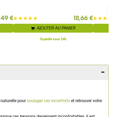
,49 €
18,66 €
AJOUTER AU PANIER
Expédié sous 24h
 naturelle pour
soulager ces inconforts
et retrouver votre
orsque ces tensions deviennent inconfortables, il est