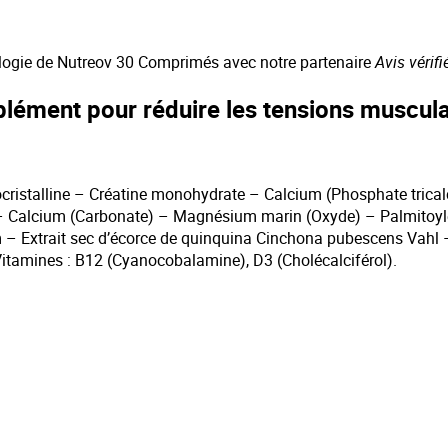
osologie de Nutreov 30 Comprimés avec notre partenaire
Avis vérifi
lément pour réduire les tensions muscula
ristalline – Créatine monohydrate – Calcium (Phosphate tricalciq
L. – Calcium (Carbonate) – Magnésium marin (Oxyde) – Palmitoylé
m – Extrait sec d’écorce de quinquina Cinchona pubescens Vahl 
 Vitamines : B12 (Cyanocobalamine), D3 (Cholécalciférol).