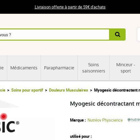
Livraison offerte à partir de 59€ d'achats
Soins
Minceur -
ie
Médicaments
Parapharmacie
saisonniers
sport
cie
Soins pour sportif
Douleurs Musculaires
Myogesic décontractant 
Myogesic décontractant 
Marque :
Nutréov Physcience
utilisé pour :