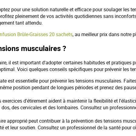
tez pour une solution naturelle et efficace pour soulager les te
t profitez pleinement de vos activités quotidiennes sans inconfo
gement tant attendu.
nfusion Brûle-Graisses 20 sachets
, au meilleur prix dans notre 
nsions musculaires ?
re, il est important d'adopter certaines habitudes et pratiques p
timal. Voici quelques conseils spécifiques pour prévenir les te
te est essentielle pour prévenir les tensions musculaires. Faites
ême position pendant de longues périodes et prenez des pauses 
s exercices d'étirement aident à maintenir la flexibilité et l'élast
u dos, des cervicales et des lombaires. Consultez un professionn
e approprié peut contribuer à la prévention des tensions muscul
ité et leur soutien. Consultez un professionnel de la santé pour 