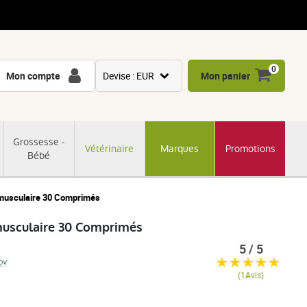
0
Mon compte
Devise : EUR
Mon panier
USD
GBP
Grossesse -
Vétérinaire
Marques
Promotions
CNY
Bébé
CHF
JPY
musculaire 30 Comprimés
KRW
musculaire 30 Comprimés
5 / 5
(1Avis)