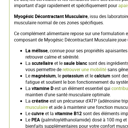
important d'agir rapidement et spécifiquement pour
apai
Myogésic Décontractant Musculaire
, issu des laboratoi
musculaire normal de ces zones spécifiques.
Ce complément alimentaire repose sur une formulation ex
composant de Myogésic Décontractant Musculaire joue un
La mélisse
, connue pour ses propriétés apaisantes 
retrouver calme et sérénité.
La
scutellaire
et le
saule blanc
sont des ingrédient
vous permettre de
retrouver une mobilité
sans gêne n
Le
magnésium
, le
potassium
et le
calcium
sont des
fatigue et soutient le bon fonctionnement du systèm
La
vitamine D
est un élément essentiel qui
contrib
maintien d'une santé musculaire optimale.
La
créatine
est un précurseur d'ATP (adénosine triph
musculaire
et aide à maintenir une fonction muscu
Le
cuivre
et la
vitamine B12
sont des éléments impor
Le
PEA
(palmitoyléthanolamide) dosé à 100 mg et
bienfaits supplémentaires pour votre confort muscu