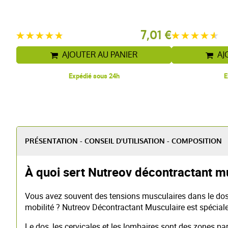
7,01 €
AJOUTER AU PANIER
AJ
Expédié sous 24h
E
PRÉSENTATION - CONSEIL D'UTILISATION - COMPOSITION
À quoi sert Nutreov décontractant m
Vous avez souvent des tensions musculaires dans le dos,
mobilité ? Nutreov Décontractant Musculaire est spécial
Le dos, les cervicales et les lombaires sont des zones pa