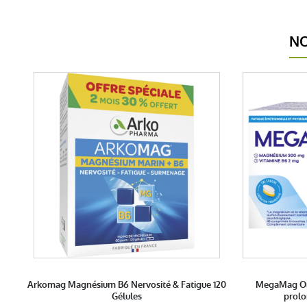
NO
Arkomag Magnésium B6 Nervosité & Fatigue 120
MegaMag On
Gélules
prol