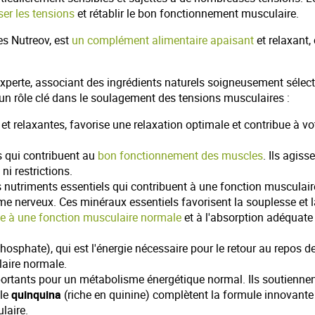
ser les
tensions
et rétablir le bon fonctionnement musculaire.
res Nutreov, est
un complément alimentaire apaisant
et relaxant,
perte, associant des ingrédients naturels soigneusement sélect
 rôle clé dans le soulagement des tensions musculaires :
et relaxantes, favorise une relaxation optimale et contribue à vo
s qui contribuent au
bon fonctionnement des muscles
. Ils agis
i restrictions.
 nutriments essentiels qui contribuent à une fonction musculai
e nerveux. Ces minéraux essentiels favorisent la souplesse et la 
ue à une fonction musculaire normale
et à l'absorption adéquate 
osphate), qui est l'énergie nécessaire pour le retour au repos d
laire normale.
tants pour un métabolisme énergétique normal. Ils soutiennent v
 le
quinquina
(riche en quinine) complètent la formule innovant
laire.