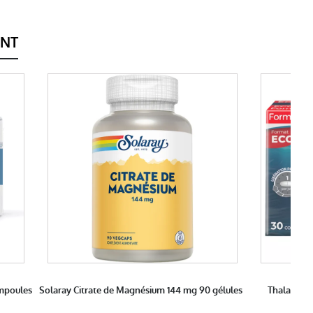
ENT
mpoules
Solaray Citrate de Magnésium 144 mg 90 gélules
Thalamag E