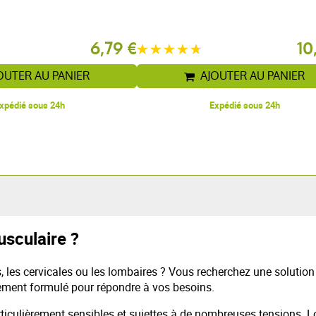
6,79 €
10
OUTER AU PANIER
AJOUTER AU PANIER
xpédié sous 24h
Expédié sous 24h
usculaire ?
 les cervicales ou les lombaires ? Vous recherchez une solution
ement formulé pour répondre à vos besoins.
rticulièrement sensibles et sujettes à de nombreuses tensions. L