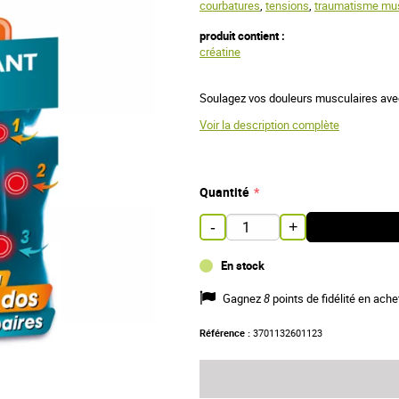
courbatures
,
tensions
,
traumatisme mus
produit contient :
créatine
Soulagez vos douleurs musculaires avec
Voir la description complète
Quantité
-
+
En stock
Gagnez
8
points de fidélité en ache
Référence :
3701132601123