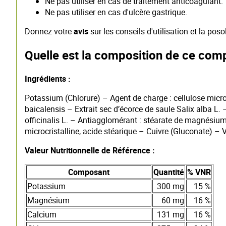
Ne pas utiliser en cas de traitement anticoagulant.
Ne pas utiliser en cas d'ulcère gastrique.
Donnez votre
avis
sur les conseils d'utilisation et la p
Quelle est la composition de ce comp
Ingrédients :
Potassium (Chlorure) – Agent de charge : cellulose microc
baicalensis – Extrait sec d’écorce de saule Salix alba 
officinalis L. – Antiagglomérant : stéarate de magnésiu
microcristalline, acide stéarique – Cuivre (Gluconate) –
Valeur Nutritionnelle de Référence :
Composant
Quantité
% VNR
Potassium
300 mg
15 %
Magnésium
60 mg
16 %
Calcium
131 mg
16 %