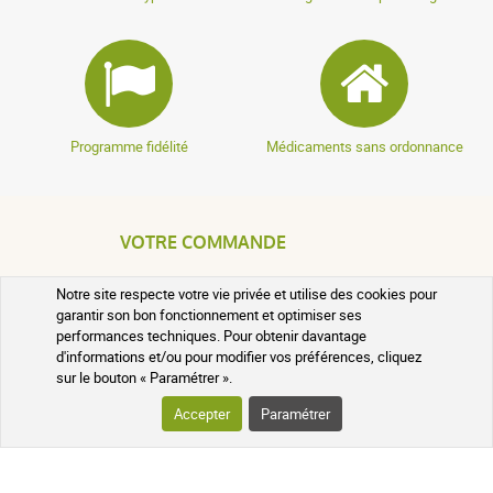
Programme fidélité
Médicaments sans ordonnance
VOTRE COMMANDE
Notre site respecte votre vie privée et utilise des cookies pour
SUIVI DE VOTRE COLIS
garantir son bon fonctionnement et optimiser ses
performances techniques. Pour obtenir davantage
QUESTIONS FRÉQUENTES
d'informations et/ou pour modifier vos préférences, cliquez
sur le bouton « Paramétrer ».
Accepter
Paramétrer
SUIVEZ-NOUS SUR LES RÉSEAUX
Suivez l'actualité de notre pharmacie
en ligne et recevez en exclusivité nos