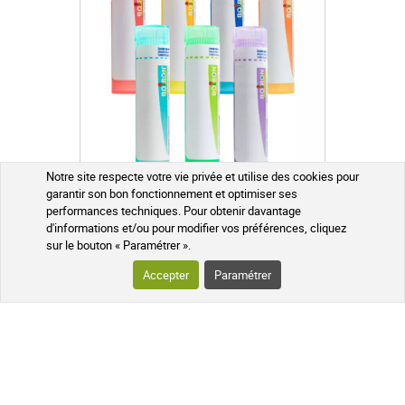
Notre site respecte votre vie privée et utilise des cookies pour
garantir son bon fonctionnement et optimiser ses
performances techniques. Pour obtenir davantage
Pulsatilla 4CH 5CH 7CH 9CH 15CH 30CH Boiron Granules
d'informations et/ou pour modifier vos préférences, cliquez
Homéopathiques
sur le bouton « Paramétrer ».
5 CH
Tube 80 granules homéopathiques 4 g.
+
Accepter
Paramétrer
2,99 €
AJOUTER AU PANIER
Expédié sous 24h