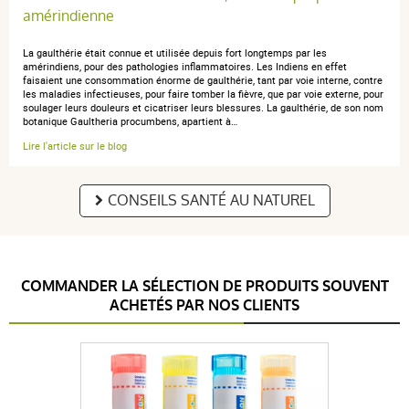
amérindienne
La gaulthérie était connue et utilisée depuis fort longtemps par les
anonymous a.
publié le 20 décembre 2022 suite à une commande
amérindiens, pour des pathologies inflammatoires. Les Indiens en effet
faisaient une consommation énorme de gaulthérie, tant par voie interne, contre
du 29 novembre 2022
les maladies infectieuses, pour faire tomber la fièvre, que par voie externe, pour
5 / 5
soulager leurs douleurs et cicatriser leurs blessures. La gaulthérie, de son nom
botanique Gaultheria procumbens, apartient à…
Lire l'article sur le blog
Tres bien
CONSEILS SANTÉ AU NATUREL
anonymous a.
publié le 21 juillet 2017 suite à une commande du
12 juillet 2017
COMMANDER LA SÉLECTION DE PRODUITS SOUVENT
5 / 5
ACHETÉS PAR NOS CLIENTS
evaluation de l'efficacité en cour