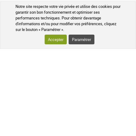
du 13 décembre 2018
Notre site respecte votre vie privée et utilise des cookies pour
NOS GARANTIES QUALITÉ ET SÉCURITÉ
5 / 5
garantir son bon fonctionnement et optimiser ses
performances techniques. Pour obtenir davantage
d'informations et/ou pour modifier vos préférences, cliquez
Très bon. Utilisé par mon époux
sur le bouton « Paramétrer ».
Accepter
Paramétrer
Colis suivi
À votre écoute
anonymous a.
publié le 04 juillet 2018 suite à une commande du
20 juin 2018
5 / 5
Very good !
Pharmaciens experts
Questions fréquentes
anonymous a.
publié le 20 avril 2018 suite à une commande du 14
avril 2018