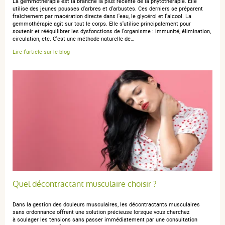
La gemmothérapie est la branche la plus récente de la phytothérapie. Elle
utilise des jeunes pousses d'arbres et d'arbustes. Ces derniers se préparent
fraîchement par macération directe dans l'eau, le glycérol et l'alcool. La
anonymous a.
publié le 24 août 2024 suite à une commande du
gemmothérapie agit sur tout le corps. Elle s'utilise principalement pour
12 août 2024
soutenir et rééquilibrer les dysfonctions de l'organisme : immunité, élimination,
5 / 5
circulation, etc. C'est une méthode naturelle de…
Lire l'article sur le blog
TRES BIEN
anonymous a.
publié le 27 octobre 2023 suite à une commande
du 18 octobre 2023
5 / 5
très efficace et rapide contre les crampes nocturnes au
Quel décontractant musculaire choisir ?
niveau des jambes
Dans la gestion des douleurs musculaires, les décontractants musculaires
sans ordonnance offrent une solution précieuse lorsque vous cherchez
à soulager les tensions sans passer immédiatement par une consultation