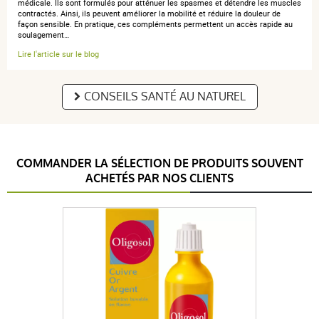
médicale. Ils sont formulés pour atténuer les spasmes et détendre les muscles
anonymous a.
contractés. Ainsi, ils peuvent améliorer la mobilité et réduire la douleur de
publié le 26 mars 2023 suite à une commande du
façon sensible. En pratique, ces compléments permettent un accès rapide au
14 mars 2023
soulagement…
4 / 5
Lire l'article sur le blog
J’ai pris plus d’un an ce produit anti-crampes, sans
CONSEILS SANTÉ AU NATUREL
beaucoup de résultas malgré 3 gellules le soir.
COMMANDER LA SÉLECTION DE PRODUITS SOUVENT
anonymous a.
ACHETÉS PAR NOS CLIENTS
publié le 29 octobre 2020 suite à une commande
du 16 octobre 2020
3 / 5
Gros comprimés, pas trop faciles à avaler, d'autant que
la prise recommandée est de 2