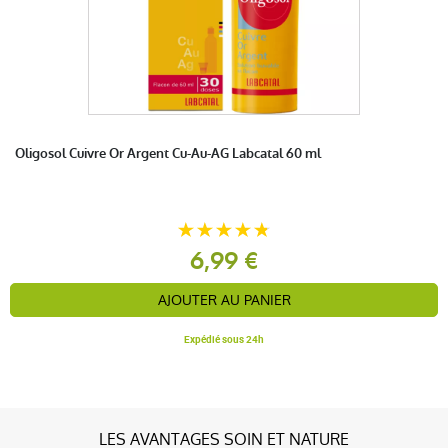
anonymous a.
publié le 01 août 2019 suite à une commande du
25 juillet 2019
5 / 5
Fonctionne impeccablement
Oligosol Cuivre Or Argent Cu-Au-AG Labcatal 60 ml
anonymous a.
publié le 27 février 2019 suite à une commande du
6,99 €
21 février 2019
1 / 5
AJOUTER AU PANIER
pas encore utilisé
Expédié sous 24h
LES AVANTAGES SOIN ET NATURE
anonymous a.
publié le 19 décembre 2018 suite à une commande