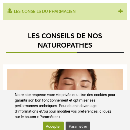
LES CONSEILS DU PHARMACIEN
utilisé pour :
routine
Gamme de produit :
Bioderma Créaline
LES CONSEILS DE NOS
NATUROPATHES
1x Bioderma
1x Bioderma
Notre site respecte votre vie privée et utilise des cookies pour
Créaline Gel
Créaline Fort Peaux
garantir son bon fonctionnement et optimiser ses
Moussant Peaux
Rougies Et
performances techniques. Pour obtenir davantage
d'informations et/ou pour modifier vos préférences, cliquez
Sensibles
Échauffées 40 ml
sur le bouton « Paramétrer ».
Bioderma | 200 ml
Accepter
Paramétrer
12,90 € TTC
17,49 € TTC