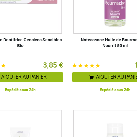
 Dentifrice Gencives Sensibles
Natessance Huile de Bourra
Bio
Nourrit 50 ml
3,85 €
AJOUTER AU PANIER
AJOUTER AU PANI
Expédié sous 24h
Expédié sous 24h