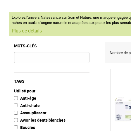
Explorez l'univers Natessance sur Soin et Nature, une marque engagée qu
riches en actifs d’origine naturelle et adaptées aux peaux les plus sensi
Plus de détails
MOTS-CLÉS
Nombre de pr
TAGS
Utilisé pour
Anti-âge
Anti-chute
Assouplissant
Avoir les dents blanches
Boucles