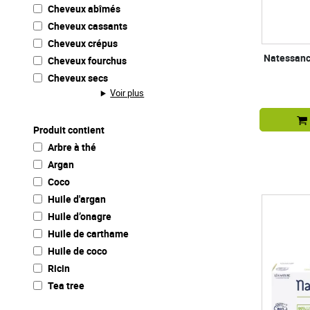
Cheveux abîmés
Cheveux cassants
Cheveux crépus
Natessance
Cheveux fourchus
Cheveux secs
Voir plus
Produit contient
Arbre à thé
Argan
Coco
Huile d'argan
Huile d’onagre
Huile de carthame
Huile de coco
Ricin
Tea tree