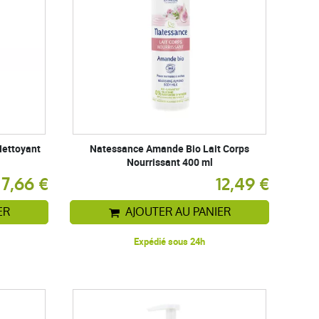
Nettoyant
Natessance Amande Bio Lait Corps
Nourrissant 400 ml
7,66 €
12,49 €
ER
AJOUTER AU PANIER
Expédié sous 24h