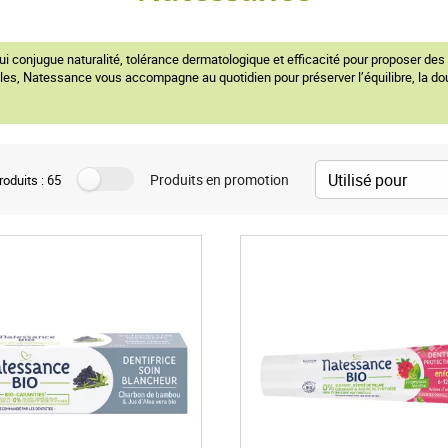
i conjugue naturalité, tolérance dermatologique et efficacité pour proposer de
bles, Natessance vous accompagne au quotidien pour préserver l’équilibre, la douc
Produits en promotion
oduits : 65