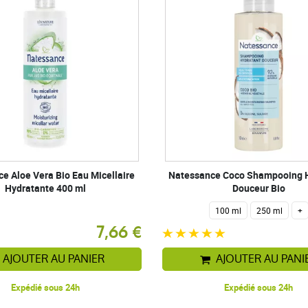
e Aloe Vera Bio Eau Micellaire
Natessance Coco Shampooing 
Hydratante 400 ml
Douceur Bio
100 ml
250 ml
+
7,66 €
AJOUTER AU PANIER
AJOUTER AU PANI
Expédié sous 24h
Expédié sous 24h