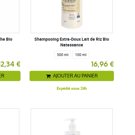
che Bio
Shampooing Extra-Doux Lait de Riz Bio
Natessance
500 ml
100 ml
12,34 €
16,96 €
ER
AJOUTER AU PANIER
Expédié sous 24h