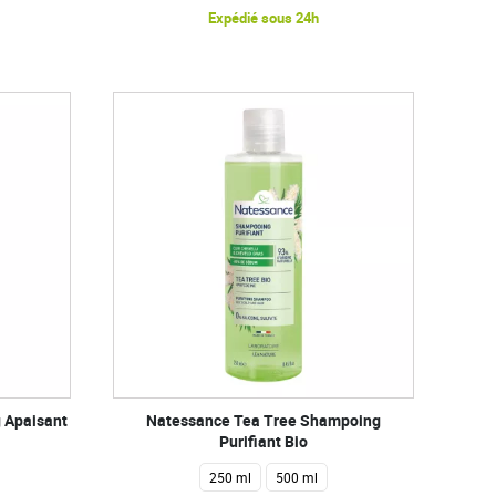
Expédié sous 24h
 Apaisant
Natessance Tea Tree Shampoing
Purifiant Bio
250 ml
500 ml