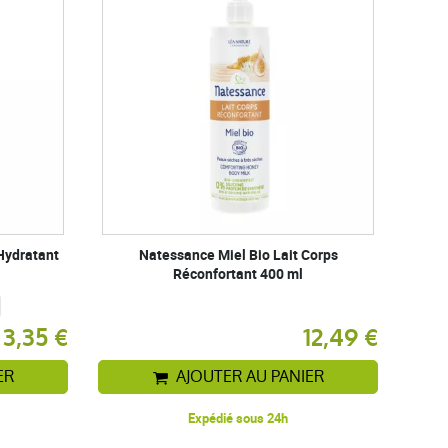
Hydratant
Natessance Miel Bio Lait Corps
Réconfortant 400 ml
3,35 €
12,49 €
ER
AJOUTER AU PANIER
Expédié sous 24h