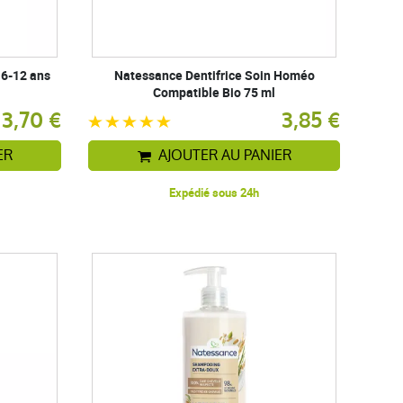
 6-12 ans
Natessance Dentifrice Soin Homéo
Compatible Bio 75 ml
3,70 €
3,85 €
ER
AJOUTER AU PANIER
Expédié sous 24h