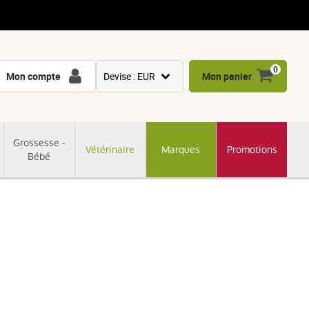
0
Mon compte
Devise : EUR
Mon panier
USD
GBP
Grossesse -
Vétérinaire
Marques
Promotions
CNY
Bébé
CHF
JPY
KRW