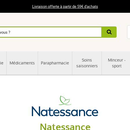
Livraison offerte à partir de 59€ d'achats
Soins
Minceur -
ie
Médicaments
Parapharmacie
saisonniers
sport
Natessance