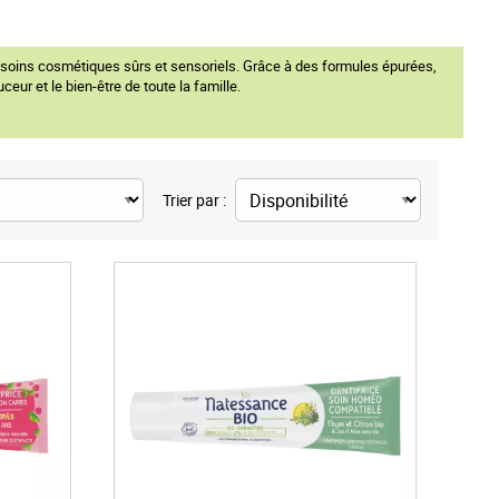
s soins cosmétiques sûrs et sensoriels. Grâce à des formules épurées,
eur et le bien-être de toute la famille.
Trier par :