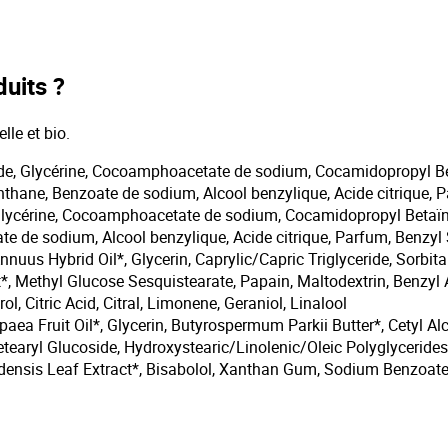
duits ?
le et bio.
ide, Glycérine, Cocoamphoacetate de sodium, Cocamidopropyl Bet
hane, Benzoate de sodium, Alcool benzylique, Acide citrique, Par
 Glycérine, Cocoamphoacetate de sodium, Cocamidopropyl Betaïne
e de sodium, Alcool benzylique, Acide citrique, Parfum, Benzyl 
nnuus Hybrid Oil*, Glycerin, Caprylic/Capric Triglyceride, Sorb
ct*, Methyl Glucose Sesquistearate, Papain, Maltodextrin, Benz
l, Citric Acid, Citral, Limonene, Geraniol, Linalool
paea Fruit Oil*, Glycerin, Butyrospermum Parkii Butter*, Cetyl A
earyl Glucoside, Hydroxystearic/Linolenic/Oleic Polyglycerides
ensis Leaf Extract*, Bisabolol, Xanthan Gum, Sodium Benzoate,