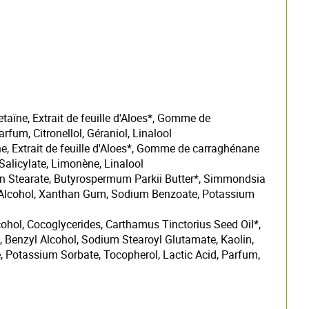
aïne, Extrait de feuille d'Aloes*, Gomme de
fum, Citronellol, Géraniol, Linalool
, Extrait de feuille d'Aloes*, Gomme de carraghénane
Salicylate, Limonène, Linalool
itan Stearate, Butyrospermum Parkii Butter*, Simmondsia
yl Alcohol, Xanthan Gum, Sodium Benzoate, Potassium
lcohol, Cocoglycerides, Carthamus Tinctorius Seed Oil*,
, Benzyl Alcohol, Sodium Stearoyl Glutamate, Kaolin,
 Potassium Sorbate, Tocopherol, Lactic Acid, Parfum,