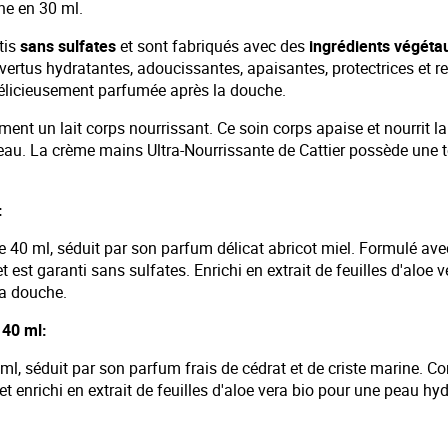
he en 30 ml.
tis
sans sulfates
et sont fabriqués avec des
ingrédients végéta
ertus hydratantes, adoucissantes, apaisantes, protectrices et reg
 délicieusement parfumée après la douche.
ent un lait corps nourrissant. Ce soin corps apaise et nourrit la
au. La crème mains Ultra-Nourrissante de Cattier possède une tex
:
 40 ml, séduit par son parfum délicat abricot miel. Formulé avec
t garanti sans sulfates. Enrichi en extrait de feuilles d'aloe ver
la douche.
 40 ml:
0 ml, séduit par son parfum frais de cédrat et de criste marine
et enrichi en extrait de feuilles d'aloe vera bio pour une peau hyd