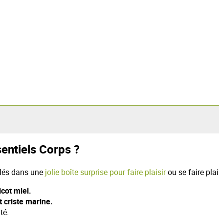
sentiels Corps ?
lés dans une
jolie boîte surprise pour faire plaisir
ou se faire plais
cot miel.
t criste marine.
té.