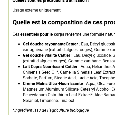
Quelles sont les précautions d'utilisation
?
Usage externe uniquement.
Quelle est la composition de ces pro
Ces
essentiels pour le corps
renferme une formule naturel
Gel douche rayonnanteCattier
: Eau, Décyl glucos
carraghénane (extrait d'algues rouges), Gomme xant
Gel douche vitalité Cattier
: Eau, Décyl glucoside,
(extrait d'algues rouges), Gomme xanthane, Benzoat
Lait Coprs Nourrissant Cattier
: Aqua, Helianthus A
Chinensis Seed Oil*, Camellia Sinensis Leaf Extra
Sorbate, Parfum, Stearic Acid, Lactic Acid, Tocophero
Crème Mains Ultra-Nourrissante
: Aqua, Olea Euro
Magnesium Aluminum Silicate, Cetearyl Alcohol, Cet
Peucedanum Ostruthium Leaf Extract*, Aloe Barbad
Geraniol, Limonene, Linalool
*Ingrédient issu de l´agriculture biologique