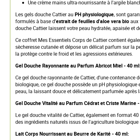
Une crème mains ultra-nourrissante à l'argile blanc
Les gels douche Cattier au
PH physiologique
, sont garan
formulés à base d
'extrait de feuilles d'aloe vera bio
aux v
douche Cattier laissent votre peau hydratée, apaisée et
Ce coffret Mes Essentiels Corps de Cattier contient égalem
sècheresse cutanée et dépose un délicat parfum sur la pe
la protège contre le froid et les agressions extérieures.
Gel Douche Rayonnante au Parfum Abricot Miel - 40 ml
Ce gel douche rayonnante de Cattier, d'une contenance de
biologique, ce gel douche possède un pH physiologique et es
peau, la laissant douce et délicatement parfumée après 
Gel Douche Vitalité au Parfum Cédrat et Criste Marine -
Le gel douche vitalité de Cattier, également en format 4
des ingrédients naturels issus de l'agriculture biologique 
Lait Corps Nourrissant au Beurre de Karité - 40 ml: