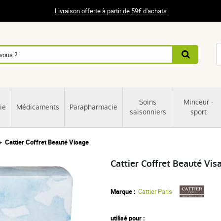
Livraison offerte à partir de 59€ d'achats
Soins
Minceur -
ie
Médicaments
Parapharmacie
saisonniers
sport
Cattier Coffret Beauté Visage
Cattier Coffret Beauté Vis
Marque :
Cattier Paris
utilisé pour :