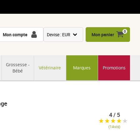
0
Mon compte
Devise : EUR
Mon panier
USD
GBP
Grossesse -
Vétérinaire
Marques
Promotions
CNY
Bébé
CHF
JPY
KRW
age
4 / 5
(1Avis)