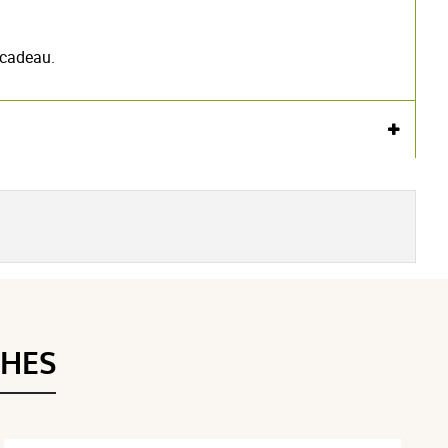
 cadeau.
Voir l'attestation de confiance
Avis soumis à un contrôle
THES