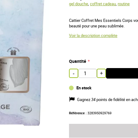
gel douche
,
coffret cadeau
,
routine
Cattier Coffret Mes Essentiels Corps v
beauté pour une peau sublimée.
Voir la description complète
Quantité
-
+
En stock
Gagnez
34
points de fidélité en ach
Référence :
3283950929769