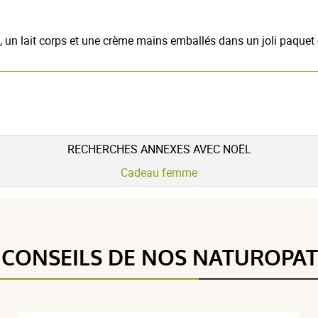
e, un lait corps et une crème mains emballés dans un joli paquet
RECHERCHES ANNEXES AVEC NOËL
Cadeau femme
5 étoiles
0
4 / 5
4 étoiles
1
3 étoiles
0
 CONSEILS DE NOS NATUROPA
2 étoiles
0
(1Avis)
1 étoile
0
Trier l'affichage des avis