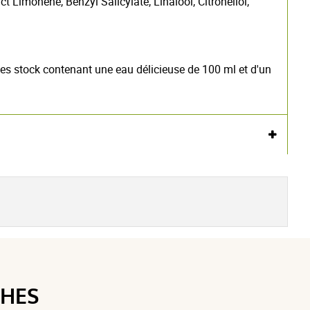
 Limonene, Benzyl Salicylate, Linalool, Citronellol,
des stock contenant une eau délicieuse de 100 ml et d'un
Voir l'attestation de confiance
Avis soumis à un contrôle
THES