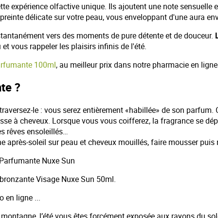
te expérience olfactive unique. Ils ajoutent une note sensuelle e
empreinte délicate sur votre peau, vous enveloppant d'une aura en
stantanément vers des moments de pure détente et de douceur.
vous rappeler les plaisirs infinis de l'été.
arfumante 100ml
, au meilleur prix dans notre pharmacie en ligne
te ?
raversez-le : vous serez entièrement «habillée» de son parfum. 
osse à cheveux. Lorsque vous vous coifferez, la fragrance se d
s rêves ensoleillés…
 après-soleil sur peau et cheveux mouillés, faire mousser pui
e Parfumante Nuxe Sun
utobronzante Visage Nuxe Sun 50ml.
 en ligne ...
 montagne, l’été vous êtes forcément exposée aux rayons du solei