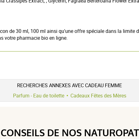
Crassipes Extract, , Glycerin, Fagraea Berteroana Flower Extract
on de 30 ml, 100 ml ainsi qu'une offre spéciale dans la limite 
s votre pharmacie bio en ligne.
RECHERCHES ANNEXES AVEC CADEAU FEMME
Parfum - Eau de toilette
Cadeaux Fêtes des Mères
5 étoiles
0
4 / 5
4 étoiles
1
3 étoiles
0
 CONSEILS DE NOS NATUROPA
2 étoiles
0
(1Avis)
1 étoile
0