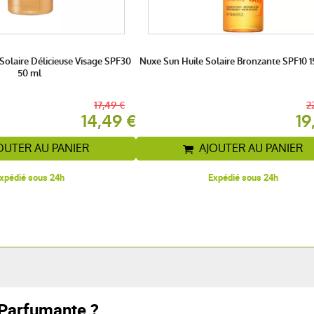
olaire Délicieuse Visage SPF30
Nuxe Sun Huile Solaire Bronzante SPF10 1
50 ml
17,49 €
2
14,49 €
19
OUTER AU PANIER
AJOUTER AU PANIER
xpédié sous 24h
Expédié sous 24h
 Parfumante ?