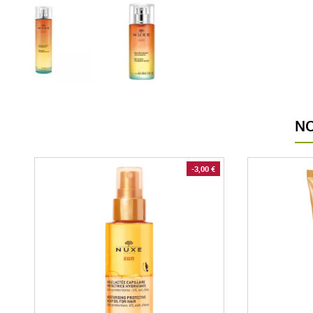
NO
-3,00 €