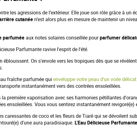
ntre les agressions de l’extérieur. Elle joue son rôle grâce à un é
arrière cutanée
n’est alors plus en mesure de maintenir un nivea
he parfumée
aux notes solaires conseillée pour
parfumer délicat
cieuse Parfumante ravive l'esprit de l'été.
n éblouissent. On s'envole vers les tropiques dès que se révèlen
s.
eau fraîche parfumée qui
enveloppe votre peau d'un voile délicat
 transporte instantanément vers des contrées ensoleillées.
 la première vaporisation avec ses harmonies pétillantes d'oran
es ensoleillées. Vous vous sentirez instantanément revigoré(e) e
s caressantes de coco et les fleurs de Tiaré qui se dévoilent su
 entouré(e) d'une aura paradisiaque.
L'Eau Délicieuse Parfumant