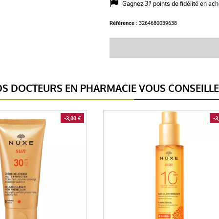
Gagnez
31
points de fidélité en ach
Référence :
3264680039638
S DOCTEURS EN PHARMACIE VOUS CONSEILL
-3,00 €
-3