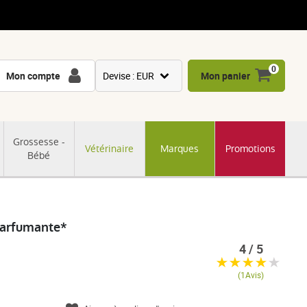
0
Mon compte
Devise : EUR
Mon panier
USD
GBP
Grossesse -
Vétérinaire
Marques
Promotions
CNY
Bébé
CHF
JPY
KRW
Parfumante*
4 / 5
(1Avis)