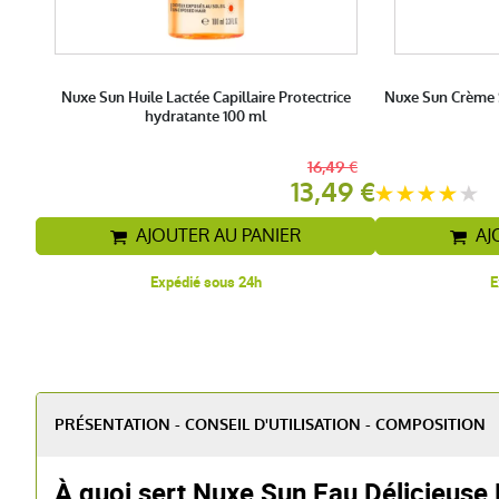
Nuxe Sun Huile Lactée Capillaire Protectrice
Nuxe Sun Crème S
hydratante 100 ml
16,49 €
13,49 €
AJOUTER AU PANIER
AJ
Expédié sous 24h
E
PRÉSENTATION - CONSEIL D'UTILISATION - COMPOSITION
À quoi sert Nuxe Sun Eau Délicieuse