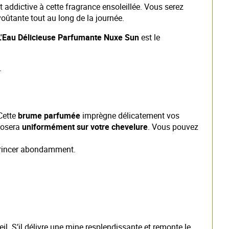
t addictive à cette fragrance ensoleillée. Vous serez
voûtante tout au long de la journée.
L'Eau Délicieuse Parfumante Nuxe Sun
est le
.
Cette
brume parfumée
imprègne délicatement vos
éposera
uniformément sur votre chevelure
. Vous pouvez
s rincer abondamment.
l. S’il délivre une mine resplendissante et remonte le