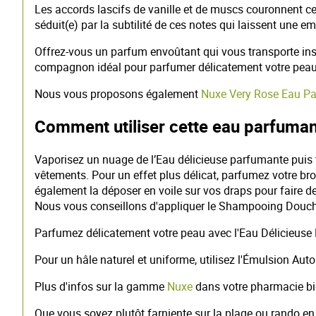
Les accords lascifs de vanille et de muscs couronnent cet
séduit(e) par la subtilité de ces notes qui laissent une 
Offrez-vous un parfum envoûtant qui vous transporte in
compagnon idéal pour parfumer délicatement votre peau et 
Nous vous proposons également
Nuxe Very Rose Eau P
Comment utiliser cette eau parfuman
Vaporisez un nuage de l’Eau délicieuse parfumante puis t
vêtements. Pour un effet plus délicat, parfumez votre br
également la déposer en voile sur vos draps pour faire de
Nous vous conseillons d'appliquer le Shampooing Douche
Parfumez délicatement votre peau avec l'Eau Délicieus
Pour un hâle naturel et uniforme, utilisez l'Émulsion A
Plus d'infos sur la gamme
Nuxe
dans votre pharmacie bio
Que vous soyez plutôt farniente sur la plage ou rando en