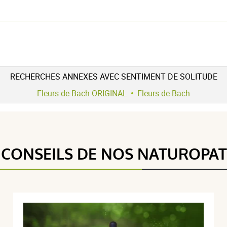
RECHERCHES ANNEXES AVEC SENTIMENT DE SOLITUDE
Fleurs de Bach ORIGINAL
Fleurs de Bach
5 étoiles
1
5 / 5
4 étoiles
0
3 étoiles
0
 CONSEILS DE NOS NATUROPA
2 étoiles
0
(1Avis)
1 étoile
0
Trier l'affichage des avis