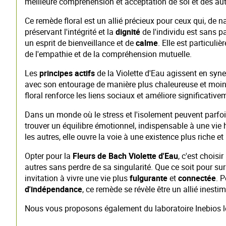
meilleure compréhension et acceptation de soi et des aut
Ce remède floral est un allié précieux pour ceux qui, de 
préservant l'intégrité et la
dignité
de l'individu est sans pa
un esprit de bienveillance et de
calme
. Elle est particul
de l'empathie et de la compréhension mutuelle.
Les
principes actifs
de la Violette d'Eau agissent en syner
avec son entourage de manière plus chaleureuse et moins r
floral renforce les liens sociaux et améliore significative
Dans un monde où le stress et l'isolement peuvent parfoi
trouver un équilibre émotionnel, indispensable à une vie
les autres, elle ouvre la voie à une existence plus riche e
Opter pour la
Fleurs de Bach Violette d'Eau
, c'est chois
autres sans perdre de sa singularité. Que ce soit pour s
invitation à vivre une vie plus
fulgurante
et
connectée
. 
d'indépendance
, ce remède se révèle être un allié inesti
Nous vous proposons également du laboratoire Inebios 