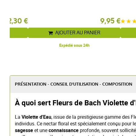
12,30 €
9,95 €
IER
AJOUTER AU PANIER
Expédié sous 24h
PRÉSENTATION - CONSEIL D'UTILISATION - COMPOSITION
À quoi sert Fleurs de Bach Violette d
La
Violette d'Eau
, issue de la prestigieuse gamme des Fl
individus. Ce nectar floral est spécialement conçu pour 
sagesse
et une
connaissance
profonde, souvent sollicit