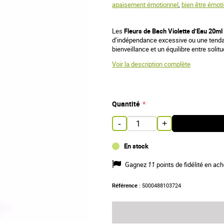
apaisement émotionnel
,
bien être émot
Les
Fleurs de Bach Violette d’Eau 20ml 
d’indépendance excessive ou une tendance 
bienveillance et un équilibre entre solit
Voir la description complète
Quantité
-
+
En stock
Gagnez
11
points de fidélité en ach
Référence :
5000488103724