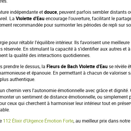
res.
nature indépendante et
douce
, peuvent parfois sembler distants o
reil. La
Violette d'Eau
encourage l'ouverture, facilitant le parta
ièrement recommandée pour surmonter les périodes de repli sur soi
gie pour rétablir l'équilibre intérieur. Ils favorisent une meilleu
éservée. En stimulant la capacité à s'identifier aux autres et à 
ment la qualité des interactions quotidiennes.
s prendre le dessus, la
Fleurs de Bach Violette d'Eau
se révèle êt
 harmonieuse et épanouie. En permettant à chacun de valoriser s
t plus authentique.
ir un chemin vers l'autonomie émotionnelle avec grâce et dignité. 
urmonter un sentiment de distance émotionnelle, ou simplement po
Pour ceux qui cherchent à harmoniser leur intérieur tout en prése
mable.
le
112 Élixir d'Urgence Émotion Forte
, au meilleur prix dans notr