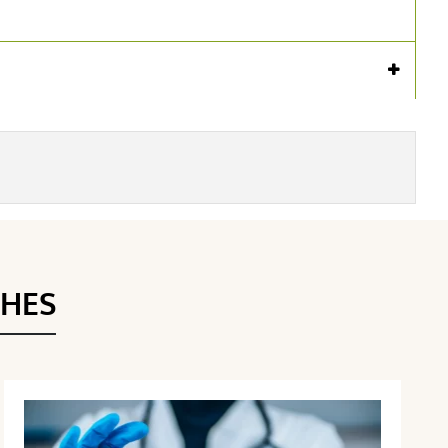
Voir l'attestation de confiance
Avis soumis à un contrôle
THES