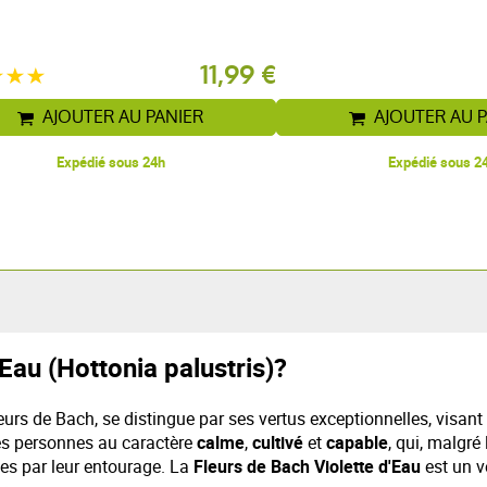
11,99 €
AJOUTER AU PANIER
AJOUTER AU 
Expédié sous 24h
Expédié sous 2
'Eau (Hottonia palustris)?
eurs de Bach, se distingue par ses vertus exceptionnelles, visan
les personnes au caractère
calme
,
cultivé
et
capable
, qui, malgré
ées par leur entourage. La
Fleurs de Bach Violette d'Eau
est un v