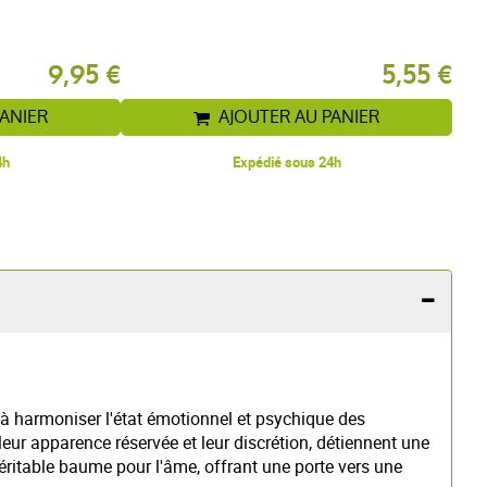
9,95 €
5,55 €
PANIER
AJOUTER AU PANIER
4h
Expédié sous 24h
t à harmoniser l'état émotionnel et psychique des
 leur apparence réservée et leur discrétion, détiennent une
éritable baume pour l'âme, offrant une porte vers une