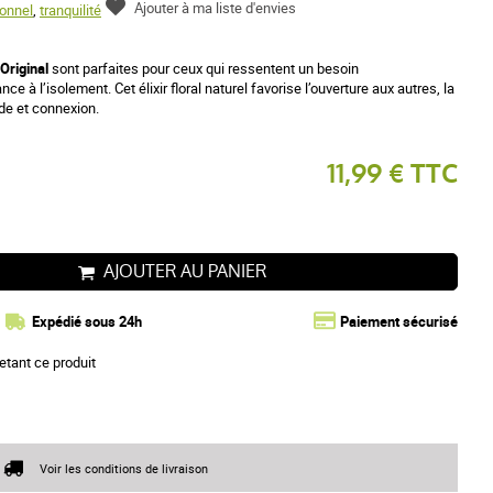
Ajouter à ma liste d'envies
ionnel
,
tranquilité
Original
sont parfaites pour ceux qui ressentent un besoin
à l’isolement. Cet élixir floral naturel favorise l’ouverture aux autres, la
ude et connexion.
11,99 € TTC
AJOUTER AU PANIER
Expédié sous 24h
Paiement sécurisé
etant ce produit
Voir les conditions de livraison