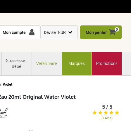
0
Mon compte
Devise : EUR
Mon panier
USD
GBP
Grossesse -
Vétérinaire
Marques
Promotions
CNY
Bébé
CHF
JPY
r Violet
KRW
'Eau 20ml Original Water Violet
5 / 5
(1Avis)