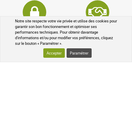
Notre site respecte votre vie privée et utilise des cookies pour
garantir son bon fonctionnement et optimiser ses
Données cryptées
Programme de parrainage
performances techniques. Pour obtenir davantage
d'informations et/ou pour modifier vos préférences, cliquez
sur le bouton « Paramétrer ».
Accepter
Paramétrer
Programme fidélité
Médicaments sans ordonnance
VOTRE COMMANDE
SUIVI DE VOTRE COLIS
QUESTIONS FRÉQUENTES