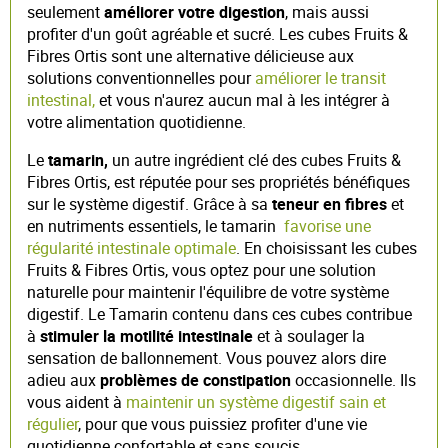
seulement
améliorer votre digestion
, mais aussi
profiter d'un goût agréable et sucré. Les cubes Fruits &
Fibres Ortis sont une alternative délicieuse aux
solutions conventionnelles pour
améliorer le transit
intestinal,
et vous n'aurez aucun mal à les intégrer à
votre alimentation quotidienne.
Le
tamarin,
un autre ingrédient clé des cubes Fruits &
Fibres Ortis, est réputée pour ses propriétés bénéfiques
sur le système digestif. Grâce à sa
teneur en fibres
et
en nutriments essentiels, le tamarin
favorise une
régularité intestinale optimale
. En choisissant les cubes
Fruits & Fibres Ortis, vous optez pour une solution
naturelle pour maintenir l'équilibre de votre système
digestif. Le Tamarin contenu dans ces cubes contribue
à
stimuler la motilité intestinale
et à soulager la
sensation de ballonnement. Vous pouvez alors dire
adieu aux
problèmes de constipation
occasionnelle. Ils
vous aident à
maintenir un système digestif sain et
régulier
, pour que vous puissiez profiter d'une vie
quotidienne confortable et sans soucis.