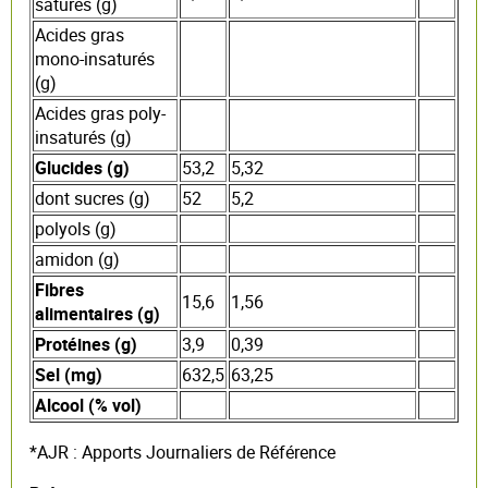
saturés (g)
Acides gras
mono-insaturés
(g)
Acides gras poly-
insaturés (g)
Glucides (g)
53,2
5,32
dont sucres (g)
52
5,2
polyols (g)
amidon (g)
Fibres
15,6
1,56
alimentaires (g)
Protéines (g)
3,9
0,39
Sel (mg)
632,5
63,25
Alcool (% vol)
*AJR : Apports Journaliers de Référence