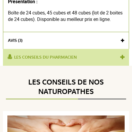
Présentation :
Boîte de 24 cubes, 45 cubes et 48 cubes (lot de 2 boites
de 24 cubes). Disponible au meilleur prix en ligne.
AVIS (3)
LES CONSEILS DU PHARMACIEN
utilisé pour
améliorer le transit digestif
,
équilibre
:
intestinal
Voir l'attestation de confiance
LES CONSEILS DE NOS
produit contient :
tamarin
,
fibres
Avis soumis à un contrôle
NATUROPATHES
5 / 5
(3Avis)
5 étoiles
3