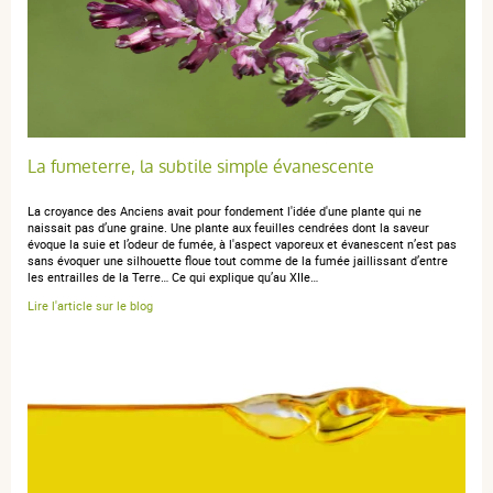
V L.
publié le 29 janvier 2025 suite à une commande du 31 décembre
2024
5 / 5
Très efficace
La fumeterre, la subtile simple évanescente
La croyance des Anciens avait pour fondement l'idée d'une plante qui ne
V L.
naissait pas d’une graine. Une plante aux feuilles cendrées dont la saveur
publié le 22 octobre 2024 suite à une commande du 02 octobre
évoque la suie et l’odeur de fumée, à l'aspect vaporeux et évanescent n’est pas
2024
sans évoquer une silhouette floue tout comme de la fumée jaillissant d’entre
5 / 5
les entrailles de la Terre… Ce qui explique qu’au XIIe…
Lire l'article sur le blog
Très bon rapport qualité prix.