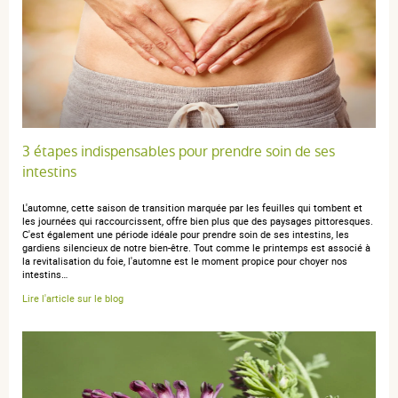
4 étoiles
0
3 étoiles
0
2 étoiles
0
1 étoile
0
Trier l'affichage des avis
3 étapes indispensables pour prendre soin de ses
intestins
L'automne, cette saison de transition marquée par les feuilles qui tombent et
Valérie L.
publié le 22 avril 2025 suite à une commande du 02 avril
les journées qui raccourcissent, offre bien plus que des paysages pittoresques.
C'est également une période idéale pour prendre soin de ses intestins, les
2025
gardiens silencieux de notre bien-être. Tout comme le printemps est associé à
5 / 5
la revitalisation du foie, l'automne est le moment propice pour choyer nos
intestins…
Lire l'article sur le blog
Très efficace