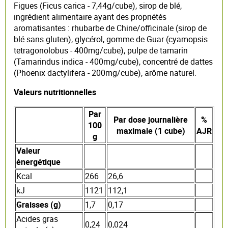
Figues (Ficus carica - 7,44g/cube), sirop de blé,
ingrédient alimentaire ayant des propriétés
aromatisantes : rhubarbe de Chine/officinale (sirop de
blé sans gluten), glycérol, gomme de Guar (cyamopsis
tetragonolobus - 400mg/cube), pulpe de tamarin
(Tamarindus indica - 400mg/cube), concentré de dattes
(Phoenix dactylifera - 200mg/cube), arôme naturel.
Valeurs nutritionnelles
Par
Par dose journalière
%
100
maximale (1 cube)
AJR
g
Valeur
énergétique
Kcal
266
26,6
kJ
1121
112,1
Graisses (g)
1,7
0,17
Acides gras
0,24
0,024