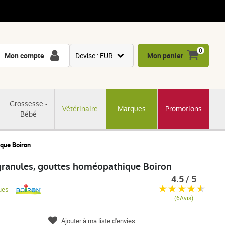
0
Mon compte
Devise : EUR
Mon panier
USD
GBP
Grossesse -
Vétérinaire
Marques
Promotions
CNY
Bébé
CHF
JPY
ique Boiron
KRW
granules, gouttes homéopathique Boiron
4.5 / 5
ues
(6Avis)
Ajouter à ma liste d'envies