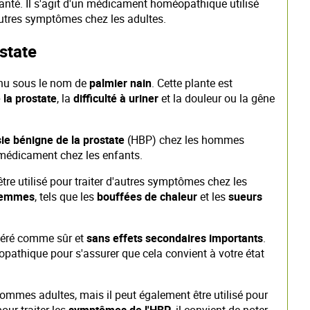
anté. Il s'agit d'un médicament homéopathique utilisé
autres symptômes chez les adultes.
state
nu sous le nom de
palmier nain
. Cette plante est
 la prostate
, la
difficulté à uriner
et la douleur ou la gêne
ie bénigne de la prostate
(HBP) chez les hommes
e médicament chez les enfants.
tre utilisé pour traiter d'autres symptômes chez les
 femmes
, tels que les
bouffées de chaleur
et les
sueurs
déré comme sûr et
sans effets secondaires importants
.
athique pour s'assurer que cela convient à votre état
ommes adultes, mais il peut également être utilisé pour