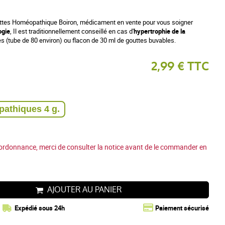
tes Homéopathique Boiron, médicament en vente pour vous soigner
ogie
, Il est traditionnellement conseillé en cas d'
hypertrophie de la
es (tube de 80 environ) ou flacon de 30 ml de gouttes buvables.
2,99 € TTC
Tube 80 granules homéopathiques 4 g.
ordonnance, merci de consulter la notice avant de le commander en
AJOUTER AU PANIER
Expédié sous 24h
Paiement sécurisé