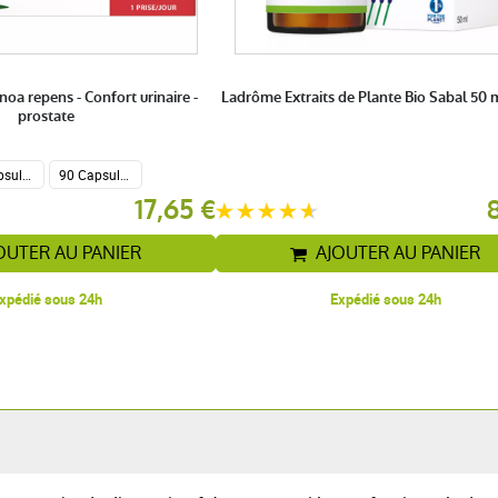
oa repens - Confort urinaire -
Ladrôme Extraits de Plante Bio Sabal 50 
prostate
30 Capsules
90 Capsules
17,65 €
OUTER AU PANIER
AJOUTER AU PANIER
xpédié sous 24h
Expédié sous 24h