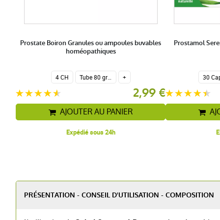
es
Prostate Boiron Granules ou ampoules buvables
Prostamol Seren
homéopathiques
4 CH
Tube 80 granules homéopathiques 4 g.
+
9 €
2,99 €
AJOUTER AU PANIER
AJ
Expédié sous 24h
E
PRÉSENTATION - CONSEIL D'UTILISATION - COMPOSITION