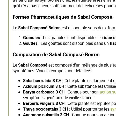
traiter d'autres symptômes chez les adultes et les enfants
qu'il n'y a pas encore suffisamment de recherches pour pr
Formes Pharmaceutiques de Sabal Composé
Le
Sabal Composé Boiron
est disponible sous deux for
Granules
: Les granules sont disponibles en
tube d
Gouttes
: Les gouttes sont disponibles dans un
fla
Composition de Sabal Composé Boiron
Le
Sabal Composé
est composé d'un mélange de plusieurs
symptômes. Voici la composition détaillée :
Sabal serrulata 3 CH
: Cette plante est largement u
Acidum picricum 3 CH
: Cette substance est utilisée
Baryta carbonica 3 CH
: Connue pour son
action su
symptômes généraux de vieillissement.
Berberis vulgaris 3 CH
: Cette plante est réputée po
Thuya occidentalis 3 CH
: Utilisé pour traiter les
sy
Anemone pulsatilla 3 CH
: Connue pour son action 