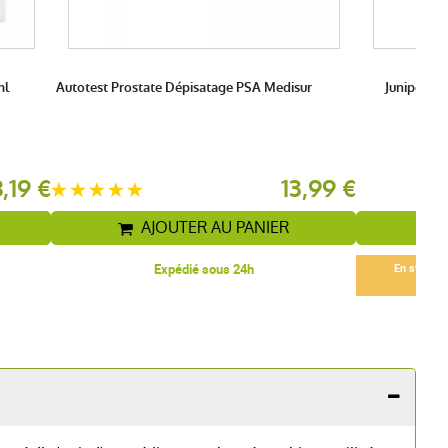
ml
Autotest Prostate Dépisatage PSA Medisur
Juniperus
8,19 €
13,99 €
AJOUTER AU PANIER
Expédié sous 24h
En stock -