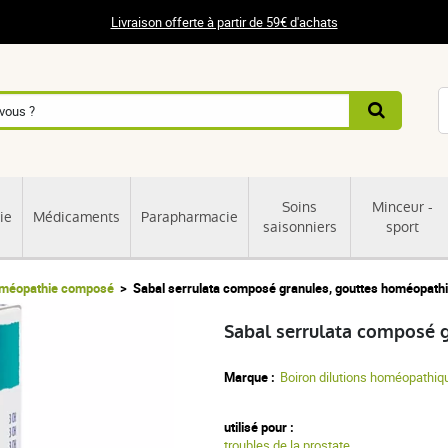
Livraison offerte à partir de 59€ d'achats
Soins
Minceur -
ie
Médicaments
Parapharmacie
saisonniers
sport
méopathie composé
Sabal serrulata composé granules, gouttes homéopath
Sabal serrulata composé 
Marque :
Boiron dilutions homéopathiq
utilisé pour :
troubles de la prostate