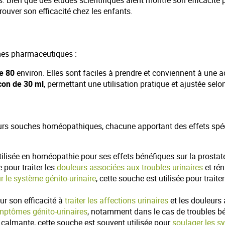
. Bien que des études scientifiques aient montré son efficacité p
ouver son efficacité chez les enfants.
mes pharmaceutiques :
e 80
environ. Elles sont faciles à prendre et conviennent à une a
con de 30 ml
, permettant une utilisation pratique et ajustée selo
 souches homéopathiques, chacune apportant des effets spécifiq
tilisée en homéopathie pour ses effets bénéfiques sur la prostate
 pour traiter les
douleurs associées aux troubles urinaires
et rén
r le système génito-urinaire
, cette souche est utilisée pour trait
ur son efficacité à
traiter les affections urinaires
et les douleurs 
mptômes génito-urinaires
, notamment dans le cas de troubles bé
calmante, cette souche est souvent utilisée pour
soulager les s