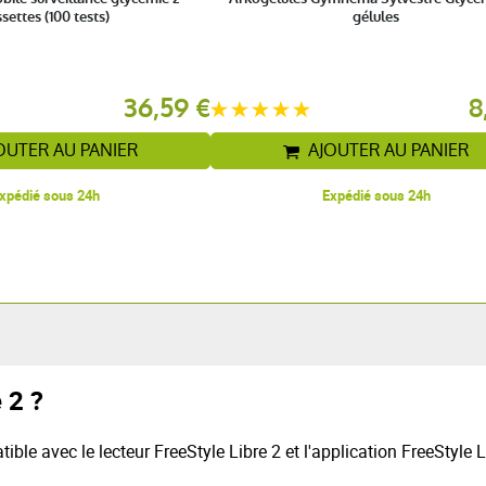
settes (100 tests)
gélules
36,59 €
8
OUTER AU PANIER
AJOUTER AU PANIER
xpédié sous 24h
Expédié sous 24h
 2 ?
ible avec le lecteur FreeStyle Libre 2 et l'application FreeStyle 