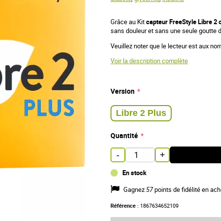
Grâce au Kit
capteur FreeStyle
Libre 2 
sans douleur et sans une seule goutte 
Veuillez noter que le lecteur est aux n
Voir la description complète
Version
Libre 2 Plus
Quantité
-
+
En stock
Gagnez
57
points de fidélité en ach
Référence :
1867634652109