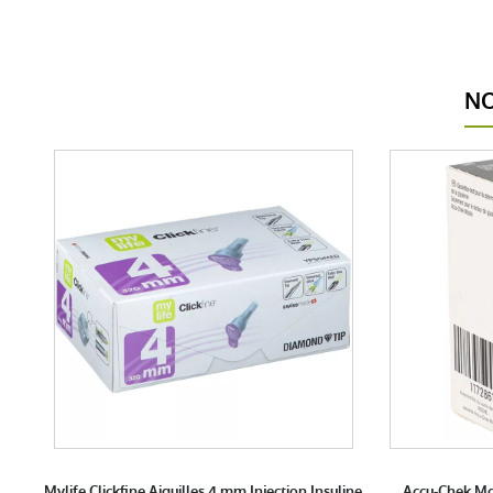
NO
Mylife Clickfine Aiguilles 4 mm Injection Insuline
Accu-Chek Mob