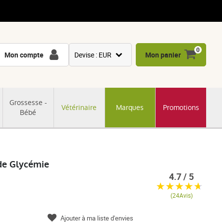
0
Mon compte
Devise : EUR
Mon panier
USD
GBP
Grossesse -
Vétérinaire
Marques
Promotions
CNY
Bébé
CHF
JPY
KRW
 de Glycémie
4.7 / 5
(24Avis)
Ajouter à ma liste d'envies