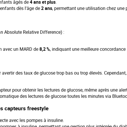
 enfants âgés de
4 ans et plus
.
x enfants dès l'âge de
2 ans
, permettant une utilisation chez une 
Absolute Relative Difference) :​
ion avec un MARD de
8,2 %
, indiquant une meilleure concordance a
avertir des taux de glucose trop bas ou trop élevés. Cependant,
teur pour obtenir les lectures de glucose, même après une alerte
omatique des lectures de glucose toutes les minutes via Blueto
s capteurs freestyle
ecte avec les pompes à insuline.​
pompes à insuline, permettant une gestion plus intégrée du diabè