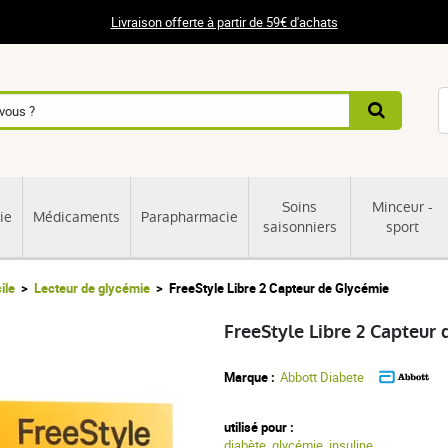
Livraison offerte à partir de 59€ d'achats
Soins
Minceur -
ie
Médicaments
Parapharmacie
saisonniers
sport
ile
Lecteur de glycémie
FreeStyle Libre 2 Capteur de Glycémie
FreeStyle Libre 2 Capteur
Marque :
Abbott Diabete
utilisé pour :
diabète
,
glycémie
,
insuline