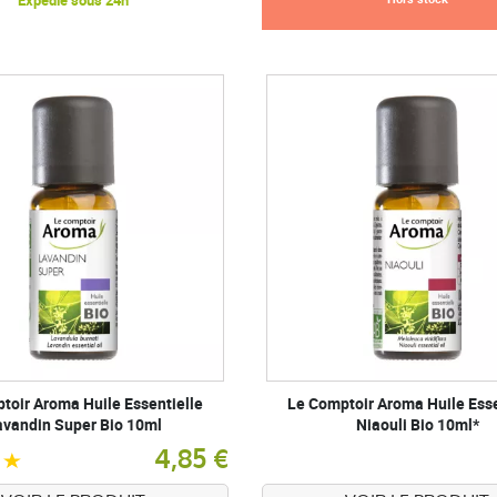
Expédié sous 24h
toir Aroma Huile Essentielle
Le Comptoir Aroma Huile Esse
avandin Super Bio 10ml
Niaouli Bio 10ml*
4,85 €