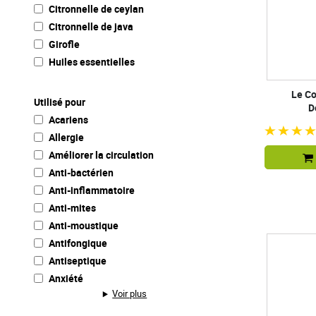
Citronnelle de ceylan
Citronnelle de java
Girofle
Huiles essentielles
Le Co
Utilisé pour
D
Acariens
Allergie
Améliorer la circulation
Anti-bactérien
Anti-inflammatoire
Anti-mites
Anti-moustique
Antifongique
Antiseptique
Anxiété
Voir plus