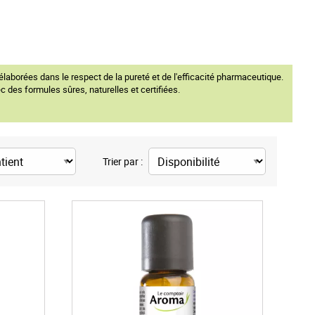
élaborées dans le respect de la pureté et de l'efficacité pharmaceutique.
 des formules sûres, naturelles et certifiées.
Trier par :