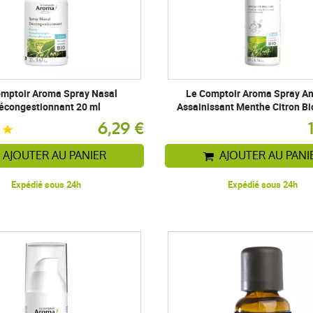
mptoir Aroma Spray Nasal
Le Comptoir Aroma Spray A
écongestionnant 20 ml
Assainissant Menthe Citron Bi
6,29 €
AJOUTER AU PANIER
AJOUTER AU PANI
Expédié sous 24h
Expédié sous 24h