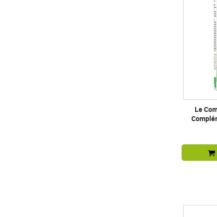
Le Com
Complém