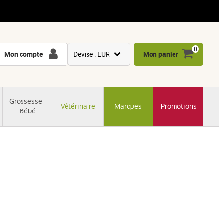
0
Mon compte
Devise : EUR
Mon panier
USD
GBP
Grossesse -
Vétérinaire
Marques
Promotions
CNY
Bébé
CHF
JPY
KRW