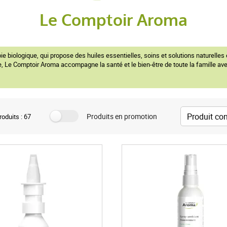
Le Comptoir Aroma
 biologique, qui propose des huiles essentielles, soins et solutions naturelles 
, Le Comptoir Aroma accompagne la santé et le bien-être de toute la famille avec
Produits en promotion
oduits : 67