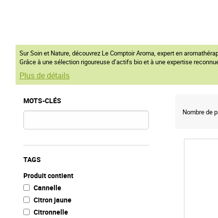
Sur Soin et Nature, découvrez Le Comptoir Aroma, expert en aromathérapie
Grâce à une sélection rigoureuse d’actifs bio et à une expertise reconnue
Plus de détails
MOTS-CLÉS
Nombre de pr
TAGS
Produit contient
Cannelle
Citron jaune
Citronnelle