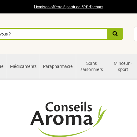
Livraison offerte à partir de 59€ d'achats
Soins
Minceur -
ie
Médicaments
Parapharmacie
saisonniers
sport