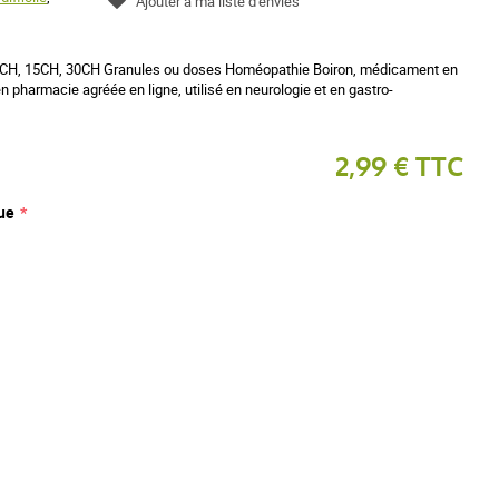
Ajouter à ma liste d'envies
CH, 15CH, 30CH Granules ou doses Homéopathie Boiron, médicament en
n pharmacie agréée en ligne, utilisé en neurologie et en gastro-
2,99 € TTC
ue