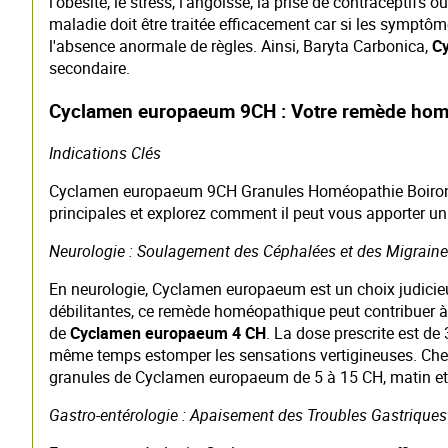
l'obésité, le stress, l'angoisse, la prise de contraceptifs
maladie doit être traitée efficacement car si les symptôm
l'absence anormale de règles. Ainsi, Baryta Carbonica,
C
secondaire.
Cyclamen europaeum 9CH : Votre remède homéo
Indications Clés
Cyclamen europaeum 9CH Granules Homéopathie Boiron es
principales et explorez comment il peut vous apporter un
Neurologie : Soulagement des Céphalées et des Migrain
En neurologie, Cyclamen europaeum est un choix judicieu
débilitantes, ce remède homéopathique peut contribuer à
de
Cyclamen europaeum 4 CH
. La dose prescrite est de
même temps estomper les sensations vertigineuses. Chez 
granules de Cyclamen europaeum de 5 à 15 CH, matin et s
Gastro-entérologie : Apaisement des Troubles Gastriques