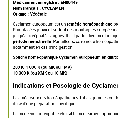
Médicament enregistré : EH00449
Nom français : CYCLAMEN
Origine : Végétale
Cyclamen europaeum est un
remède homéopathique
pré
Primulacées provient surtout des montagnes européen
jusqu'aux céphalées aigues. Il est particulièrement indi
période menstruelle
. Par ailleurs, ce remède homéopathi
notamment en cas d'indigestion.
Souche homéopathique Cyclamen europaeum en diluti
200 K, 1 000 K (ou MK ou 1MK)
10 000 K (ou XMK ou 10 MK)
Indications et Posologie de Cyclam
Les médicaments homéopathiques Tubes granules ou doses 
dose d'une préparation spécifique.
Le médecin homéopathe choisit le médicament approprié, l