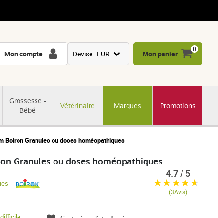
0
Mon compte
Devise : EUR
Mon panier
USD
GBP
Grossesse -
Vétérinaire
Marques
Promotions
CNY
Bébé
CHF
JPY
 Boiron Granules ou doses homéopathiques
KRW
on Granules ou doses homéopathiques
4.7 / 5
ues
(3Avis)
difficile
,