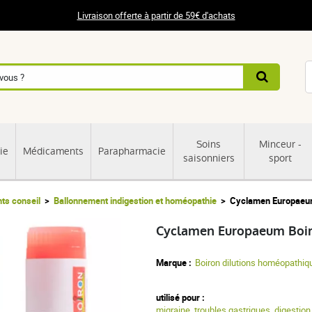
Livraison offerte à partir de 59€ d'achats
Soins
Minceur -
ie
Médicaments
Parapharmacie
saisonniers
sport
s conseil
Ballonnement indigestion et homéopathie
Cyclamen Europaeum
Cyclamen Europaeum Boir
Marque :
Boiron dilutions homéopathiq
utilisé pour :
migraine
,
troubles gastriques
,
digestion 