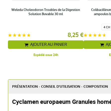
Weleda Choleodoron Troubles de la Digestion
Colibacillinu
Solution Buvable 30 ml
ampoules 
4 CH
8,25 €
AJOUTER AU PANIER
AJ
Expédié sous 24h
E
PRÉSENTATION - CONSEIL D'UTILISATION - COMPOSITION
Cyclamen europaeum Granules homé