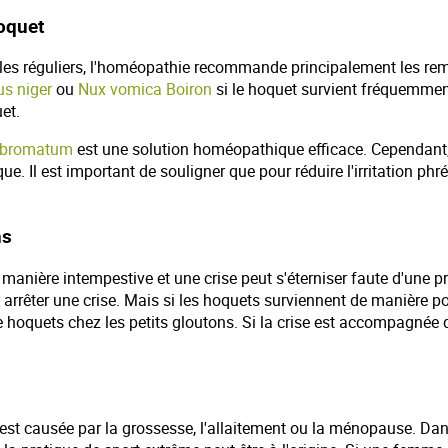
oquet
rvalles réguliers, l'homéopathie recommande principalement les r
s niger
ou
Nux vomica Boiron
si le hoquet survient fréquemmen
et.
 bromatum
est une solution homéopathique efficace. Cependant, si 
 Il est important de souligner que pour réduire l'irritation phré
ns
manière intempestive et une crise peut s'éterniser faute d'une p
rêter une crise. Mais si les hoquets surviennent de manière pon
hoquets chez les petits gloutons. Si la crise est accompagnée d
 est causée par la grossesse, l'allaitement ou la ménopause. Dans