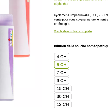
céphalées
Cyclamen Europaeum 4CH, 5CH, 7CH, 9
vente pour vous soigner naturellement e
entérologie.
Voir la description complète
Dilution de la souche homéopathiq
4 CH
5 CH
7 CH
9 CH
15 CH
30 CH
12 CH