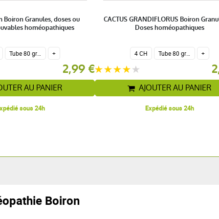
m Boiron Granules, doses ou
CACTUS GRANDIFLORUS Boiron Granul
buvables homéopathiques
Doses homéopathiques
Tube 80 granules homéopathiques 4 g.
+
4 CH
Tube 80 granules homéopathiques 4 g.
+
2,99 €
2
OUTER AU PANIER
AJOUTER AU PANIER
xpédié sous 24h
Expédié sous 24h
opathie Boiron