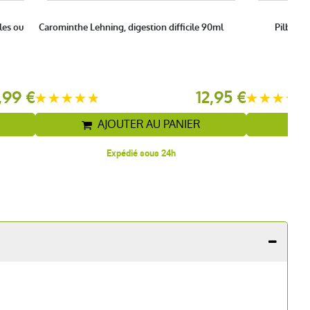
es ou
Carominthe Lehning, digestion difficile 90ml
Pilbox 
,99 €
12,95 €
AJOUTER AU PANIER
Expédié sous 24h