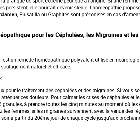
 ou la pratique de sport extrême peut être à l'origine. Si une femme
es persistent, elle pourrait devenir stérile. L'homéopathie propo
yclamen
, Pulsatilla ou Graphites sont préconisés en cas d'amén
pathique pour les Céphalées, les Migraines et les 
t un remède homéopathique polyvalent utilisé en neurologie et
 soulagement naturel et efficace.
es
x pour le traitement des céphalées et des migraines. Si vous so
 atténuer ces douleurs. Pour calmer les crises de céphalées et
 3 granules, à prendre toutes les cinq minutes au moment où les c
les femmes, si les migraines surviennent avec la venue des règl
oir à partir du 20ème jour de chaque cycle jusqu’aux prochaine