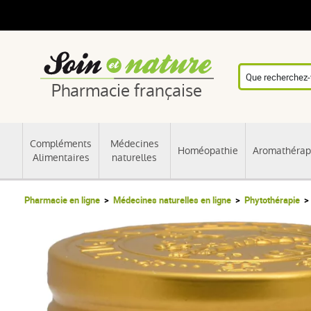
Pharmacie française
Compléments
Médecines
Homéopathie
Aromathérap
Alimentaires
naturelles
Pharmacie en ligne
Médecines naturelles en ligne
Phytothérapie