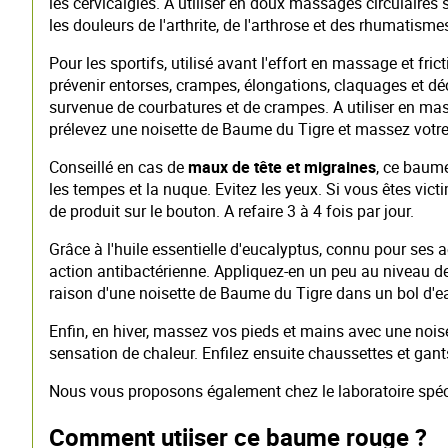
les cervicalgies. A utiliser en doux massages circulaires 
les douleurs de l'arthrite, de l'arthrose et des rhumatis
Pour les sportifs, utilisé avant l'effort en massage et frict
prévenir entorses, crampes, élongations, claquages et déch
survenue de courbatures et de crampes. A utiliser en ma
prélevez une noisette de Baume du Tigre et massez votre 
Conseillé en cas de
maux de tête et migraines
, ce baume
les tempes et la nuque. Evitez les yeux. Si vous êtes vic
de produit sur le bouton. A refaire 3 à 4 fois par jour.
Grâce à l'huile essentielle d'eucalyptus, connu pour ses 
action antibactérienne. Appliquez-en un peu au niveau des
raison d'une noisette de Baume du Tigre dans un bol d'e
Enfin, en hiver, massez vos pieds et mains avec une noiset
sensation de chaleur. Enfilez ensuite chaussettes et gant
Nous vous proposons également chez le laboratoire spécia
Comment utiiser ce baume rouge ?