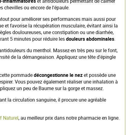
ti-inflammatoires
et antidouleurs permettant de calmer
s chevilles ou encore de l'épaule.
 atout pour améliorer ses performances mais aussi pour
e et favorise la récupération musculaire, évitant ainsi la
ègles douloureuses, une constipation ou une diarrhée,
rant 5 minutes pour réduire les
douleurs abdominales
.
antidouleurs du menthol. Massez-en très peu sur le font,
ensité de la démangeaison. Appliquez une tête d'épingle
e, cette pommade
décongestionne le nez
et possède une
respirer. Vous pouvez également réaliser une inhalation à
ppliquez un peu de Baume sur la gorge et massez.
ant la circulation sanguine, il procure une agréable
f Naturel
, au meilleur prix dans notre pharmacie en ligne.