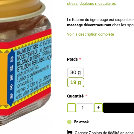
stress
,
douleurs musculaires
Le Baume du tigre rouge est disponible
massage décontracturant
chez les spor
Voir la description complète
Poids
30 g
19 g
Quantité
-
+
En stock
Gagnez
7
points de fidélité en ache