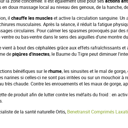
sur la zone concernée. Il est également utile pour ses
actions an
mes en doux massage local au niveau des genoux, de la hanche, de
ion, il
chauffe les muscles
et active la circulation sanguine. Un
irures musculaires. Après la séance, il réduit la fatigue physiqu
ssages circulaires. Pour calmer les spasmes provoqués par des r
ventre ou bas-ventre dans le sens des aiguilles d'une montre du
 vient à bout des céphalées grâce aux effets rafraîchissants et 
time de
piqûres d'insectes
, le Baume du Tigre peut diminuer l'int
actions bénéfiques sur le
rhume
, les sinusites et le mal de gorg
 narines si celles-ci ne sont pas irritées ou sur un mouchoir à 
au très chaude. Contre les enrouements et les maux de gorge, a
te de produit afin de lutter contre les méfaits du froid : en activ
s.
liste de la santé naturelle Ortis,
Benetransit Comprimés Laxati