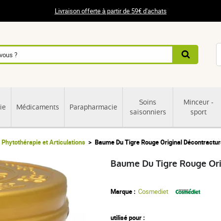
Livraison offerte à partir de 59€ d'achats
Soins
Minceur -
ie
Médicaments
Parapharmacie
saisonniers
sport
Phytothérapie et Articulations
Baume Du Tigre Rouge Original Décontractur
Baume Du Tigre Rouge Ori
Marque :
Cosmediet
utilisé pour :