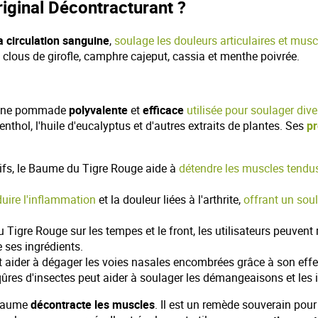
iginal Décontracturant ?
a circulation sanguine
,
soulage les douleurs articulaires et musc
e clous de girofle, camphre cajeput, cassia et menthe poivrée.
t une pommade
polyvalente
et
efficace
utilisée pour soulager div
thol, l'huile d'eucalyptus et d'autres extraits de plantes. Ses
pr
tifs, le Baume du Tigre Rouge aide à
détendre les muscles tendu
duire l'inflammation
et la douleur liées à l'arthrite,
offrant un so
gre Rouge sur les tempes et le front, les utilisateurs peuvent
e ses ingrédients.
aider à dégager les voies nasales encombrées grâce à son effet d
ûres d'insectes peut aider à soulager les démangeaisons et les irr
 baume
décontracte les muscles
. Il est un remède souverain pour 