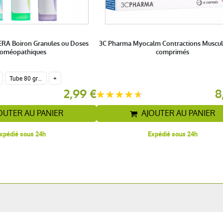
A Boiron Granules ou Doses
3C Pharma Myocalm Contractions Muscul
oméopathiques
comprimés
Tube 80 granules homéopathiques 4 g.
+
2,99 €
8
OUTER AU PANIER
AJOUTER AU PANIER
xpédié sous 24h
Expédié sous 24h