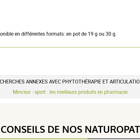
nible en différentes formats: en pot de 19 g ou 30 g.
CHERCHES ANNEXES AVEC PHYTOTHÉRAPIE ET ARTICULATI
Minceur - sport : les meilleurs produits en pharmacie
5 étoiles
12
4.9 / 5
4 étoiles
1
3 étoiles
0
 CONSEILS DE NOS NATUROPA
2 étoiles
0
(13Avis)
1 étoile
0