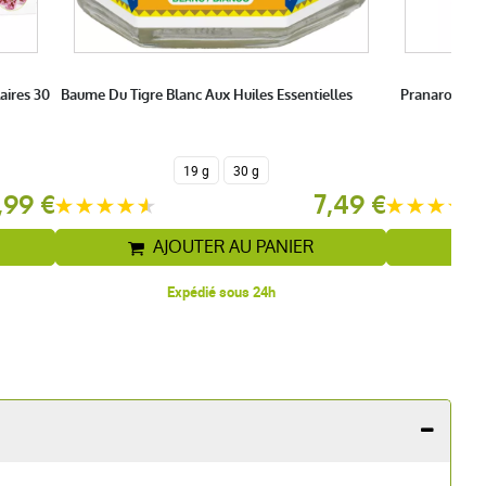
aires 30
Baume Du Tigre Blanc Aux Huiles Essentielles
Pranarom Aro
19 g
30 g
,99 €
7,49 €
AJOUTER AU PANIER
Expédié sous 24h