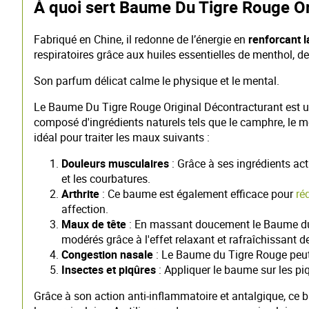
À quoi sert Baume Du Tigre Rouge Or
Fabriqué en Chine, il redonne de l’énergie en
renforcant l
respiratoires grâce aux huiles essentielles de menthol, d
Son parfum délicat calme le physique et le mental.
Le Baume Du Tigre Rouge Original Décontracturant es
composé d'ingrédients naturels tels que le camphre, le men
idéal pour traiter les maux suivants :
Douleurs musculaires
: Grâce à ses ingrédients ac
et les courbatures.
Arthrite
: Ce baume est également efficace pour
ré
affection.
Maux de tête
: En massant doucement le Baume du Ti
modérés grâce à l'effet relaxant et rafraîchissant d
Congestion nasale
: Le Baume du Tigre Rouge peut 
Insectes et piqûres
: Appliquer le baume sur les piq
Grâce à son action anti-inflammatoire et antalgique, ce