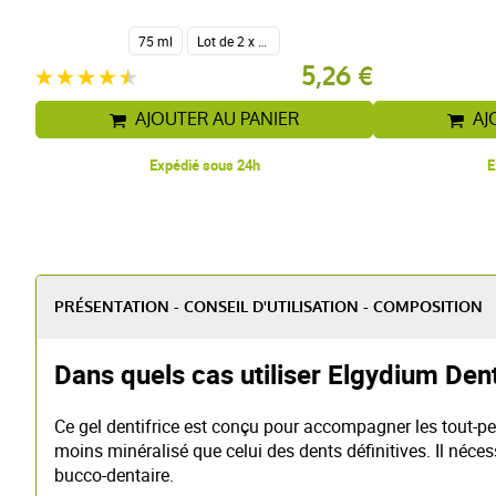
75 ml
Lot de 2 x 75 ml
5,26 €
AJOUTER AU PANIER
AJ
Expédié sous 24h
E
PRÉSENTATION - CONSEIL D'UTILISATION - COMPOSITION
Dans quels cas utiliser Elgydium Dent
Ce gel dentifrice est conçu pour accompagner les tout-peti
moins minéralisé que celui des dents définitives. Il néces
bucco-dentaire.