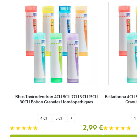
Rhus Toxicodendron 4CH 5CH 7CH 9CH 15CH
Belladonna 4CH 
30CH Boiron Granules Homéopathiques
Granu
4 CH
5 CH
+
4
2,99 €