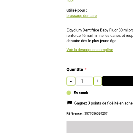
fluor
utilisé pour :
brossage dentaire
Elgydium Dentifrice Baby Fluor 30 ml pr
renforce l’émail, limite les caries et r
dentaire dès le plus jeune âge.
Voir la description complète
Quantité
-
+
En stock
Gagnez
3
points de fidélité en ache
Référence :
3577056029257