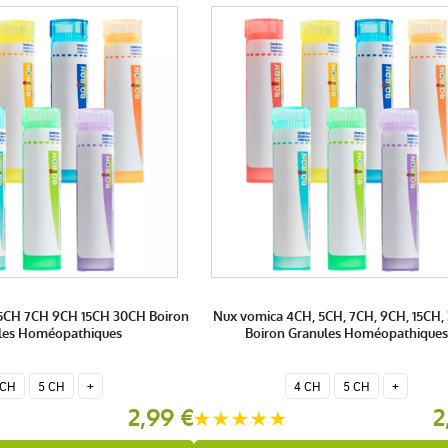
5CH 7CH 9CH 15CH 30CH Boiron
Nux vomica 4CH, 5CH, 7CH, 9CH, 15CH,
les Homéopathiques
Boiron Granules Homéopathiques
 CH
5 CH
+
4 CH
5 CH
+
2,99 €
2