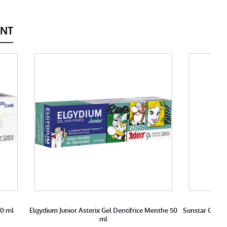
ENT
30 ml
Elgydium Junior Asterix Gel Dentifrice Menthe 50
Sunstar Gum B
ml