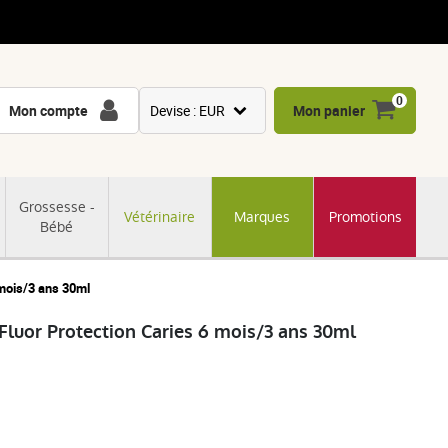
0
Mon compte
Devise : EUR
Mon panier
USD
GBP
Grossesse -
Vétérinaire
Marques
Promotions
CNY
Bébé
CHF
JPY
 mois/3 ans 30ml
KRW
Fluor Protection Caries 6 mois/3 ans 30ml