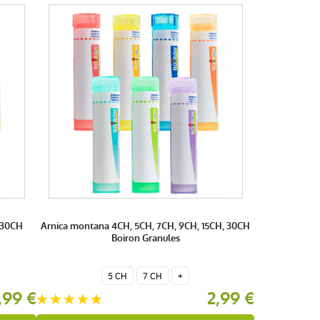
 30CH
Arnica montana 4CH, 5CH, 7CH, 9CH, 15CH, 30CH
Boiron Granules
5 CH
7 CH
+
,99 €
2,99 €