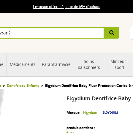
Livraison offerte à partir de 59€ d'achats
Soins
Minceur -
ie
Médicaments
Parapharmacie
saisonniers
sport
e
Dentifrices Enfants
Elgydium Dentifrice Baby Fluor Protection Caries 6
Elgydium Dentifrice Baby 
Marque :
Elgydium
produit contient :