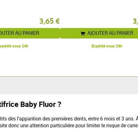
3,65 €
3
OUTER AU PANIER
AJOUTER AU PANIER
xpédié sous 24h
Expédié sous 24h
ifrice Baby Fluor ?
ts dès l’apparition des premières dents, entre 6 mois et 3 ans. À c
site donc une attention particulière pour limiter le risque de car