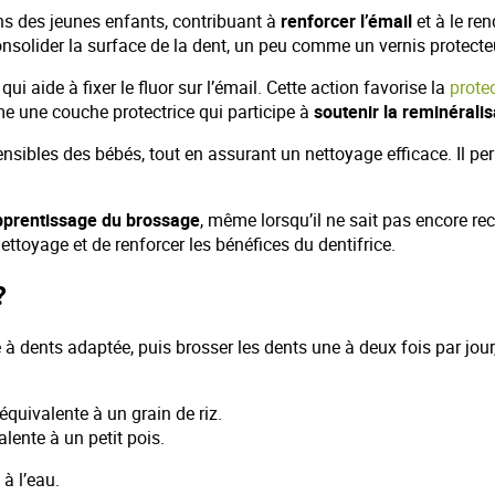
ns des jeunes enfants, contribuant à
renforcer l’émail
et à le re
onsolider la surface de la dent, un peu comme un vernis protecteu
i aide à fixer le fluor sur l’émail. Cette action favorise la
protec
me une couche protectrice qui participe à
soutenir la reminéralis
nsibles des bébés, tout en assurant un nettoyage efficace. Il per
pprentissage du brossage
, même lorsqu’il ne sait pas encore rec
ttoyage et de renforcer les bénéfices du dentifrice.
?
 à dents adaptée, puis brosser les dents une à deux fois par jour
 équivalente à un grain de riz.
alente à un petit pois.
 à l’eau.