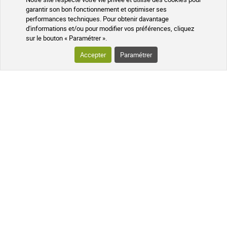
garantir son bon fonctionnement et optimiser ses
performances techniques. Pour obtenir davantage
d'informations et/ou pour modifier vos préférences, cliquez
Colis suivi
À votre écoute
sur le bouton « Paramétrer ».
Accepter
Paramétrer
Pharmaciens experts
Questions fréquentes
Données cryptées
Programme de parrainage