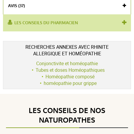
AVIS (37)
LES CONSEILS DU PHARMACIEN
utilisé
rhume
,
rhume des foins
,
rhinite allergique
,
pour :
coryza
Voir l'attestation de confiance
RECHERCHES ANNEXES AVEC RHINITE
Avis soumis à un contrôle
ALLERGIQUE ET HOMÉOPATHIE
4.9 / 5
Conjonctivite et homéopathie
Tubes et doses Homéopathiques
Homéopathie composé
homéopathie pour grippe
(37Avis)
5 étoiles
33
4 étoiles
4
LES CONSEILS DE NOS
3 étoiles
0
2 étoiles
0
NATUROPATHES
1 étoile
0