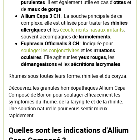
purulentes
. Il est également utile en cas d'
otites
et
de
maux de gorge
.
Allium Cepa 3 CH
: La souche principale de ce
complexe, elle est utilisée pour traiter les
rhinites
allergiques
et les
écoulements nasaux irritants
,
souvent accompagnés de
larmoiements
.
Euphrasia Officinalis 3 CH
: Indiquée pour
soulager les conjonctivites
et les
irritations
oculaires
. Elle agit sur les
yeux rouges
, les
démangeaisons
et les
sécrétions lacrymales
.
Rhumes sous toutes leurs forme, rhinites et du coryza.
Découvrez les granules homéopathiques Allium Cepa
Composé de Boiron pour soulager efficacement les
symptômes du rhume, de la laryngite et de la rhinite.
Une solution naturelle pour vous sentir mieux
rapidement.
Quelles sont les indications d'Allium
Cepa Composé ?