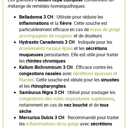
mélange de remèdes homéopathiques:
Belladonna 3 CH
: Utilisée pour réduire les
inflammations
et la
fièvre
. Cette souche est
particulièrement efficace en cas de
maux de gorge
accompagnés de rougeurs
et de douleurs.
Hydrastis Canadensis 3 CH
: Indiquée pour les
écoulements nasaux épais
et les
sécrétions
muqueuses
persistantes. Elle est utile pour traiter
les
rhinites chroniques
.
Kalium Bichromicum 3 CH
: Efficace contre les
congestions nasales
avec
sécrétions épaisses et
filantes
. Cette souche est idéale pour les
sinusites
et les
rhinopharyngites
.
Sambucus Nigra 3 CH
: Utilisé pour soulager les
congestions des voies respiratoires supérieures
,
notamment en cas de
nez bouché
et de
toux
sèche
.
Mercurius Dulcis 3 CH
: Recommandé pour traiter
les
inflammations de la gorge
avec
sécrétions