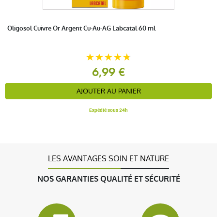
Bien
Oligosol Cuivre Or Argent Cu-Au-AG Labcatal 60 ml
anonymous a.
6,99 €
publié le 31 juillet 2020 suite à une commande du
16 juin 2020
5 / 5
AJOUTER AU PANIER
Expédié sous 24h
efficace
LES AVANTAGES SOIN ET NATURE
anonymous a.
publié le 06 juin 2020 suite à une commande du 30
NOS GARANTIES QUALITÉ ET SÉCURITÉ
mai 2020
5 / 5