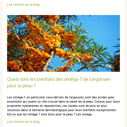
anonymous a.
publié le 20 mars 2023 suite à une commande du
Lire l'article sur le blog
07 mars 2023
5 / 5
Un super antiseptique.
anonymous a.
publié le 04 février 2022 suite à une commande du
08 janvier 2022
5 / 5
Quels sont les bienfaits des oméga-7 de l'argousier
pour la peau ?
pas encore d avis
Les oméga-7, en particulier ceux dérivés de l'argousier, sont des acides gras
essentiels qui jouent un rôle crucial dans la santé de la peau. Connus pour leurs
propriétés hydratantes et réparatrices, ces lipides sont de plus en plus
reconnus dans le domaine dermatologique pour leurs bienfaits exceptionnels.
Est-ce que les oméga 7 sont bons pour la peau ? Les oméga…
anonymous a.
publié le 07 juillet 2021 suite à une commande du
Lire l'article sur le blog
24 juin 2021