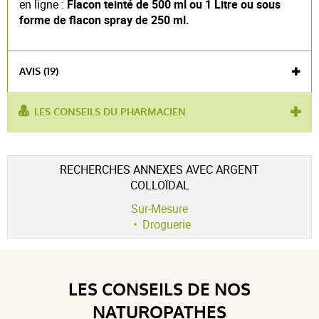
en ligne :
Flacon teinté de 500 ml ou 1 Litre ou sous
forme de flacon spray de 250 ml.
AVIS (19)
LES CONSEILS DU PHARMACIEN
utilisé pour :
Anti-rougeurs
,
Soin purifiant
Voir l'attestation de confiance
RECHERCHES ANNEXES AVEC ARGENT
Avis soumis à un contrôle
COLLOÏDAL
4.7 / 5
Sur-Mesure
Droguerie
(19Avis)
5 étoiles
15
LES CONSEILS DE NOS
4 étoiles
3
NATUROPATHES
3 étoiles
1