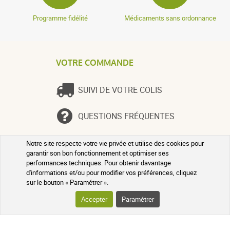
Programme fidélité
Médicaments sans ordonnance
AFFICHER PLUS D'AVIS
VOTRE COMMANDE
SUIVI DE VOTRE COLIS
QUESTIONS FRÉQUENTES
Notre site respecte votre vie privée et utilise des cookies pour
SUIVEZ-NOUS SUR LES RÉSEAUX
garantir son bon fonctionnement et optimiser ses
performances techniques. Pour obtenir davantage
Suivez l'actualité de notre pharmacie
d'informations et/ou pour modifier vos préférences, cliquez
en ligne et recevez en exclusivité nos
sur le bouton « Paramétrer ».
promotions, des informations sur les
nouveautés et nos conseils santé au
Accepter
Paramétrer
naturel !