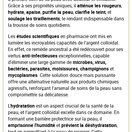
Grâce à ses propriétés uniques, il
atténue les rougeurs
,
hydrate
,
apaise
,
purifie la peau
,
clarifie le teint
, et
soulage les tiraillements
, le rendant indispensable dans
la trousse de soins quotidiens.
Les
études scientifiques
en pharmacie ont mis en
lumière les incroyables capacités de l'argent colloïdal.
En effet, ce remède ancestral a été redécouvert pour ses
vertus
anti-infectieuses
exceptionnelles, capable
d'éliminer une large gamme de
microbes, virus,
bactéries, parasites, moisissures, champignons
et
mycoplasmes
. Cette solution douce mais puissante
offre une alternative naturelle aux produits chimiques
agressifs, renforçant l'arsenal de soins de la peau sans
compromettre sa délicatesse.
L'
hydratation
est un aspect crucial de la santé de la
peau, et l'argent colloïdal excelle dans ce domaine. En
formant une barrière protectrice sur la peau, il
emprisonne l'humidité
et
prévient la déshydratation
,
tout en permettant à la peau de respirer. Cette