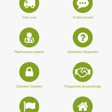
très bien
Colis suivi
À votre écoute
anonymous a.
publié le 18 janvier 2020 suite à une commande du
10 décembre 2019
5 / 5
Pharmaciens experts
Questions fréquentes
Correspond parfaitement ce que l'on attend, efficace.
Bouteille parfaite
anonymous a.
publié le 08 juillet 2019 suite à une commande du
Données cryptées
Programme de parrainage
03 juillet 2019
5 / 5
Conforme à mes attentes.