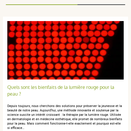
2 étoiles
0
1 étoile
0
Trier l'affichage des avis
anonymous a.
publié le 04 décembre 2023 suite à une commande
du 21 novembre 2023
5 / 5
Quels sont les bienfaits de la lumière rouge pour la
Le produit me semble de meilleur qualité que le
peau ?
précédent acheté d'une marque, il est dans une bouteille
en verre et me semble déjà plus efficace.
Depuis toujours, nous cherchons des solutions pour préserver la jeunesse et la
beauté de notre peau. Aujourd’hui, une méthode innovante et soutenue par la
science suscite un intérêt croissant : la thérapie par la lumière rouge. Utilisée
en dermatologie et en médecine esthétique, elle promet de nombreux bienfaits
pour la peau. Mais comment fonctionne-t-elle exactement et pourquoi est-elle
si efficace…