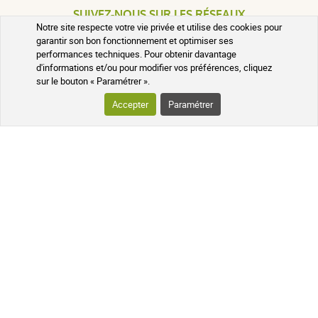
SUIVEZ-NOUS SUR LES RÉSEAUX
Notre site respecte votre vie privée et utilise des cookies pour
garantir son bon fonctionnement et optimiser ses
Suivez l'actualité de notre pharmacie
en ligne et recevez en exclusivité nos
performances techniques. Pour obtenir davantage
promotions, des informations sur les
d'informations et/ou pour modifier vos préférences, cliquez
nouveautés et nos conseils santé au
sur le bouton « Paramétrer ».
naturel !
Accepter
Paramétrer
PHARMACIE DE MAILLOLES
124 avenue Victor Dalbiez 66000
PERPIGNAN
Contactez-nous
du Lundi au
Vendredi
par téléphone le matin de
9h à 12h30
+33 4 68 54 62 31
Une question ? Utilisez notre formulaire de
contact